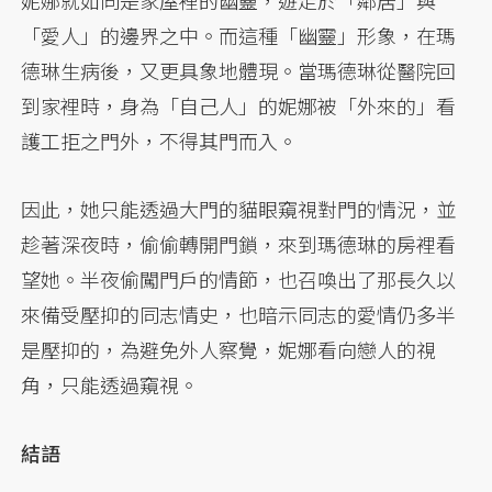
妮娜就如同是家屋裡的幽靈，遊走於「鄰居」與
「愛人」的邊界之中。而這種「幽靈」形象，在瑪
德琳生病後，又更具象地體現。當瑪德琳從醫院回
到家裡時，身為「自己人」的妮娜被「外來的」看
護工拒之門外，不得其門而入。
因此，她只能透過大門的貓眼窺視對門的情況，並
趁著深夜時，偷偷轉開門鎖，來到瑪德琳的房裡看
望她。半夜偷闖門戶的情節，也召喚出了那長久以
來備受壓抑的同志情史，也暗示同志的愛情仍多半
是壓抑的，為避免外人察覺，妮娜看向戀人的視
角，只能透過窺視。
結語