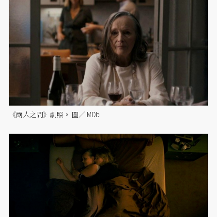
《兩人之間》劇照。 圖／IMDb