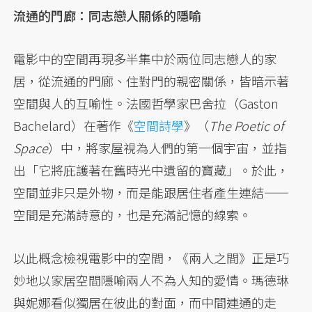
流通的門廊：同志戀人關係的隱喻
電影中的空間再現多半集中於兩位同志戀人的家
居，從流通的門廊、住對門的親密關係，皆暗示著
空間與人的互喻性。法國哲學家巴舍拉（Gaston
Bachelard）在著作《
空間詩學
》（
The Poetic of
Space
）中，將家屋視為人們的第一個宇宙，並指
出「它將庇護著在舊時光中遺留的寶藏」。於此，
空間並非只是外物，而是能跟居住者產生連結——
空間是充滿詩意的，也是充滿記憶的線索。
以此概念檢視電影中的空間，《兩人之間》正是巧
妙地以家居空間隱喻兩人不為人知的愛情。瑪德琳
與妮娜看似獨居在彼此的對面，而中間連通的走