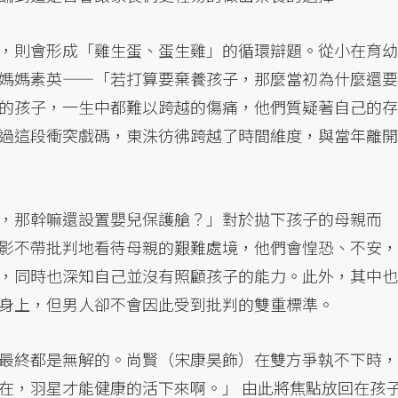
，則會形成「雞生蛋、蛋生雞」的循環辯題。從小在育幼
媽媽素英——「若打算要棄養孩子，那麼當初為什麼還要
的孩子，一生中都難以跨越的傷痛，他們質疑著自己的存
過這段衝突戲碼，東洙彷彿跨越了時間維度，與當年離開
，那幹嘛還設置嬰兒保護艙？」對於拋下孩子的母親而
影不帶批判地看待母親的艱難處境，他們會惶恐、不安，
，同時也深知自己並沒有照顧孩子的能力。此外，其中也
身上，但男人卻不會因此受到批判的雙重標準。
最終都是無解的。尚賢（宋康昊飾）在雙方爭執不下時，
在，羽星才能健康的活下來啊。」 由此將焦點放回在孩