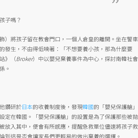
孩子嗎？
飾）將孩子留在教會門口，一個人倉皇的離開。坐在警車
的發生，不由得低喃著：「不想要養小孩，那為什麼要
站》（
Broker
）中以嬰兒棄養事件為中心，探討南韓社會
係。
他鑽研於
日本
的收養制度後，發現
韓國
的「嬰兒保護艙」
設定在韓國。「嬰兒保護艙」的設置是為了保護那些被拋
被放入其中，便會有所感應，提醒急救單位儘速將孩子救
論到這是否會讓家長們更輕易的做出棄養的選擇。