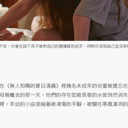
不安，也會在拋下孩子後對自己的選擇感到迷茫，同時也深知自己並沒有
在《無人知曉的夏日清晨》裡幾名未成年的兒童被遺忘在
母親離去的那一天，他們的存在如被蒸發的水氣悄然消失
裡，年幼的小由里縮著被凍傷的手腳，被關在寒風凜冽的