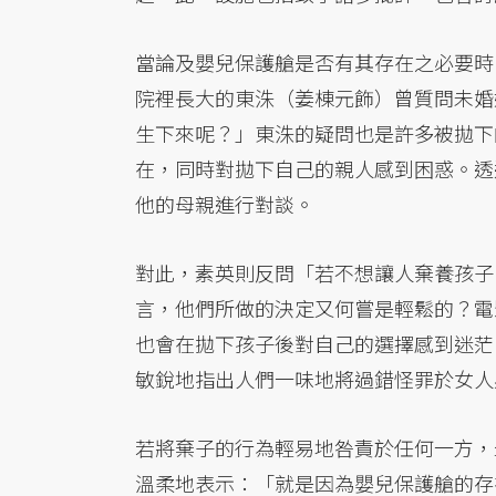
當論及嬰兒保護艙是否有其存在之必要時
院裡長大的東洙（姜棟元飾）曾質問未婚
生下來呢？」東洙的疑問也是許多被拋下
在，同時對拋下自己的親人感到困惑。透
他的母親進行對談。
對此，素英則反問「若不想讓人棄養孩子
言，他們所做的決定又何嘗是輕鬆的？電
也會在拋下孩子後對自己的選擇感到迷茫
敏銳地指出人們一味地將過錯怪罪於女人
若將棄子的行為輕易地咎責於任何一方，
溫柔地表示：「就是因為嬰兒保護艙的存