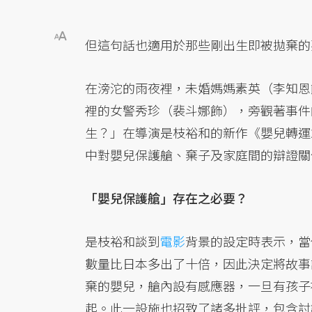
但這句話也適用於那些剛出生即被拋棄的
在滂沱的雨夜裡，未婚媽媽素英（李知恩
裡的女警秀珍（裴斗娜飾），旁觀著事件
生？」在導演是枝裕和的新作《嬰兒轉運
中對嬰兒保護艙、棄子及家庭間的辯證關
「嬰兒保護艙」存在之必要？
是枝裕和談到
電影
背景的設定時表示，當
數量比日本多出了十倍，因此決定將故事
棄的嬰兒，艙內設有感應器，一旦有孩子
起。此一設施也招致了諸多批評，包含討