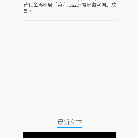
曾任金馬影展「第六屆亞洲電影觀察團」成
員。
最新文章