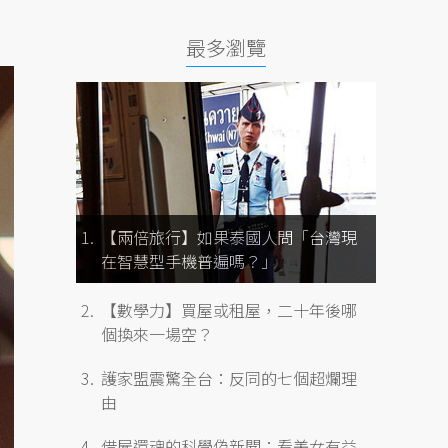
最多瀏覽
【兩倍旅行】如果泰國人問「台灣現
在智慧型手機普遍嗎？」
【數學力】買屋或租屋，二十年後哪
個換來一場空？
護家盟震驚全台：反同的七個超爛理
由
借屍還魂的科學偽新聞：看美女有益