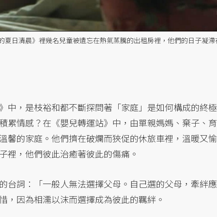
的夏日清晨》裡幾名兒童被遺忘在熱氣蒸騰的出租房裡，他們的日子凝滯
》中，是枝裕和都不斷探問著「家庭」是如何構成的終極
積累情感？在《嬰兒轉運站》中，由單親媽媽、棄子、育
溫馨的家庭。他們擠在破爛而狹促的休旅車裡，溫暖又愉
子裡，他們彼此治癒著彼此的傷痛。
的台詞：「一般人無法選擇父母。自己選的父母，牽絆應
惜，因為相濡以沫而選擇成為彼此的羈絆。