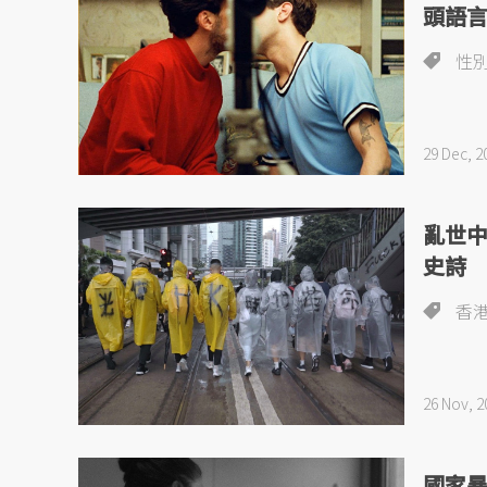
頭語
性
29 Dec, 2
亂世
史詩
香
26 Nov, 2
國家