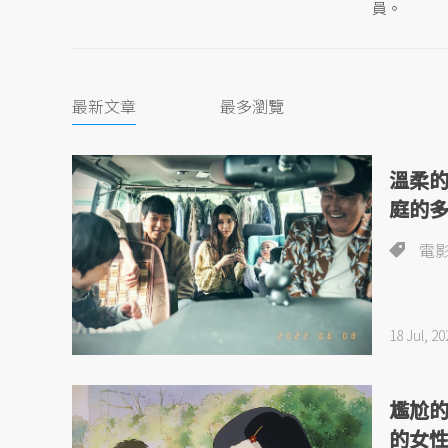
員。
最新文章
最多瀏覽
溫柔
庭的
電
18 Jul, 20
尷尬
的女