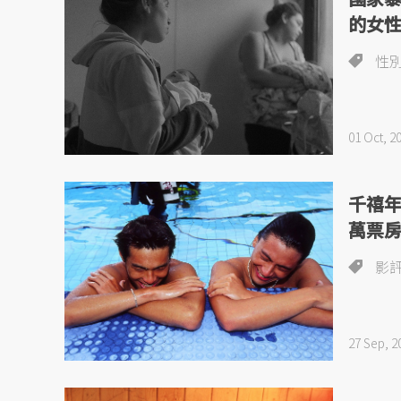
的女
性
01 Oct, 2
千禧年
萬票
影
27 Sep, 2