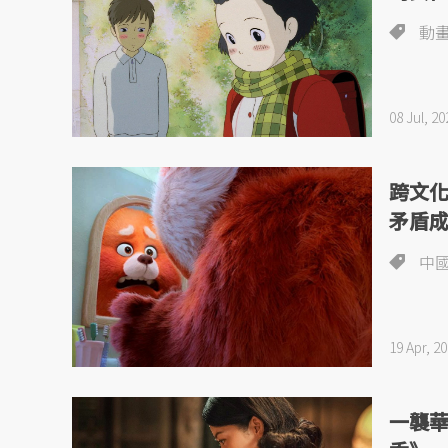
動
08 Jul, 20
跨文
矛盾
中
19 Apr, 2
一襲