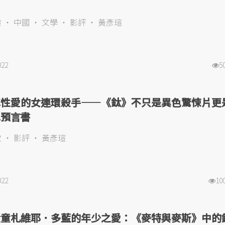
港
中國
文學
影評
黃彥瑄
022
5
車性愛的女連環殺手——《鈦》不只是異色驚悚片更
紀預言書
教
影評
黃彥瑄
022
10
金童札維耶．多藍的年少之愛：《麥特與麥斯》中的