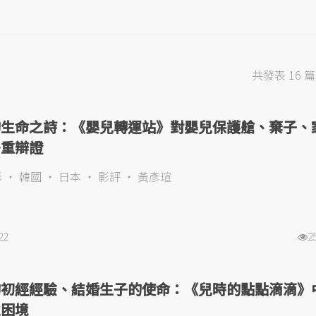
共發表 16 
的生命之詩：《嬰兒轉運站》對嬰兒保護艙、棄子、
多重辯證
影
韓國
日本
影評
黃彥瑄
22
2
的初經經驗、結婚生子的使命：《兒時的點點滴滴》
性困境