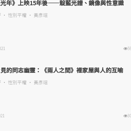
光年》上映15年後——靛藍光譜、鏡像與性意識
評
性別平權
黃彥瑄
021
5
看見的同志幽靈：《兩人之間》裡家屋與人的互喻
評
性別平權
黃彥瑄
021
3