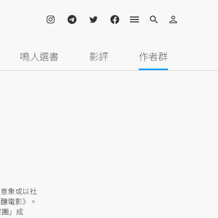
鳴人選書
影評
作者群
學意象或以社
《釀電影》。
察團」成