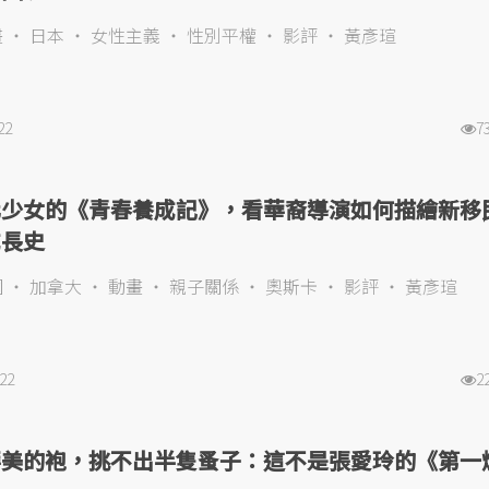
畫
日本
女性主義
性別平權
影評
黃彥瑄
22
7
化少女的《青春養成記》，看華裔導演如何描繪新移
成長史
國
加拿大
動畫
親子關係
奧斯卡
影評
黃彥瑄
022
2
華美的袍，挑不出半隻蚤子：這不是張愛玲的《第一