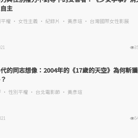
性自主
別平權
女性主義
紀錄片
黃彥瑄
台灣國際女性影展
021
3
代的同志想像：2004年的《17歲的天空》為何斬
房？
評
性別平權
台北電影節
黃彥瑄
021
5