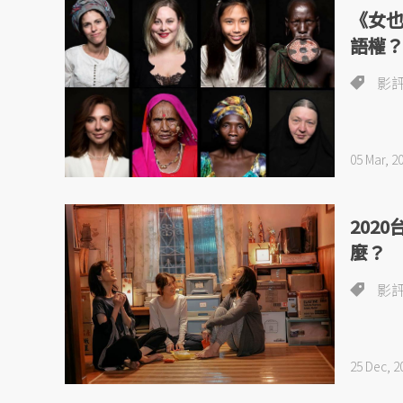
《女
語權
影
05 Mar, 2
202
麼？
影
25 Dec, 2