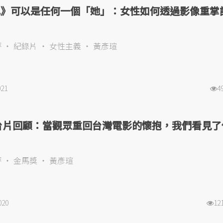
也》可以是任何一個「她」：女性如何透過影像重掌
？
評
紀錄片
女性主義
黃彥瑄
021
4
0台片回顧：當觀眾重回台灣電影的懷抱，我們看見了
評
金馬獎
黃彥瑄
020
12