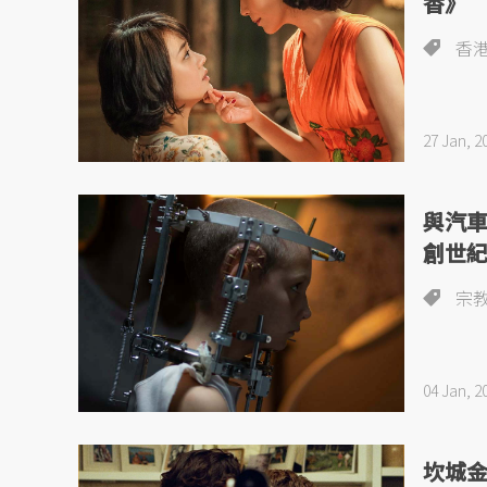
香》
香
27 Jan, 2
與汽
創世
宗
04 Jan, 2
坎城