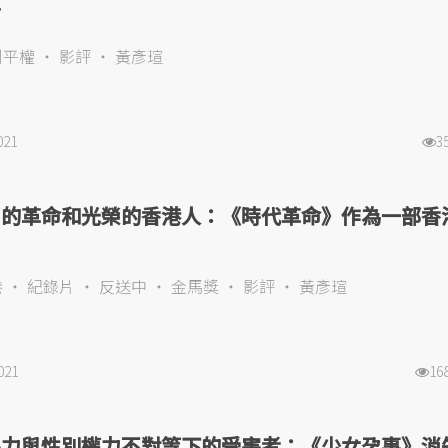
言
別平權
影評
黃彥瑄
021
3
中的革命和光榮的香港人：《時代革命》作為一部香
港
紀錄片
反送中
金馬獎
影評
黃彥瑄
021
16
暴力與性別權力不對等下的受害者：《少女孕事》消