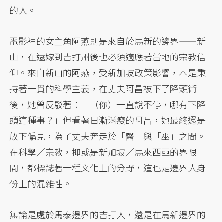
的人。」
電影裡的女主角阿燕則是來自於馬新的邊界——新
山，在遠嫁到吉打州後也必須適應著當地的宗教信
仰。來自新山的阿燕，受新加坡政策影響，本是秉
持著一貫的科學主義，在丈夫阿昌被下了降頭術
後，她曾反駁著：「（你）一直說不停，哪有下降
頭這種事？」但看著日漸消瘦的阿昌，她最終還是
放下偏見，為了丈夫奔走於「醫」與「巫」之間。
在科學／宗教，抑或是新加坡／馬來西亞的界限
間，都標誌著一種文化上的分野，這也是邊界人身
份上的混雜性。
無論是處於馬泰邊界的吉打人，還是在馬新邊界的