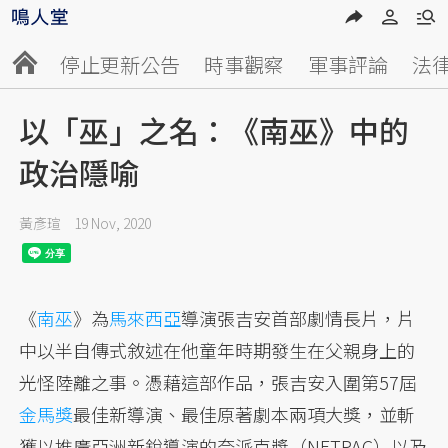
停止更新公告
時事觀察
軍事評論
法
以「巫」之名：《南巫》中的
政治隱喻
黃彥瑄
19 Nov, 2020
《
南巫
》為
馬來西亞
導演張吉安首部劇情長片，片
中以半自傳式敘述在他童年時期發生在父親身上的
光怪陸離之事。憑藉這部作品，張吉安入圍第57屆
金馬獎
最佳新導演、最佳原著劇本兩項大獎，並斬
獲以推廣亞洲新銳導演的奈派克獎（NETPAC）以及