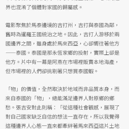
界也混淆了個體對家國的歸屬感。
電影聚焦於馬泰邊境的吉打州，吉打與泰國為鄰，
舊時為暹羅王國統治之地。因此，吉打人游移於兩
國邊界之間，雖身處於馬來西亞，心卻嚮往著他方
——泰國。泰國是那永恆家鄉的投射，實際上卻是
他方。片中有一幕是阿燕在市場裡販賣本地海產，
但市場裡的人們卻挑剔著只想買泰國蝦。
「物」的價值，全然取決於地域而非品質本身，而
來自泰國的「物」，總能滿足邊界人對原鄉的鄉
愁。張吉安對此則稱：「從這種社會觀感，展現了
對自己國家缺乏自信的想法一直存在，所以我覺得
這種邊界人心態一直來都牽絆著馬來西亞這片土地