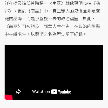
祥在提及這部片時稱，《南巫》就像蔡明亮拍《粽
邪》。但於《南巫》中，真正駭人的鬼怪並非是暹
羅的巫降，而是那盤旋不去的政治幽靈。於此，
《南巫》可被視為一部華人生存史，在政治的隙縫
中夾縫求生，以藝術之名為歷史留下紀錄。