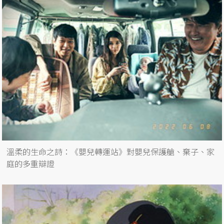
溫柔的生命之詩：《嬰兒轉運站》對嬰兒保護艙、棄子、家
庭的多重辯證