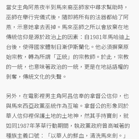
當女主角阿燕夜半到馬來裔巫師家中尋求幫助時，
巫師在舉行完儀式後，隨即將所有的法器都給了阿
燕，示意她拿去丟掉。馬來巫師之所以會放棄在地
傳統信仰是源於政治上的因素：自1981年馬哈迪上
台後，使得國家體制日漸伊斯蘭化。他必須摒棄原
始宗教，轉為所謂「正統」的宗教師。於此，宗教
的一統，也意味著政治的一統，更是在地話語權的
剝奪，傳統文化的失聲。
另外，在電影裡男主角阿昌信奉的拿督公信仰，也
與馬來西亞政黨巫統作為互喻。拿督公的形象同於
華人信仰裡保護土地的土地神，然其手持寶劍，就
如同1987年茅草行動期間，執政黨政府曾高喊著的
種族主義口號：「以華人的鮮血，清洗馬來劍。」