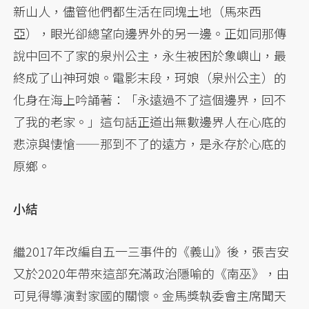
新山人，儘管他們都生活在同塊土地（馬來西
亞），眼光卻總望向邊界外的另一邊。正如同那傳
說中回不了家的泉州公主，永生被困於象嶼山，最
終成了山神珂娘。電影末段，珂娘（泉州公主）的
化身在海上吟誦著：「永遠過不了這個邊界，回不
了我的老家。」這句話正道出無數邊界人在心底的
悲涼與悽愴——那到不了的遠方，是永存於心底的
原鄉。
小結
繼2017年改編自五一三事件的《義山》後，張吉安
又於2020年帶來這部充滿政治隱喻的《南巫》，由
可見得導演對家國的關懷。金馬獎執委會主席聞天