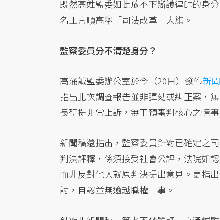
既然高姓監委如此放不下辯護律師的身分
名正言順高舉「司法改革」大旗。
監察委員分不清楚身分？
高涌誠監委辦公室於今（20日）發佈
新聞
指出此次調查報告並非彈劾或糾正案，無
長研提非常上訴，無干預審判核心之情事
新聞稿還指出，監察委員針對已確定之司
判決評釋，係須接受社會公評，法院如認
而非反對他人就原判決提出意見。更指出
討，自認並無逾越職權一事。