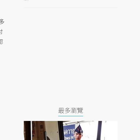
多
付
認
最多瀏覽