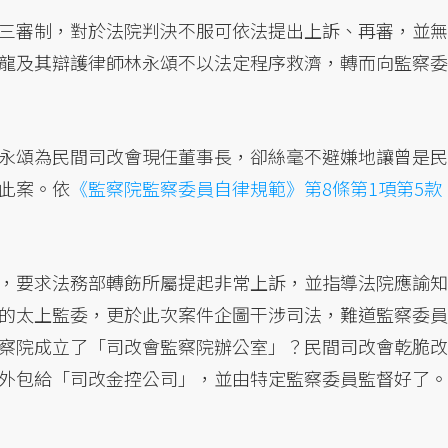
三審制，對於法院判決不服可依法提出上訴、再審，並無
龍及其辯護律師林永頌不以法定程序救濟，轉而向監察委
永頌為民間司改會現任董事長，卻絲毫不避嫌地讓曾是民
此案。依
《監察院監察委員自律規範》第8條第1項第5款
，要求法務部轉飭所屬提起非常上訴，並指導法院應諭知
的太上監委，更於此次案件企圖干涉司法，難道監察委員
察院成立了「司改會監察院辦公室」？民間司改會乾脆改
外包給「司改金控公司」，並由特定監察委員監督好了。