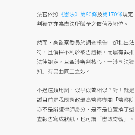
法官依照
《憲法》第80條
及
第170條
規定
判獨立亦為憲法所賦予之價值及地位。
然而，高監察委員於調查報告中卻指出法
符，且偏採不利於被告證據，而屬有罪推
法律認定，且牽涉審判核心、干涉司法獨
知」有異曲同工之妙。
不過這類用詞，似乎似曾相似？對！就是
誠目前是我國憲政最高監察機關「監察院
亦不是辯護律師身分，是不是位置換了還
查報告寫成狀紙，也可謂「憲政奇觀」。