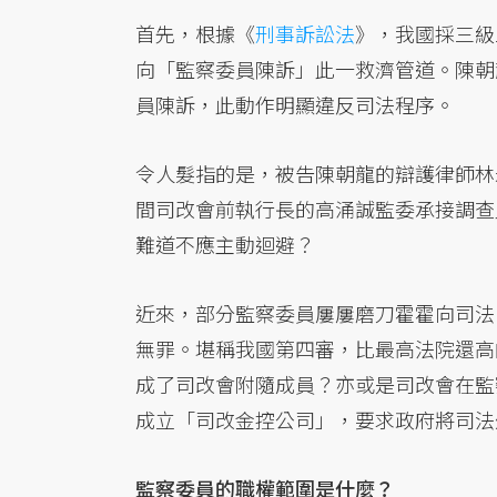
首先，根據《
刑事訴訟法
》，我國採三級
向「監察委員陳訴」此一救濟管道。陳朝
員陳訴，此動作明顯違反司法程序。
令人髮指的是，被告陳朝龍的辯護律師林
間司改會前執行長的高涌誠監委承接調查
難道不應主動迴避？
近來，部分監察委員屢屢磨刀霍霍向司法
無罪。堪稱我國第四審，比最高法院還高
成了司改會附隨成員？亦或是司改會在監
成立「司改金控公司」，要求政府將司法
監察委員的職權範圍是什麼？