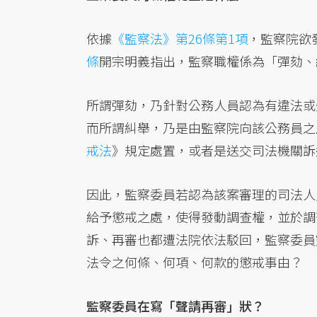
依據
《監察法》第26條第1項
，監察院欲
條
開宗明義指出，監察職權係為「彈劾、
所謂彈劾，乃針對公務人員認為有違法或
而所謂糾舉，乃是由監察院向該公務員之
戒法
》規定處置，或者是送交司法機關訴
因此，監察委員若認為該案審理的司法人
給予懲戒之處，使得發動調查權，並於調
訴、再審也都遭法院依法駁回，監察委員
法令之何條、何項、何款的懲戒事由？
監察委員在寫「聲請再審」狀？