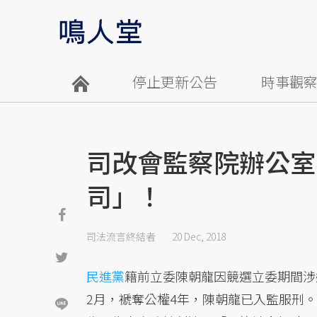
停止更新公告
時事觀
司改會監察院辦公室
司」！
司法流言終結者
20 Dec, 2018
民進黨
籍前立委陳朝龍因競選立委期間涉
2月，褫奪公權4年，陳朝龍已入監服刑。