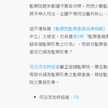
監察院歷來都謹守憲政分際，然而少數監
將手伸入司法，企圖干預司法審判核心，
這不僅有違
《監察院監察委員自律規範》
中立」之規定，也有違
第3條
「監察委員
疑有損監察形象之行為」，而部分監察委
是否已損及監察形象？
司法流言終結者
嚴正促請監察院，應主動
等部分損及監察形象之監察委員，移送監
院之憲政形象。
司法流言終結者：
FB