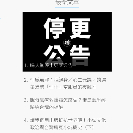
最新文章
1
鳴人堂停止更新公告
性感無罪：拒絕身／心二元論，談選
舉造勢「性化」空服員的複雜性
戰時醫療救護該怎麼做？俄烏戰爭經
驗給台灣的提醒
讓我們用出版抵抗世界吧！小誌文化
政治與台灣龐克小誌簡史（下）