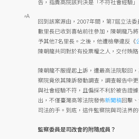
告，指責高院該判決是「不符社會經驗」
回到該案源由，2007年間，第7屆立法
數里長已收到喜帖前往參加，陳朝龍乃將
予其他7名里長。之後，他遭檢舉違反《
陳朝龍共同對於有投票權之人，交付賄賂
陳朝龍不服提起上訴，遭最高法院駁回，
察院竟依其陳訴發動調查，調查報告中更
與社會經驗不符，且偏採不利於被告證據
出，不僅臺灣高等法院發佈
新聞稿
回擊、
司法的手。到底，這件監察院與司法界的
監察委員是司改會的附隨成員？