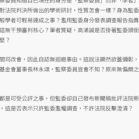
察委員知道自己現在的身分是「監察委員」而非「學者」
對法院判決所做出的學術研討，性質怎會一樣？身為監委
般學者可輕易達成之事？濫用監委身分發表調查報告指責
這無干預審判核心？筆者質疑，高涌誠是否掛著監委頭銜
麼？
間司改會，因此自認無迴避事由。這說法顯然欲蓋彌彰，
基金會董事長林永頌，監察委員豈會不知？原來無偏頗之
都是可受公評之事，但監委卻自己發布新聞稿批評法院新
，這是否表示只許監委濫權調查，不許法院反擊澄清？