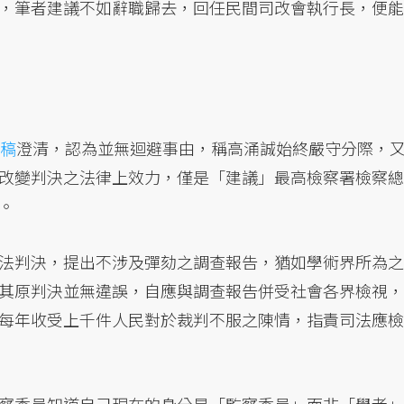
，筆者建議不如辭職歸去，回任民間司改會執行長，便能
稿
澄清，認為並無迴避事由，稱高涌誠始終嚴守分際，
改變判決之法律上效力，僅是「建議」最高檢察署檢察總
。
法判決，提出不涉及彈劾之調查報告，猶如學術界所為之
其原判決並無違誤，自應與調查報告併受社會各界檢視，
每年收受上千件人民對於裁判不服之陳情，指責司法應檢