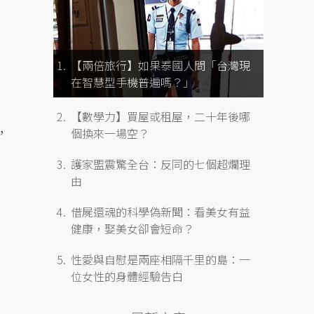
【兩倍旅行】如果泰國人問「台灣現
在智慧型手機普遍嗎？」
【數學力】買屋或租屋，二十年後哪
，
個換來一場空？
護家盟震驚全台：反同的七個超爛理
由
借屍還魂的科學偽新聞：看美女有益
健康，娶美女卻會短命？
性愛與自慰是兩座相隔千里的島：一
位女性的身體經驗告白