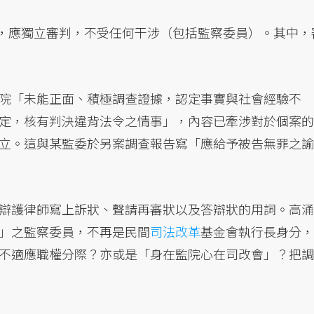
，應獨立審判，不受任何干涉（包括監察委員）。其中，
院「未能正面、積極調查證據，認定事實與社會經驗不
定，核有判決違背法令之情事」，內容已牽涉對於個案的
立。這與某監委於另案調查報告寫「應給予被告無罪之諭
辯護律師寫上訴狀、聲請再審狀以及答辯狀的用詞。高涌
」之監察委員，不再是民間
司法改革
基金會執行長身分，
不適應職權分際？亦或是「身在監院心在司改會」？把調