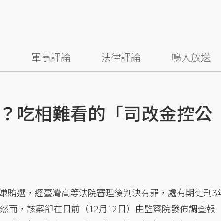
察
軍事評論
法律評論
鳴人放送
？吃相難看的「司改金控公
嫌賄選，經臺灣高等法院審理後判決有罪，處有期徒刑3
然而，該案卻在日前（12月12日）由監察院發佈調查報