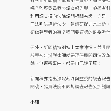
針對此新聞稿，筆者不禁質疑，高涌誠監
嗎？監察委員發表調查報告與一般學者針
利用調查權向法院調閱相關卷證，豈是一
司法判決違背法令，建請研提非常上訴，
卻做著學者的事？我們要這樣的監委幹什
另外，新聞稿特別指出本案陳情人並非民
該案被告辯護律師就是現任民間司法改革
餘、無迴避事由，都是自己說了算！
新聞稿亦指出法院裁判與監委的調查報告
聞稿，指責法院不該對調查報告妄加議論
小結