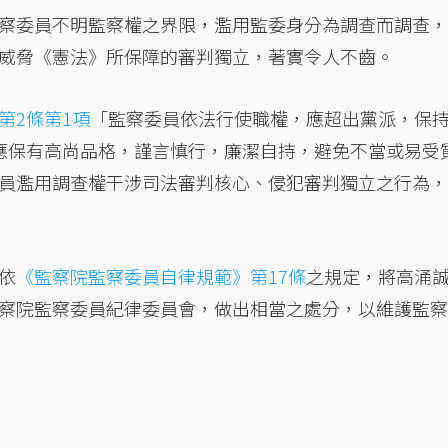
察委員不明監察權之界限，濫用監委身分為調查而調查，
威脅《憲法》所保障的審判獨立，著實令人不齒。
第2條第1項
「監察委員依法行使職權，應超出黨派，保
應保有高尚品格，謹言慎行，廉潔自持，避免不當或易受
員濫用調查權干涉司法審判核心、侵犯審判獨立之行為，
依
《監察院監察委員自律規範》第17條
之規定，將高涌
察院監察委員紀律委員會，做出相當之處分，以維護監察