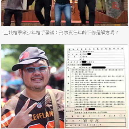
土城槍擊案少年槍手爭議：刑事責任年齡下修是解方嗎？