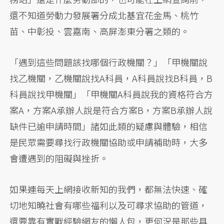
還不知道勞動力發展署分成北基宜花金馬、桃竹
苗、中彰投、雲嘉南、高屏澎東分署之類的。
「遇到這些問題該找哪個行政機關？」「甲機關說
找乙機關，乙機關說找A科員，A科員說找B科員，B
科員說找甲機關」「甲機關A科員說我的資格符合方
案A，方案A承辦人說是符合方案B，方案B承辦人說
缺件已逾申請時間」諸如此類的疑慮與體驗，相信
是民眾需要尋找行政機關協助或申請補助時，大多
會遭遇到的阻礙與挫折。
如果連每天上網接收新知的我們，都無法快速、確
切地知曉社會有哪些福利以及可尋求協助的管道，
還要靠有實戰經驗網友的懶人包，更何況是那些具