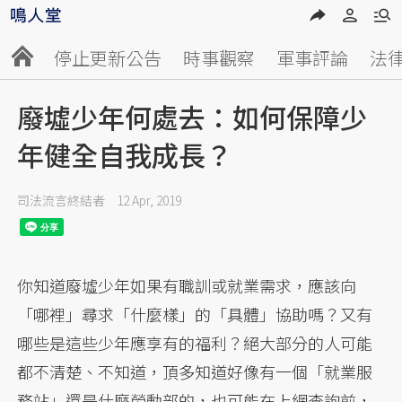
停止更新公告
時事觀察
軍事評論
法
廢墟少年何處去：如何保障少
年健全自我成長？
司法流言終結者
12 Apr, 2019
你知道廢墟少年如果有職訓或就業需求，應該向
「哪裡」尋求「什麼樣」的「具體」協助嗎？又有
哪些是這些少年應享有的福利？絕大部分的人可能
都不清楚、不知道，頂多知道好像有一個「就業服
務站」還是什麼勞動部的，也可能在上網查詢前，