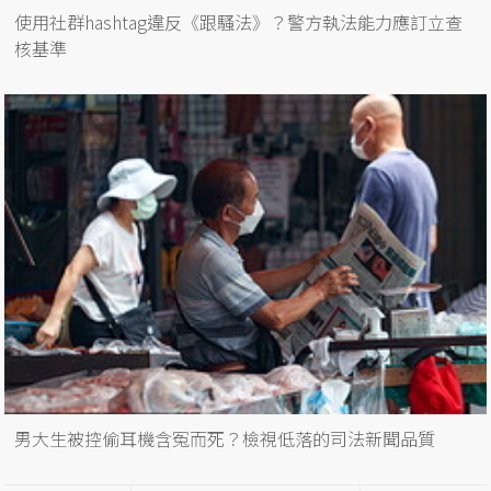
使用社群hashtag違反《跟騷法》？警方執法能力應訂立查
核基準
男大生被控偷耳機含冤而死？檢視低落的司法新聞品質