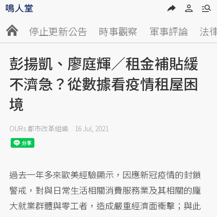
停止更新公告
時事觀察
軍事評論
法
彭揚凱、廖庭輝／租金補貼緩
不濟急？從數據看疫情租屋困
境
OURs 都市改革組織
16 Jul, 2021
過去一年多來歐美經驗顯示，因應新冠疫情的封鎖
警戒，對與日常生活相關消費服務業及其相關的龐
大就業群體與零工者，造成嚴重經濟面衝擊；與此