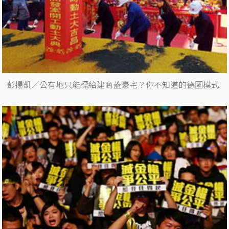
彭揚凱／公有地只能標給建商蓋豪宅？你不知道的德國模式