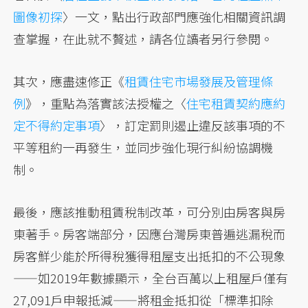
圖像初探
〉一文，點出行政部門應強化相關資訊調
查掌握，在此就不贅述，請各位讀者另行參閱。
其次，應盡速修正《
租賃住宅市場發展及管理條
例
》，重點為落實該法授權之〈
住宅租賃契約應約
定不得約定事項
〉，訂定罰則遏止違反該事項的不
平等租約一再發生，並同步強化現行糾紛協調機
制。
最後，應該推動租賃稅制改革，可分別由房客與房
東著手。房客端部分，因應台灣房東普遍逃漏稅而
房客鮮少能於所得稅獲得租屋支出抵扣的不公現象
——如2019年數據顯示，全台百萬以上租屋戶僅有
27,091戶申報抵減——將租金抵扣從「標準扣除