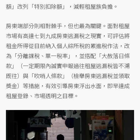
額」改列「特別扣除額」，減輕租屋族負擔。
房東端部分則相對棘手，但也最為關鍵。面對租屋
市場有高達七到九成房東逃漏稅之現實，可評估將
租金所得從目前納入個人綜所稅的累進稅作法，改
為「分離課稅、單一稅率」，並搭配「大赦落日條
款」（一定期限內誠實申報過往租屋逃漏稅皆不溯
既往）與「吹哨人條款」（檢舉房東逃漏稅並領取
獎金）等措施，有效引導房東浮出水面，即早達成
租屋登錄、市場透明之目標。