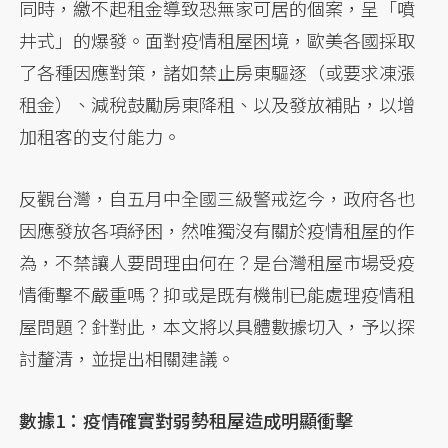
同時，繳不起租金導致恐無家可居的個案，呈「噴
井式」的爆發。面對疫情租屋困境，歐美各國採取
了各種因應對策，諸如禁止房東驅逐（或要求凍漲
租金）、減稅鼓勵房東降租、以及發放補貼，以增
加租客的支付能力。
反觀台灣，自五月中全國三級警戒迄今，政府各也
因應發放各項紓困，然唯獨沒有關於疫情租屋的作
為，不禁讓人要問理由何在？是台灣租屋市場受疫
情衝擊不嚴重嗎？抑或是既有機制已能處理疫情租
屋問題？針對此，本文將以具體數據切入，予以探
討釐清，並提出相關建議。
數據1：疫情確實對弱勢租屋造成明顯衝擊