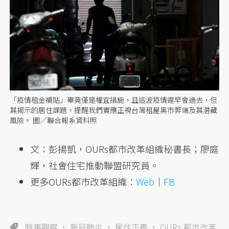
「疫情租金補貼」畢竟僅是權宜措施，且這波疫情遲早會過去，但
其揭示的居住課題，提醒我們實應正視台灣租屋黑市弊端及其潛藏
風險。 圖／聯合報系資料照
文：彭揚凱，OURs都市改革組織秘書長；廖庭
輝，社會住宅推動聯盟研究員。
更多OURs都市改革組織：
Web
｜
FB
時事觀察
新冠肺炎
居住正義
OURs 都市改革