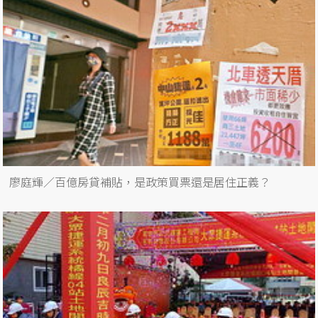
廖庭輝／百億房貸補貼，是政策買票還是居住正義？