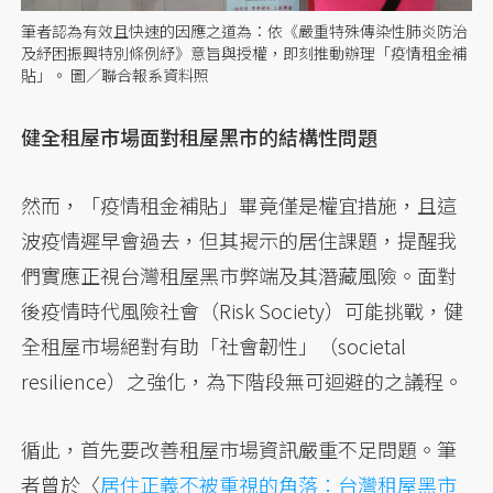
筆者認為有效且快速的因應之道為：依《嚴重特殊傳染性肺炎防治
及紓困振興特別條例紓》意旨與授權，即刻推動辦理「疫情租金補
貼」。 圖／聯合報系資料照
健全租屋市場面對租屋黑市的結構性問題
然而，「疫情租金補貼」畢竟僅是權宜措施，且這
波疫情遲早會過去，但其揭示的居住課題，提醒我
們實應正視台灣租屋黑市弊端及其潛藏風險。面對
後疫情時代風險社會（Risk Society）可能挑戰，健
全租屋市場絕對有助「社會韌性」（societal
resilience）之強化，為下階段無可迴避的之議程。
循此，首先要改善租屋市場資訊嚴重不足問題。筆
者曾於〈
居住正義
不被重視的角落：台灣租屋黑市