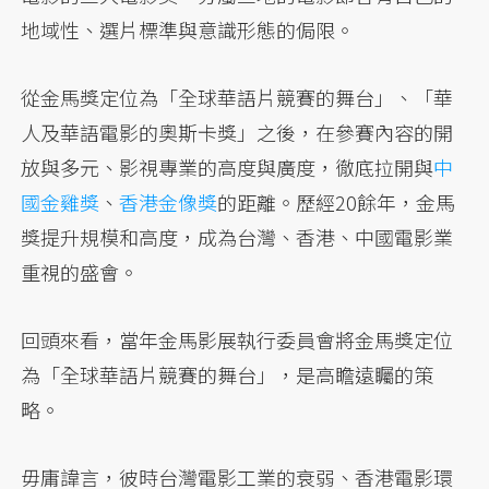
地域性、選片標準與意識形態的侷限。
從金馬獎定位為「全球華語片競賽的舞台」、「華
人及華語電影的奧斯卡獎」之後，在參賽內容的開
放與多元、影視專業的高度與廣度，徹底拉開與
中
國金雞獎
、
香港金像獎
的距離。歷經20餘年，金馬
獎提升規模和高度，成為台灣、香港、中國電影業
重視的盛會。
回頭來看，當年金馬影展執行委員會將金馬獎定位
為「全球華語片競賽的舞台」，是高瞻遠矚的策
略。
毋庸諱言，彼時台灣電影工業的衰弱、香港電影環