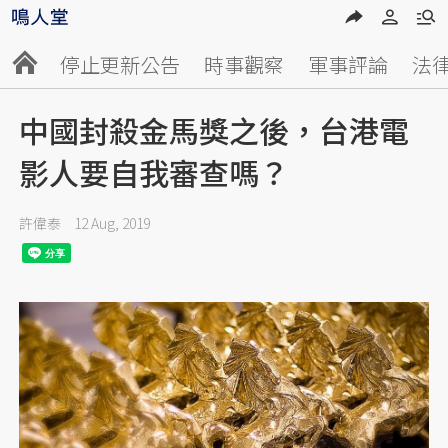
停止更新公告
時事觀察
軍事評論
法
中國封殺金馬獎之後，台港電
影人要自我審查嗎？
許偉泰
12 Aug, 2019