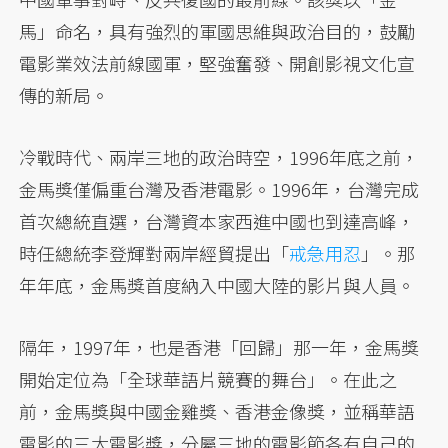
馬」命名，具有強烈的軍國思維與政治目的，鼓勵
電影業效法前線國軍，堅強奮發、開創影視文化宣
傳的新局。
冷戰時代、兩岸三地的政治時空，1996年底之前，
金馬獎僅偏重台灣及香港電影。1996年，台灣完成
首次總統直選，台灣資本家西進中國也到達高峰，
時任總統李登輝對兩岸經貿提出「
戒急用忍
」。那
年年底，金馬獎首度納入中國大陸的影片與人員。
隔年，1997年，也是香港「回歸」那一年，金馬獎
開始定位為「全球華語片競賽的舞台」。在此之
前，金馬獎與中國金雞獎、香港金像獎，並稱華語
電影的三大電影獎，分屬三地的電影節各有自己的