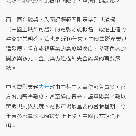
寫照香港電影產業被中國磁吸、空洞化的縮影。
而中國金雞獎，入圍評選範圍則是拿到「龍標」
（中國上映許可證）的電影才能報名，政治正確的
審查非常明確。這也是近10年來，中國電影產業迅
猛發展，但在影視專業的高度與廣度、參賽內容的
開放與多元，金馬獎仍遙遙領先金雞獎的首要癥
結。
中國電影業務
去年
改由中共中央宣傳部負責後，官
方增加審查難度，甚至過度審查，讓電影業者難以
辨識規則與尺度。電影市場最重要的暑假檔期，今
年有多部電影臨時被禁止上映，中國官方說法不
明。