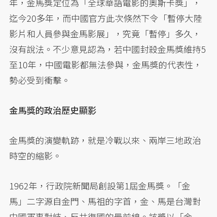
年，金馬獎定位為「全球華語電影的奧斯卡獎」，
迄今20多年，而中國官方此次倏然下令「暫停大陸
影片和人員參與金馬影展」，究竟「暫停」多久，
沒有說法。不少意見認為，若中國封殺金馬獎維持5
至10年，中國電影都無法參與，金馬獎的代表性，
勢必受到衝擊。
金馬獎的政治歷史顯影
金馬獎的演變軌跡，就是冷戰以來、兩岸三地政治
時空的縮影。
1962年，行政院新聞局創設第1屆金馬獎。「金
馬」二字源自金門、馬祖的字首，金、馬是台灣對
中國軍事對峙、反共復國的最前線。該獎以「金