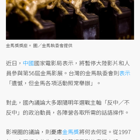
金馬獎獎座。 圖／金馬執委會提供
近日，
中國
國家電影局表示，將暫停大陸影片和人
員參與第56屆金馬影展。台灣的金馬執委會則
表示
「遺憾，但金馬各項活動照常舉辦」。
對此，國內議論大多跟隨明年選戰主軸「反中／不
反中」的政治動員，各陣營各取所需的話語操作。
影視圈的議論，則憂慮
金馬獎
將何去何從。從1997