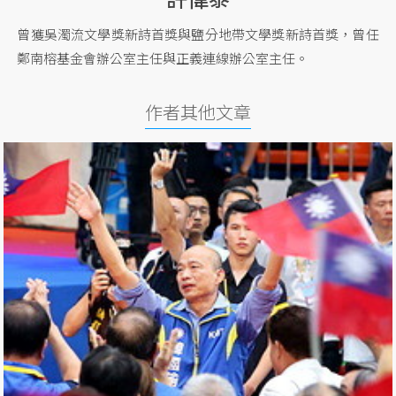
曾獲吳濁流文學獎新詩首獎與鹽分地帶文學獎新詩首獎，曾任
鄭南榕基金會辦公室主任與正義連線辦公室主任。
作者其他文章