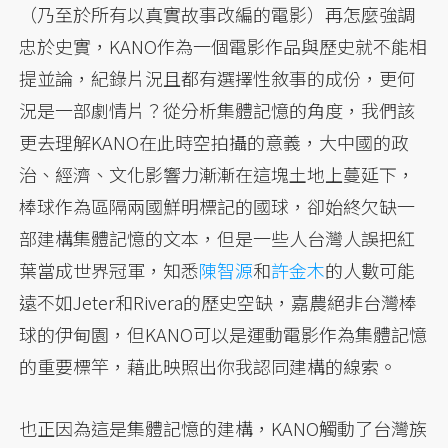
（乃至於所有以真實故事改編的電影）再怎麼強調
忠於史實，KANO作為一個電影作品與歷史就不能相
提並論，紀錄片況且都有選擇性敘事的成份，更何
況是一部劇情片？從分析集體記憶的角度，我們該
更去理解KANO在此時空拍攝的意義，大中國的政
治、經濟、文化影響力漸漸在這塊土地上蔓延下，
棒球作為區隔兩國鮮明標記的國球，卻始終欠缺一
部建構集體記憶的文本，但是一些人台灣人誤把紅
葉當成世界冠軍，知悉
陳智源
和
許金木
的人數可能
遠不如Jeter和Rivera的歷史空缺，嘉農絕非台灣棒
球的伊甸園，但KANO可以是運動電影作為集體記憶
的重要標竿，藉此映照出你我認同建構的線索。
也正因為這是集體記憶的建構，KANO觸動了台灣族