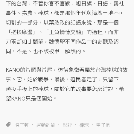
下的台灣，不管你喜不喜歡，旭日旗、日語、霧社
事件、嘉農、棒球，都是那個年代與這塊土地不可
切割的一部分，以葉啟政的話語來說，那是一個
「搓揉摩盪」、「正負情愫交融」的過程，而非一
刀兩斷如此簡單，魏德聖不同作品中的史觀及認
同，不是、也不該被單一解讀的。
KANO的片頭與片尾，彷彿象徵著屬於台灣棒球的故
事。它，始於戰爭，最後，殖民者走了，只留下一
顆投手板上的棒球，關於它的故事要怎麼述說？希
望KANO只是個開始。
陳子軒
運動評論
影評
棒球
甲子園