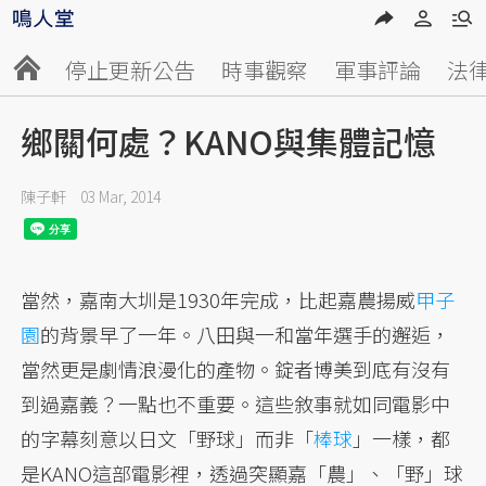
停止更新公告
時事觀察
軍事評論
法
鄉關何處？KANO與集體記憶
陳子軒
03 Mar, 2014
當然，嘉南大圳是1930年完成，比起嘉農揚威
甲子
園
的背景早了一年。八田與一和當年選手的邂逅，
當然更是劇情浪漫化的產物。錠者博美到底有沒有
到過嘉義？一點也不重要。這些敘事就如同電影中
的字幕刻意以日文「野球」而非「
棒球
」一樣，都
是KANO這部電影裡，透過突顯嘉「農」、「野」球