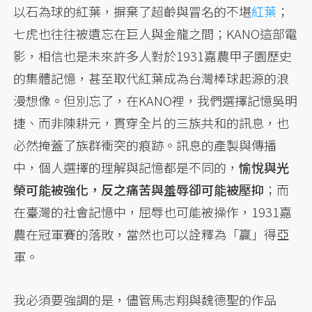
以石為球的紅葉，摒棄了超齡與冒名的不堪
紅葉
；
七虎也往往被遺忘在巨人與金龍之間；KANO這部電
影，相信也是未來許多人對於1931嘉農甲子園歷史
的集體記憶，甚至取代紅葉成為台灣棒球起源的浪
漫想像。但別忘了，在KANO裡，我們選擇記憶吳明
捷、而非陳耕元，貫穿全片的三族共和的訊息，也
必然掩蓋了族群衝突的痕跡。訊息的產製與傳播
中，個人選擇的理解與記憶都是不同的，
愉悅與光
榮可能被強化，反之痛苦與羞辱卻可能被壓抑
；而
在臺灣的社會記憶中，屈辱也可能被操作，1931嘉
農在冠軍賽的落敗，當然也可以詮釋為「贏」得亞
軍。
我必須要強調的是，儘管馬志翔與魏德聖的作品