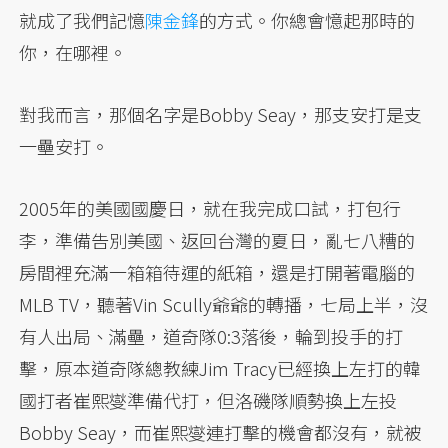
就成了我們記憶
陳金鋒
的方式。你總會憶起那時的
你，在哪裡。
對我而言，那個名字是Bobby Seay，那支安打是支
一壘安打。
2005年的美國國慶日，就在我完成口試，打包行
李，準備告別美國、返回台灣的夏日，亂七八糟的
房間裡充滿一箱箱待運的紙箱，還是打開著電腦的
MLB TV，聽著Vin Scully爺爺的轉播，七局上半，沒
有人出局、滿壘，道奇隊0:3落後，輪到投手的打
擊，原本道奇隊總教練Jim Tracy已經換上左打的韓
國打者崔熙燮準備代打，但洛磯隊順勢換上左投
Bobby Seay，而崔熙燮連打擊的機會都沒有，就被