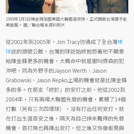
1999年1月5日陳金鋒加盟美國大聯盟道奇隊，正式開啟台灣選手赴
美旋風。 圖／聯合報系資料照片
從2002年到2005年，Jim Tracy彷彿成了全台灣
棒
球
迷的頭號公敵，台灣的球迷始終抱怨著他不願意
給陳金鋒更多的機會，大概命中就是跟叫傑森的犯
沖吧，同為外野手的Jayson Werth、Jason
Grabowski、Jason Repko上場的機會就是比陳金鋒
多的多。在那支「終於」的安打之前，他從2002到
2004年，只有兩場大聯盟先發的機會，累積了14個
打數（另有三次四壞球），沒有打出任何安打。就
在打出生涯首安之後，隔天為自己掙來難得的先發
機會，首打席也再揮出安打，但之後又恢復板凳與