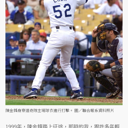
陳金鋒身穿道奇隊主場球衣進行打擊。 圖／聯合報系資料照片
1999年，陳金鋒踏上征途，那時的我，跟許多年輕