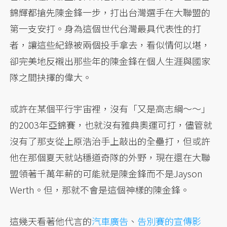
錦輝都搶先陳金鋒一步，打出台灣選手在大聯盟的
第一支安打。身為這個世代台灣最具代表性的打
者，讓這些紀錄被兩個投手拿去，看似情何以堪，
卻完美地反襯出那些年的陳金鋒在個人生涯與國家
隊之間抉擇的偉大。
或許在某個平行宇宙裡，沒有「又是高志綱～～」
的2003年亞錦賽，也就沒有雅典奧運可打，儘管就
沒有了那支從上原浩治手上敲出的全壘打，但或許
他在那個夏天就站穩道奇隊的外野，現在還在大聯
盟領著千萬年薪的可能就是陳金鋒而不是Jayson
Werth。但，那就不會是這個神樣的陳金鋒。
這幾天看著他代言的
汽車廣告
、
告別賽的宣傳影