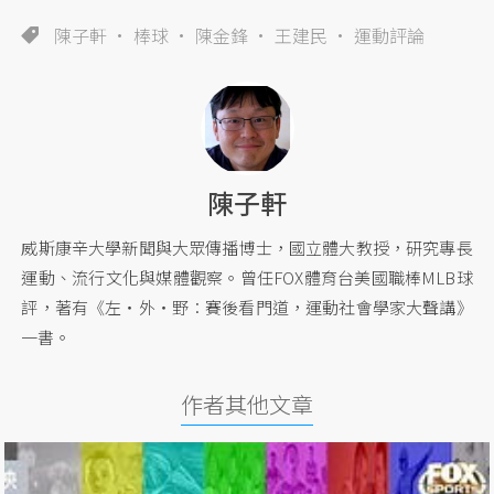
陳子軒
棒球
陳金鋒
王建民
運動評論
陳子軒
威斯康辛大學新聞與大眾傳播博士，國立體大教授，研究專長
運動、流行文化與媒體觀察。曾任FOX體育台美國職棒MLB球
評，著有《左‧外‧野︰賽後看門道，運動社會學家大聲講》
一書。
作者其他文章