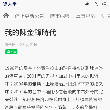
停止更新公告
時事觀察
軍事評論
法
我的陳金鋒時代
陳子軒
12 Sep, 2016
1998年的曼谷，朴贊浩投出的球直接被送到球場外
的停車場；2001年的天母，面對中村隼人的振臂一
呼；2004年的雅典，上原浩治那個沒掉下來的指叉
球；2007年的台中，達比修看著飛向中右外野的完
美弧線，都已經是烙印在我們身上、無須再贅言的
片段。而這些投手的名字，隨著一支支的全壘打，