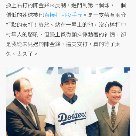
換上右打的陳金鋒來反制，纏鬥到第七個球，一個
偏低的速球被他
直接打回投手丘
。是一支帶有兩分
打點的安打！終於。站在一壘上的他，沒有棒打中
村隼人的怒吼，但臉上微微顫抖悸動著的神情，卻
是我從未見過的陳金鋒，這支安打，真的等了太
久、太久了。