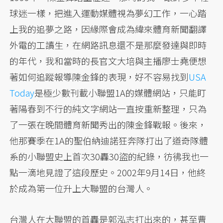
球迷一樣，把進入運動媒體視為夢幻工作，一心踏
上我的追夢之路，因緣際會成為緯來體育新聞翻譯
外電的工讀生，在網路訊息還不是那麼發達與即時
的年代，我和當時的長官文大培與主播廖士堯便想
著如何追蹤報導陳金鋒的表現，好不容易找到
USA
Today
是極少數刊載小聯盟1A的媒體網站，只能盯
著陽春到不行的純文字網站一直按重新整理，只為
了一張在晚間體育新聞秀出的陳金鋒戰報。後來，
他那賽季在1A的聖伯納迪諾狂奔隊打出了道奇隊體
系的小聯盟史上首次30轟30盜的紀錄，彷彿我也一
點一滴地見證了這段歷史。2002年9月14日，他終
於成為第一位升上大聯盟的台灣人。
台灣人在大聯盟的首轟是郭泓志打出來的，甚至曹