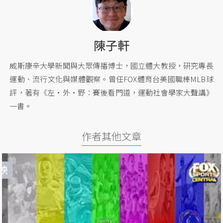
陳子軒
威斯康辛大學新聞與大眾傳播博士，國立體大教授，研究專長
運動、流行文化與媒體觀察。曾任FOX體育台美國職棒MLB球
評，著有《左‧外‧野︰賽後看門道，運動社會學家大聲講》
一書。
作者其他文章