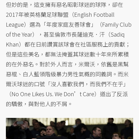
但妙的是，這支擁有惡名昭彰球迷的球隊，卻在
2017年被英格蘭足球聯盟（English Football
League）選為「年度家庭友善球會」（Family Club
of the Year），甚至倫敦市長薩迪克．汗（Sadiq
Khan）都在日前讚賞該球會在社區服務上的貢獻；
但是這些美名，都無法掩蓋其球迷數十年來所累積
的在外惡名。對於外人而言，米爾沃，依舊是黑幫
惡棍、白人藍領階級暴力男性氣概的同義詞。而米
爾沃球迷的口號「沒人喜歡我們，而我們不在乎」
（No One Likes Us. We Don’t Care）道出了反派
的驕傲，與對他人的不屑。