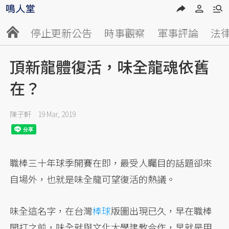
停止更新公告
時事觀察
軍事評論
法
頂新龍體復活，味全龍魂依舊
在？
陳子軒
19 Mar, 2019
職棒三十年球季開賽在即，最受人矚目的話題卻來
自場外，也就是味全龍可望復活的熱議。
味全這名字，在台灣
棒球
版圖出現已久，早在職棒
開打之前，味全就與文化大學建教合作，早就是甲