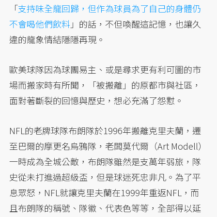
「
支持味全龍回歸，但作為球員為了自己的身體仍
不會喝他們飲料
」的話，不但喚醒這記憶，也讓久
違的龍象情結隱隱再現。
歐美球隊因為球團易主、或是尋求更有利可圖的市
場而搬家時有所聞，「被搬離」的原都市與社區，
面對著斷裂的回憶與歷史，想必充滿了怨懟。
NFL的老牌球隊布朗隊於1996年搬離克里夫蘭，遷
至巴爾的摩更名烏鴉隊，老闆莫代爾（Art Modell）
一時成為全城公敵，布朗隊雖然是支萬年弱旅，隊
史從未打進過超級盃，但是球迷死忠非凡。為了平
息眾怒，NFL就讓克里夫蘭在1999年重返NFL，而
且布朗隊的稱號、隊徽、代表色等等，全部得以延