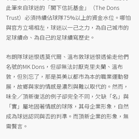
此筆來自球迷的「閣下信託基金」（The Dons
Trust）必須持續佔球隊75%以上的資金水位。哪怕
與官方立場相左，球迷以一己之力，為自己城市的
足球續命、為自己的足球續寫歷史。
布朗隊球迷恨透莫代爾、溫布敦球迷恨透偷走他們
名號的MK Dons，但卻無法討厭克里夫蘭、溫布
敦，但別忘了，那是英美以都市為本的職業運動發
展，故鄉與家的情感是濃烈與難以取代的。然而，
味全／頂新復活的例子卻完全不同，欠缺「名」與
「實」屬地固著情感的球隊，其母企業形象，自然
成為球迷認同與否的判準。而頂新企業的形象，無
需贅言。