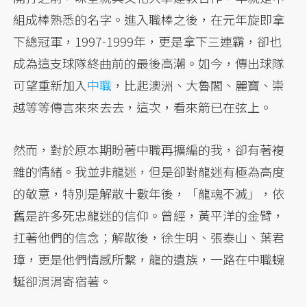
組成棒熟悉的名字。進入職棒之後，在元年旋即拿
下總冠軍，1997-1999年，更是拿下三連霸，卻也
成為這支球隊終曲前的最後高潮。如今，傳出球隊
可望重新加入
中職
，比起澳洲、大魯閣、麗寶、崇
越等等傳言來來去去，這次，看來箭已在弦上。
然而，對於原本期盼著中職再擴編的我，卻有著複
雜的情緒。我並非龍迷，但是卻對龍迷有極為高度
的敬意，特別是解散十數年後，「龍魂不滅」，依
舊是許多死忠龍迷的信仰。曾經，黃平洋的金臂，
扛著他們的信念；解散後，徐生明、張泰山、葉君
璋，更是他們情感所繫，龍的遺族，一路在中職蜿
蜒卻涓涓寄宿著。