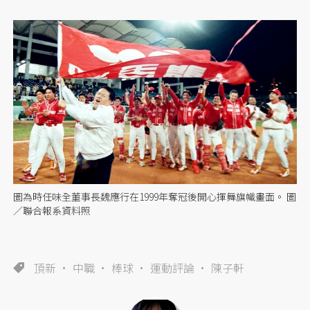
圖為時任味全董事長魏應行在1999年奪冠後開心揮舞旗幟畫面。 圖
／聯合報系資料照
頂新
中職
棒球
運動評論
陳子軒