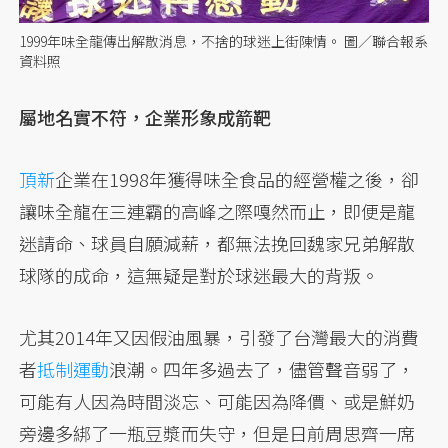
1999年味全龍傳出解散消息，不捨的球迷上街陳情。 圖／聯合報系
資料照
屬地名實不符，企業形象成箭靶
頂新
企業在1998年獲得味全食品的經營權之後，卻
讓味全龍在三連霸的高峰之際嘎然而止，即便是龍
迷請命、球員自願減薪，都無法挽回魏家兄弟解散
球隊的成命，這無疑是對於球迷最大的背叛。
尤其2014年又因假油風暴，引發了台灣最大的消費
者
抵制運動
浪潮。四年多過去了，儘管聲音弱了，
可能有人因為時間淡忘、可能因為降價、或是鮮奶
旁邊多綁了一瓶豆漿而失守，但是日前周思齊一席