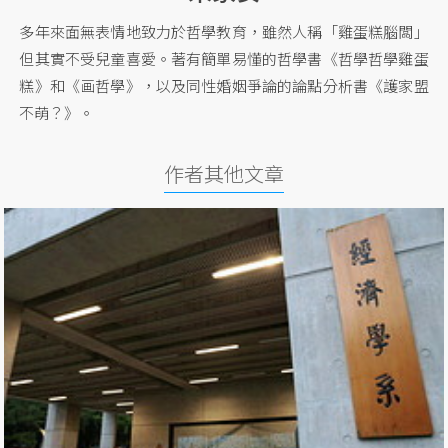
多年來面無表情地致力於哲學教育，雖然人稱「雞蛋糕腦闆」
但其實不受兒童喜愛。著有簡單易懂的哲學書《哲學哲學雞蛋
糕》和《画哲學》，以及同性婚姻爭論的論點分析書《護家盟
不萌？》。
作者其他文章