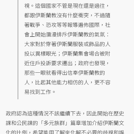
視。這個國家不管是現在還是過往，
都跟伊斯蘭教沒有什麼衝突，不過隨
著戰爭、恐攻等等報導遍佈國際，社
會上開始瀰漫排斥伊斯蘭教的氣氛：
大家對於穿著伊斯蘭服裝或飾品的人
投以異樣眼光；伊斯蘭集會場合被附
近住戶投訴要求遷出；政府也發現，
那些一眼就看得出信奉伊斯蘭教的
人，比起其他能力相仿的人，更不容
易找到工作。
政府認為這種情況不該繼續下去，因此開始在歷史
課和公民課的「多元族群」篇章增加介紹伊斯蘭文
化的比例，希望能用了解來化解不必要的歧視和誤