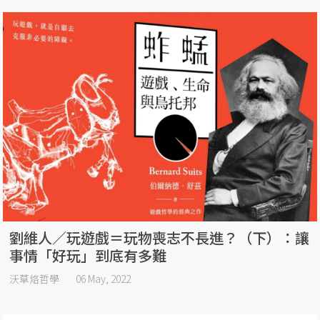
劉維人／玩遊戲＝玩物喪志不長進？（下）：讓
事情「好玩」到底有多難
沃草烙哲學
06 May, 2022