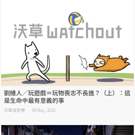
劉維人／玩遊戲＝玩物喪志不長進？（上）：這
是生命中最有意義的事
沃草烙哲學
06 May, 2022