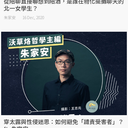
從陪聊直接聯想到陪酒，是誰在物化擺攤聊天的
北一女學生？
朱家安
16 Dec, 2020
穿太露與性侵迷思：如何避免「譴責受害者」？