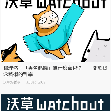
楊理然／「香蕉黏牆」算什麼藝術？——關於概
念藝術的哲學
沃草烙哲學
31 Dec, 2019