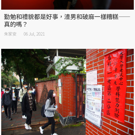
勤勉和禮貌都是好事，渣男和破麻一樣糟糕——
真的嗎？
朱家安
06 Jul, 2021