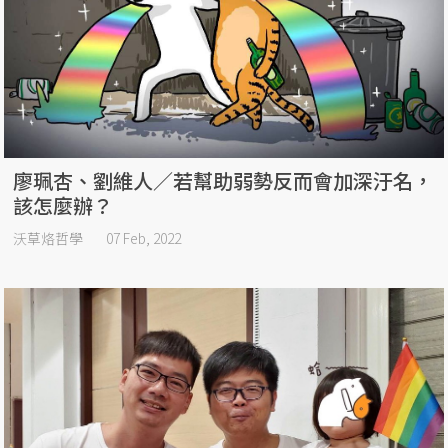
廖珮杏、劉維人／若幫助弱勢反而會加深汙名，
該怎麼辦？
沃草烙哲學
07 Feb, 2022