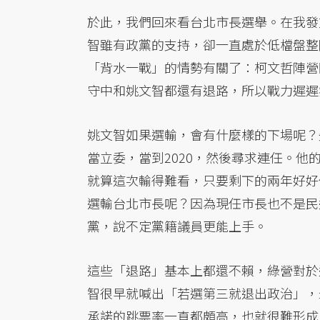
於此，我們回來看台北市長選舉。在我發
智雖有政黨的支持，卻一直處於低檔盤整
「背水一戰」的情勢有關了：柯文哲陣營
守中和姚文智都還有退路，所以戰力遲遲
姚文智如果選輸，會有什麼樣的下場呢？
當立委，當到2020，然後尋求連任。
就算這次輸得難看，只要剩下的兩年好好
選輸台北市長呢？因為現任市長也不是民
黨，說不定黨籍議員更能上手。
這些「退路」基本上都還不賴，綠營對於
智很早就喊出「若選第三就退出政治」，
承諾的跳票率一直都頗高，也就很難形成