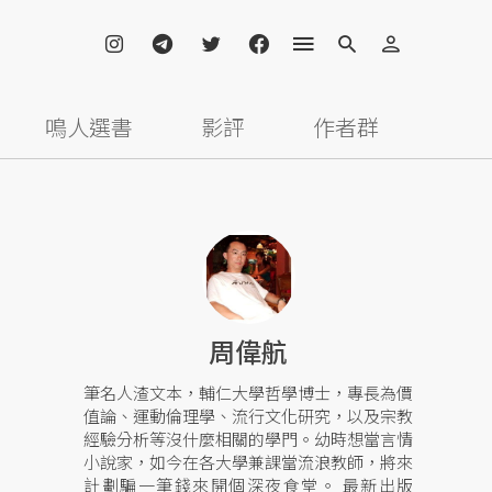
鳴人選書
影評
作者群
周偉航
筆名人渣文本，輔仁大學哲學博士，專長為價
值論、運動倫理學、流行文化研究，以及宗教
經驗分析等沒什麼相關的學門。幼時想當言情
小說家，如今在各大學兼課當流浪教師，將來
計劃騙一筆錢來開個深夜食堂。 最新出版