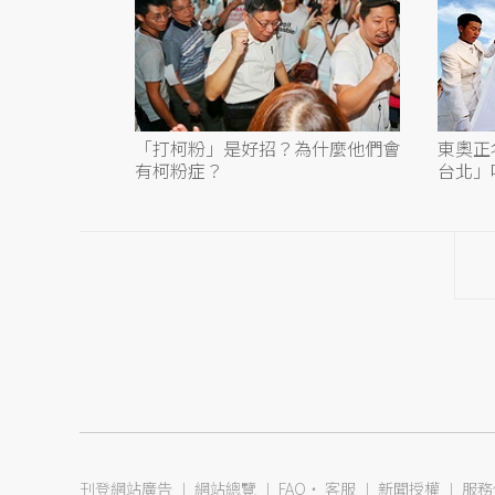
「打柯粉」是好招？為什麼他們會
東奧正
有柯粉症？
台北」
刊登網站廣告
︱
網站總覽
︱
FAQ
‧
客服
︱
新聞授權
︱
服務