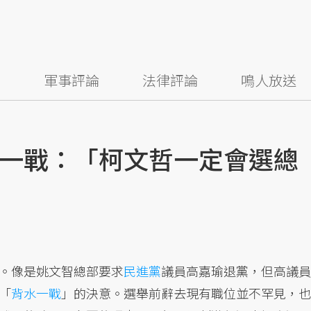
察
軍事評論
法律評論
鳴人放送
一戰：「柯文哲一定會選總
。像是姚文智總部要求
民進黨
議員高嘉瑜退黨，但高議員
「
背水一戰
」的決意。選舉前辭去現有職位並不罕見，也