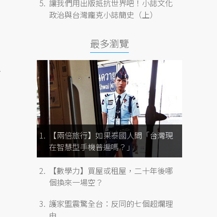
讓我們用出版抵抗世界吧！小誌文化
政治與台灣龐克小誌簡史（上）
最多瀏覽
丁
【兩倍旅行】如果泰國人問「台灣現
在智慧型手機普遍嗎？」
【數學力】買屋或租屋，二十年後哪
個換來一場空？
護家盟震驚全台：反同的七個超爛理
由