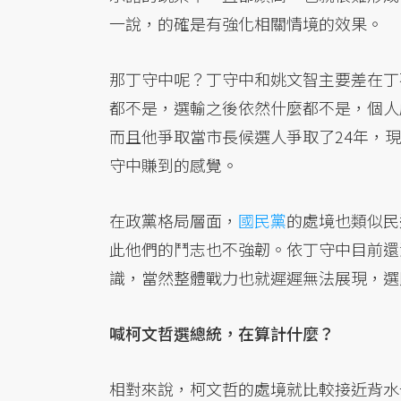
一說，的確是有強化相關情境的效果。
那丁守中呢？丁守中和姚文智主要差在丁
都不是，選輸之後依然什麼都不是，個人
而且他爭取當市長候選人爭取了24年，
守中賺到的感覺。
在政黨格局層面，
國民黨
的處境也類似民
此他們的鬥志也不強韌。依丁守中目前還
識，當然整體戰力也就遲遲無法展現，選
喊柯文哲選總統，在算計什麼？
相對來說，柯文哲的處境就比較接近背水