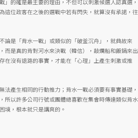
戰」的確是最主要的理由，不但可以刺激候選人認真選，
為這位政客在之後的選戰中若有閃失，就算沒有承諾，往
不論是「背水一戰」或類似的「破釜沉舟」，就典故來
，而是真的背對河水來決戰（韓信），敲爛船和飯鍋來出
存在沒有退路的事實，才能在「心理」上產生刺激或推
無法產生相同的行動推力；背水一戰必須要有事實基礎，
，所以許多公司行號或團體總喜歡在集會時傳達類似背水
困境，根本就只是講爽的。