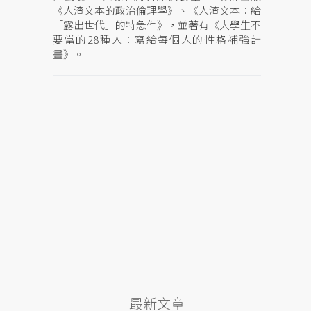
《人渣文本的政治倫理學》、《人渣文本：給
「露出世代」的特急件》，並著有《大學生不
要當的28種人：寫給每個人的性格補強計
畫》。
最新文章