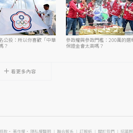
名公投：所以你喜歡「中華
參政權與參政門檻：200萬的選
嗎？
保證金會太高嗎？
看更多內容
條款
‧
著作權
‧
隱私權聲明
︱
聯合報系
︱
訂報紙
︱
關於我們
︱
招募夥