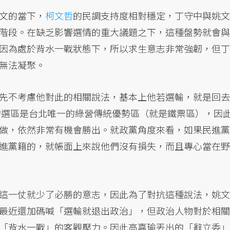
文的當下，
柯文哲
的民調支持度相對穩定，丁守中與姚文
階段。在缺乏影響選情的重大議題之下，這種盤勢就會與
因為處於背水一戰狀態下，所以求生意志非常強韌，但丁
無法凝聚。
先不考慮他對此的相關說法，基本上他若選輸，就是回去
他的選區是台北唯一的綠營傳統優勢區（就是鐵票區），因
做，依然非常有機會勝出。就政黨角度來看，如果民進黨
進黨籍的，就帳面上來說他們沒有損失，而且專心當在野
這一仗就少了必勝的意志，因此為了對抗這種說法，姚文
最近還加碼喊「選輸就退出政治」，但政治人物對於相關
「背水一戰」的客觀壓力。因此高嘉瑜丟出的「辭立委」