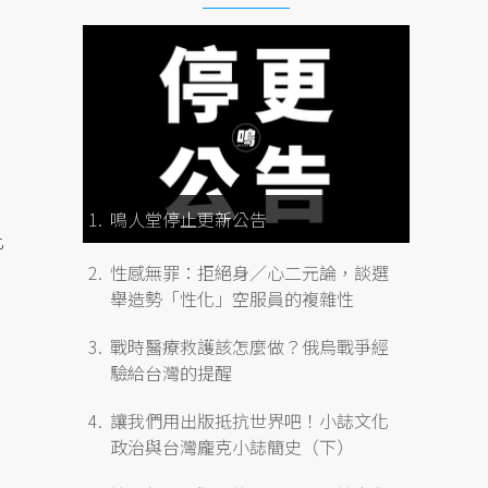
鳴人堂停止更新公告
此
性感無罪：拒絕身／心二元論，談選
舉造勢「性化」空服員的複雜性
戰時醫療救護該怎麼做？俄烏戰爭經
驗給台灣的提醒
讓我們用出版抵抗世界吧！小誌文化
政治與台灣龐克小誌簡史（下）