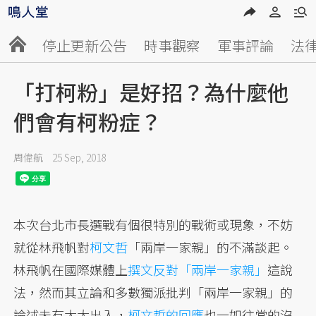
停止更新公告
時事觀察
軍事評論
法
「打柯粉」是好招？為什麼他
們會有柯粉症？
周偉航
25 Sep, 2018
本次台北市長選戰有個很特別的戰術或現象，不妨
就從林飛帆對
柯文哲
「兩岸一家親」的不滿談起。
林飛帆在國際媒體上
撰文反對「兩岸一家親」
這說
法，然而其立論和多數獨派批判「兩岸一家親」的
論述未有太大出入，
柯文哲的回應
也一如往常的沒