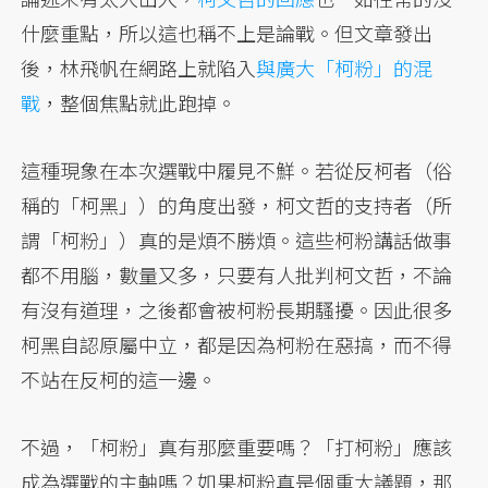
什麼重點，所以這也稱不上是論戰。但文章發出
後，林飛帆在網路上就陷入
與廣大「柯粉」的混
戰
，整個焦點就此跑掉。
這種現象在本次選戰中履見不鮮。若從反柯者（俗
稱的「柯黑」）的角度出發，柯文哲的支持者（所
謂「柯粉」）真的是煩不勝煩。這些柯粉講話做事
都不用腦，數量又多，只要有人批判柯文哲，不論
有沒有道理，之後都會被柯粉長期騷擾。因此很多
柯黑自認原屬中立，都是因為柯粉在惡搞，而不得
不站在反柯的這一邊。
不過，「柯粉」真有那麼重要嗎？「打柯粉」應該
成為選戰的主軸嗎？如果柯粉真是個重大議題，那