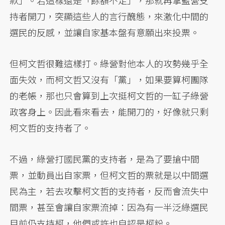
款」。若這樣還是「餘額不足」，那就再拿藍營支
持者開刀，突顯這些人的言行醜態，來激化中間的
選民的反感，並讓自家基本盤有意願出來投票。
但柯文哲很難這樣打。綠營對他本人的攻勢幾乎全
面失效，而柯文哲又沒有「黨」，如果要算柯團隊
的老帳，那也只會算到上次挺柯文哲的一缸子綠營
政客身上。因此看來看去，能開刀的，好像就只剩
柯文哲的支持者了。
不過，綠營打國民黨的支持者，是為了要搶中間
票，並動員出自家票，但柯文哲的票就是以中間選
民為主，若去攻擊柯文哲的支持者，反而會流失中
間票，甚至會讓自家票流掉：因為有一半泛綠選民
目前仍支持柯，他們或許也自認是柯粉。