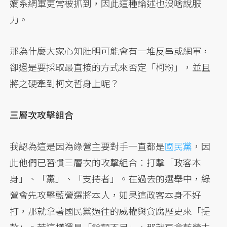
嫡系網軍更常被抓到，因此這種論述也沒啥說服
力。
那為什麼大家心知肚明可能會有一堆反串或網軍，
卻還是要採取最直接的方式來否定「柯粉」，並且
將之硬牽到柯文哲身上呢？
三層次攻擊組合
我認為這是因為綠營主要對手一直都是
國民黨
，因
此他們已習慣三層次的攻擊組合：打擊「政客本
身」、「黨」、「支持者」。在過去的選舉中，綠
營會先攻擊藍營選將本人，如果這政客本身不好
打，那就拿著國民黨過往的威權與貪腐歷史來「提