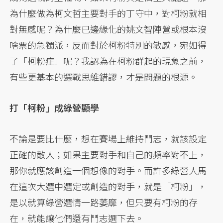
為什麼做為柯文哲主要對手的丁守中，對柯粉就相
對無感呢？為什麼已邊緣化的姚文智陣營或根本沒
啥票的急獨派，反而對於柯粉特別的敏感，宛如得
了「柯粉症」呢？我認為在柯粉群起的現象之前，
有些更基本的選戰思維錯謬，才是問題的根源。
打「柯粉」成綠營顯學
不論是要比什麼，想在賽場上維持鬥志，就該設定
正確的敵人；如果主要對手和自己的頻率對不上，
那你就應該創造一個想像的對手。而許多綠營人馬
在這次大選中選定或創造的對手，就是「柯粉」，
是以就算綠營選情一路萎靡，但只要有柯粉的存
在，就能讓他們還有鬥志選下去。