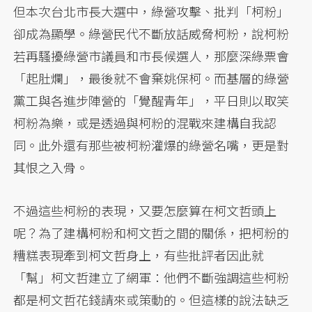
但本次台北市長大選中，綠營攻擊、批判「柯粉」
卻成為顯學。綠營民代不斷放話威脅柯粉，說柯粉
若再騷擾綠營市議員和市長候選人，那麼深綠票會
「起肚爛」，最後就不會棄姚保柯。而基層的綠營
黨工與各進步陣營的「覺醒青年」，平日則以取笑
柯粉為樂，或是透過與柯粉的混戰來建構自我認
同。此外還有那些被柯粉灌爆的綠營名嘴，更是對
其恨之入骨。
不過這些柯粉的表現，又要怎麼算在柯文哲頭上
呢？為了建構柯粉和柯文哲之間的關係，把柯粉的
糟糕表現牽到柯文哲身上，有些批評者因此就
「幫」柯文哲建立了網軍：他們不斷強調這些柯粉
都是柯文哲花錢請來或策動的。但這樣的說法缺乏