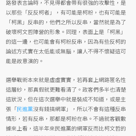
路發表言論時，不見得都會帶有很強的攻擊性，是
以那些「反反柯者」，有可能是柯粉，也有可能是
「柯黑」反串的，他們之所以反串，當然就是為了
破壞柯文哲陣營的形象。同理，表面上是「柯黑」
的這一邊，也可能會有柯粉反串，因為有些反柯的
論述方式實在太低能或無腦，讓人不得不懷疑這可
能是故意演的。
選舉戰術本來就是虛虛實實，若再套上網路匿名性
這層紗，那真假就更難看清了。政客們多半也清楚
這狀況，但在這次選舉中就是裝成不知道，或是主
張「
民進黨
沒有錢搞網軍」，所以不會有這種反串
情形，若有反串，那都是柯粉在串。不過就客觀數
據來上看，這半年來民進黨的網軍反而比柯文哲的