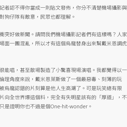
記者認不得你當成一則貼文發佈，你分不清楚機場攝影與
對狗仔隊有敵意，民眾也都理解。
衝突好做新聞。請問我們機場攝影記者們有這樣嗎？人家
場面一團混亂，所以才有這個烏龍替身出來幫戴米恩調虎
很能唱，甚至散場製造了小驚喜現場演唱。我都覺得以一
倫理角度來說，戴米恩萊斯做了一個最惡毒、刻薄的玩
被烏龍認錯的片刻算是他人生高潮了。可是玩笑總有限
片向全世界爆這個料，完全有失明星該有的「厚道」，不
明你也不過是個One-hit-wonder。