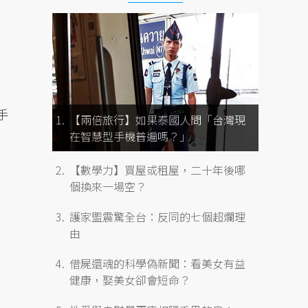
手
【兩倍旅行】如果泰國人問「台灣現
在智慧型手機普遍嗎？」
【數學力】買屋或租屋，二十年後哪
個換來一場空？
護家盟震驚全台：反同的七個超爛理
由
借屍還魂的科學偽新聞：看美女有益
健康，娶美女卻會短命？