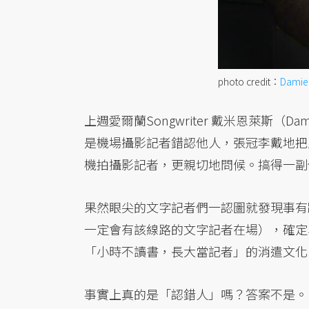
photo credit：
Damie
上週愛爾蘭Songwriter 戴米恩萊斯（
是機場攝影記者錯認他人，張冠李戴地把
機拍攝影記者，更親切地問候。搞得一副
果然眼尖的文字記者們一認圖就發現事有
一定會有該線路的文字記者在場），確定
「小時不讀書，長大當記者」的消遣文化
事實上真的是「認錯人」嗎？答案不是。