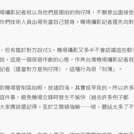
場攝影記者就以為他們是跟拍的狗仔隊，不願意出面接受
你們技術人員出場充當自己替身。機場攝影記者還先向對
，但有鑑於對方說YES，機場攝影又多半不會認識這些歌
說，這是一個很惡作劇的心態，作弄台灣機場攝影記者就
記者（還當對方是狗仔隊），這種行為很「刻薄」。
到機場管制區拍照，放諸四海，其實挺罕見的。所以許多
這件事，避免機場交鋒時發生不愉快（過去許多例子都
大家應該還記得。至於艾爾頓強嘛……嗯，髒話太多了不