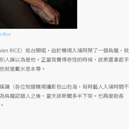
n Rice
Damien RICE）抵台開唱，由於機場入境時鬧了一個烏龍，就
別人誤以為是他。正當我覺得奇怪的時候，該男還拿起手
他就是戴米恩本尊。
蹊蹺（各位知道機場攝影包山包海，有時藝人入境時間不
為烏龍認錯人之後，當天該新聞多半下架。也再度助長
。