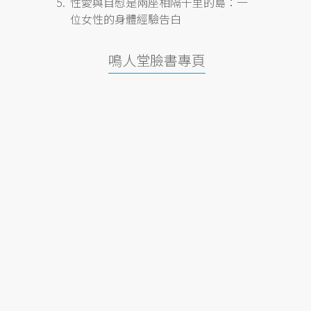
性愛與自慰是兩座相隔千里的島：一
位女性的身體經驗告白
鳴人堂臉書專頁