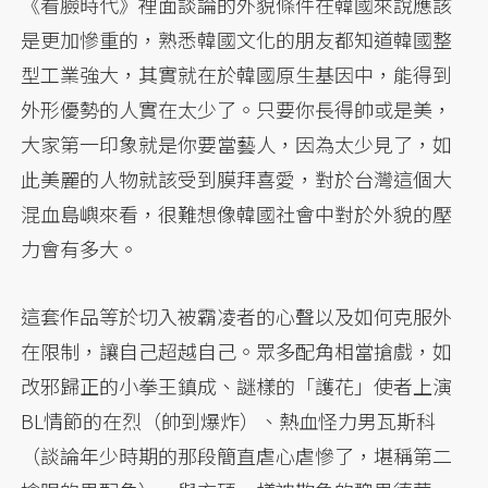
《看臉時代》裡面談論的外貌條件在韓國來說應該
是更加慘重的，熟悉韓國文化的朋友都知道韓國整
型工業強大，其實就在於韓國原生基因中，能得到
外形優勢的人實在太少了。只要你長得帥或是美，
大家第一印象就是你要當藝人，因為太少見了，如
此美麗的人物就該受到膜拜喜愛，對於台灣這個大
混血島嶼來看，很難想像韓國社會中對於外貌的壓
力會有多大。
這套作品等於切入被霸凌者的心聲以及如何克服外
在限制，讓自己超越自己。眾多配角相當搶戲，如
改邪歸正的小拳王鎮成、謎樣的「護花」使者上演
BL情節的在烈（帥到爆炸）、熱血怪力男瓦斯科
（談論年少時期的那段簡直虐心虐慘了，堪稱第二