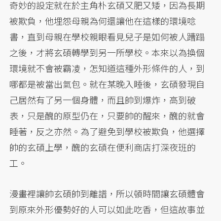
奇妙的設定就在於主角朴玄碩又肥又矮，因為長期
被欺負，他埋怨母親為何還讓他在這樣的環境唸
書，直到母親在學校親眼看見兒子是如何被人蹧蹋
之後，才將玄碩轉學到另一所學校。本來以為換個
環境就不會被霸凌，怎知道這種外形條件的人，到
哪都是被當出氣包。就在某晚入睡後，玄碩發現自
己居然有了另一個身體，而且帥到爆炸，高到破
表，只是醜的原型仍在，只要帥的醒來，醜的就會
睡著，反之亦然。為了避免到學校被欺負，他選擇
帥的玄碩上學，醜的玄碩在便利商店打深夜班的
工。
漫畫裡讓帥玄碩帥到離譜，所以頓時間讓玄碩體會
到原來外形優勢好的人可以如此吃香，但這故事並