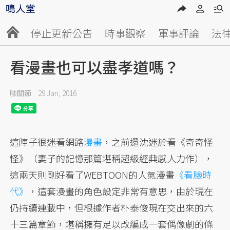
停止更新公告
時事觀察
軍事評論
法
看漫畫也可以盡孝道嗎？
膝關節
29 Jan, 2016
這陣子很迷看網路
漫畫
，之前還沈迷於看《奇奇怪
怪》（妻子的記憶那篇堪稱超級經典感人力作），
這兩天則剛好看了WEBTOON的人氣漫畫
《看臉時
代》
，這套漫畫的角色設定非常有意思，由於現在
仍持續連載中，但根據作者朴泰俊現在交出來的六
十三篇章節，堪稱擁有足以改編成一套偶像劇的條