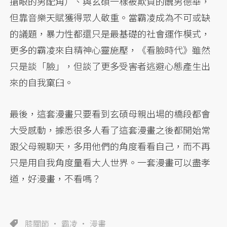
搶眼的男配角）、與玄碩一樣被欺負的醜男德華，
但靠音樂天賦獲得眾人敬重。當霸凌成為不可或缺
的議題，暴力性都還只是最基礎的社會運作模式，
更多的霸凌來自精神心靈施壓，《看臉時代》雖然
只是談「臉」，但談了更多受害者逃避心態產生出
來的自我窠臼。
最後，這套漫畫只要看到玄碩母親出場的橋段都會
大受感動，據悉很多人看了這套漫畫之後都開始常
跟父母親聊天，多用他們的角度看看自己，而不再
只是用自我角度量看大人世界。一套漫畫可以盡孝
道，好漫畫，不看嗎？
膝關節
霸凌
漫畫