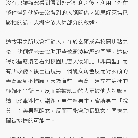
沒有只讓觀眾看到得到外形紅利之後，利用了外在
條件得到他過去沒得到的人際關係。如果好萊塢電
影拍的話，大概會放大這部分的敘述。
這故事之所以會打動人，在於玄碩成為校園焦點之
後，他倒過來去協助那些被霸凌欺壓的同學，這使
得那些霸凌者看到校園風雲人物如此「非典型」而
有所改變。後面出現另一個醜女角色反而對玄碩的
善意感到不情願，因為有些「善意」建立在這樣的
極端不平衡上，反而讓被幫助的人更被他人討厭。
這由於牽涉性別議題，男生幫男生，會讓男生「脫
貧」；美男幫醜女，反而可能會助長醜女在同儕之
間被排擠的可能性。