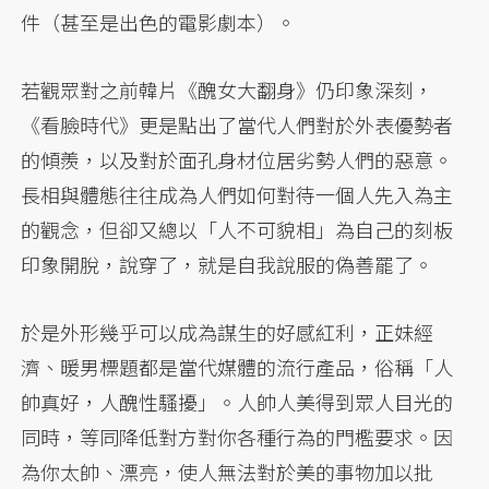
件（甚至是出色的電影劇本）。
若觀眾對之前韓片《醜女大翻身》仍印象深刻，
《看臉時代》更是點出了當代人們對於外表優勢者
的傾羨，以及對於面孔身材位居劣勢人們的惡意。
長相與體態往往成為人們如何對待一個人先入為主
的觀念，但卻又總以「人不可貌相」為自己的刻板
印象開脫，說穿了，就是自我說服的偽善罷了。
於是外形幾乎可以成為謀生的好感紅利，正妹經
濟、暖男標題都是當代媒體的流行產品，俗稱「人
帥真好，人醜性騷擾」。人帥人美得到眾人目光的
同時，等同降低對方對你各種行為的門檻要求。因
為你太帥、漂亮，使人無法對於美的事物加以批