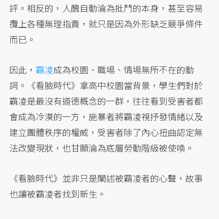
評。相反的，人醜自動淪為批鬥的本身，甚至容易
攬上各種無理指責，就只是因為外形缺乏競爭條件
而已。
因此，
霸凌
成為校園、職場、情場無所不在的動
詞。《看臉時代》拿高中校園當背景，學生們對於
霸凌是最沒有道德概念的一群，往往看到受害者都
會成為冷漠的一方，施暴者將霸凌視抒發情緒以及
建立團體秩序的權威，受害者除了內心扭曲認定無
法改變現狀，也甘願淪為底層勞動階級被使喚。
《看臉時代》並非只是闡述被霸凌者的心聲，故事
也讓被霸凌者找到新生。