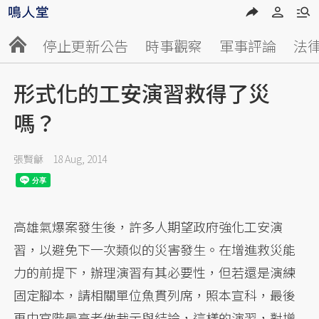
停止更新公告
時事觀察
軍事評論
法
形式化的工安演習救得了災
嗎？
張賢龢
18 Aug, 2014
高雄氣爆案發生後，許多人期望政府強化工安演
習，以避免下一次類似的災害發生。在增進救災能
力的前提下，辦理演習有其必要性，但若還是演練
固定腳本，請相關單位魚貫列席，照本宣科，最後
再由官階最高者做裁示與結論，這樣的演習，對增