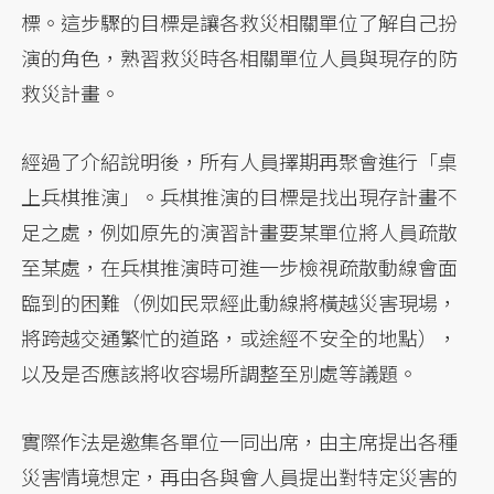
標。這步驟的目標是讓各救災相關單位了解自己扮
演的角色，熟習救災時各相關單位人員與現存的防
救災計畫。
經過了介紹說明後，所有人員擇期再聚會進行「桌
上兵棋推演」。兵棋推演的目標是找出現存計畫不
足之處，例如原先的演習計畫要某單位將人員疏散
至某處，在兵棋推演時可進一步檢視疏散動線會面
臨到的困難（例如民眾經此動線將橫越災害現場，
將跨越交通繁忙的道路，或途經不安全的地點），
以及是否應該將收容場所調整至別處等議題。
實際作法是邀集各單位一同出席，由主席提出各種
災害情境想定，再由各與會人員提出對特定災害的