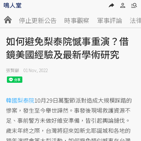
停止更新公告
時事觀察
軍事評論
法
如何避免梨泰院憾事重演？借
鏡美國經驗及最新學術研究
張賢龢
01 Nov, 2022
韓國
梨泰院
10月29日萬聖節派對造成大規模踩踏的
慘案，發生至今舉世譁然。事發後現場救護資源不
足、事前警方未做好維安準備，皆引起輿論撻伐。
歲末年終之際，台灣將迎來如新北耶誕城和各地的
跨年演唱會等大型活動，如何避免類似憾事在台灣