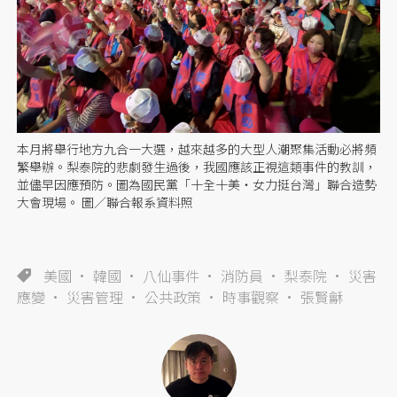
本月將舉行地方九合一大選，越來越多的大型人潮聚集活動必將頻
繁舉辦。梨泰院的悲劇發生過後，我國應該正視這類事件的教訓，
並儘早因應預防。圖為國民黨「十全十美・女力挺台灣」聯合造勢
大會現場。 圖／聯合報系資料照
美國
韓國
八仙事件
消防員
梨泰院
災害
應變
災害管理
公共政策
時事觀察
張賢龢