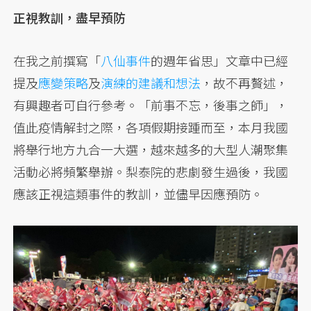
正視教訓，盡早預防
在我之前撰寫「
八仙事件
的週年省思」文章中已經
提及
應變策略
及
演練的建議和想法
，故不再贅述，
有興趣者可自行參考。「前事不忘，後事之師」，
值此疫情解封之際，各項假期接踵而至，本月我國
將舉行地方九合一大選，越來越多的大型人潮聚集
活動必將頻繁舉辦。梨泰院的悲劇發生過後，我國
應該正視這類事件的教訓，並儘早因應預防。