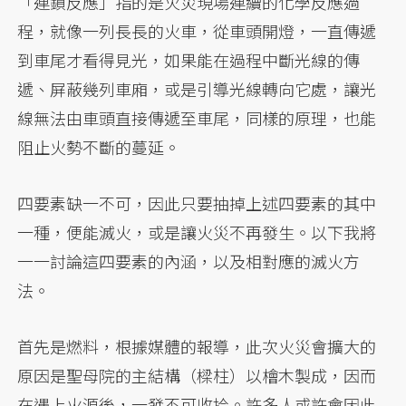
「連鎖反應」指的是火災現場連續的化學反應過
程，就像一列長長的火車，從車頭開燈，一直傳遞
到車尾才看得見光，如果能在過程中斷光線的傳
遞、屏蔽幾列車廂，或是引導光線轉向它處，讓光
線無法由車頭直接傳遞至車尾，同樣的原理，也能
阻止火勢不斷的蔓延。
四要素缺一不可，因此只要抽掉上述四要素的其中
一種，便能滅火，或是讓火災不再發生。以下我將
一一討論這四要素的內涵，以及相對應的滅火方
法。
首先是燃料，根據媒體的報導，此次火災會擴大的
原因是聖母院的主結構（樑柱）以檜木製成，因而
在遇上火源後，一發不可收拾。許多人或許會因此