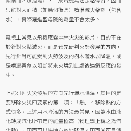
阻絕而四處溢流），二來飛機無法定點停留，因而
只能對大面積（如幾個街區）噴灑滅火藥劑（包含
水），實際灑進聖母院的劑量不會太多。
電視上常見以飛機應變森林火災的影片，目的不在
於針對火點滅火，而是預先研判火勢發展的方向，
先行針對可能受到火勢波及的樹木灑水以降溫，或
是噴灑藥劑以阻斷將來火燒到此處後連鎖反應的發
生。
上述研判火災發展的方向先行灑水降溫，其目的是
要移除火災四要素的第二項：「熱」。移除熱的方
式很多，上述用水降溫的方法最常見，因為水由液
化轉成汽化所帶走的能量極高（物理學上稱之為汽
化熱），因而可以快速有效地降溫。因而常可見消