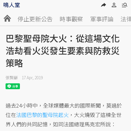
停止更新公告
時事觀察
軍事評論
法
巴黎聖母院大火：從這場文化
浩劫看火災發生要素與防救災
策略
張賢龢
17 Apr, 2019
過去24小時中，全球媒體最大的國際新聞，莫過於
位在
法國巴黎的聖母院起火
，大火燒毀了這棟全世
界人們的共同記憶，如同法國總理馬克宏所說：