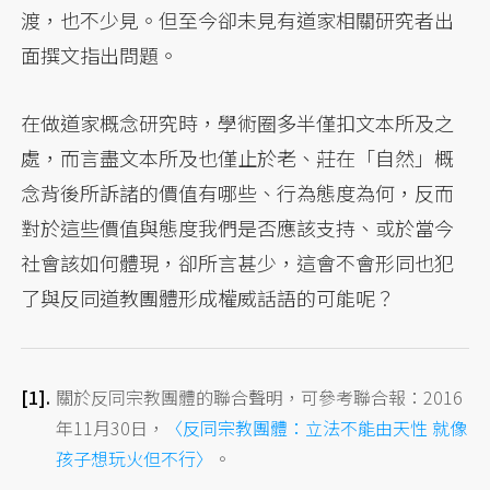
渡，也不少見。但至今卻未見有道家相關研究者出
面撰文指出問題。
在做道家概念研究時，學術圈多半僅扣文本所及之
處，而言盡文本所及也僅止於老、莊在「自然」概
念背後所訴諸的價值有哪些、行為態度為何，反而
對於這些價值與態度我們是否應該支持、或於當今
社會該如何體現，卻所言甚少，這會不會形同也犯
了與反同道教團體形成權威話語的可能呢？
關於反同宗教團體的聯合聲明，可參考聯合報：2016
年11月30日，
〈反同宗教團體：立法不能由天性 就像
孩子想玩火但不行〉
。