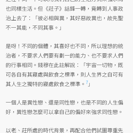
也同樣生活。但《莊子》話鋒一轉，竟轉到人事政
治上去了：「彼必相與異，其好惡故異也，故先聖
不一其能，不同其事。」
是呀！不同的個體，其喜好也不同，所以理想的統
治者，不要求人們要有劃一的能力、也不要求人們
的行事相同。錢穆在此註解說：「宇宙一切物，既
可各自有其寢處與飲食之標準，則人生界之自可有
7
其人生之獨特的寢處飲食之標準。
」
一個人是異性戀、還是同性戀，也是不同的人生偏
好，異性戀怎麼可以拿自己的偏好來強求同性戀。
以老、莊所處的時代背景，再配合他們試圖尊重先