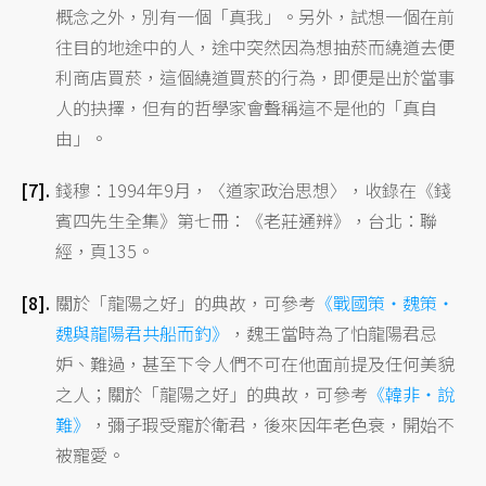
概念之外，別有一個「真我」。另外，試想一個在前
往目的地途中的人，途中突然因為想抽菸而繞道去便
利商店買菸，這個繞道買菸的行為，即便是出於當事
人的抉擇，但有的哲學家會聲稱這不是他的「真自
由」。
錢穆：1994年9月，〈道家政治思想〉，收錄在《錢
賓四先生全集》第七冊：《老莊通辨》，台北：聯
經，頁135。
關於「龍陽之好」的典故，可參考
《戰國策‧魏策‧
魏與龍陽君共船而釣》
，魏王當時為了怕龍陽君忌
妒、難過，甚至下令人們不可在他面前提及任何美貌
之人；關於「龍陽之好」的典故，可參考
《韓非‧說
難》
，彌子瑕受寵於衛君，後來因年老色衰，開始不
被寵愛。