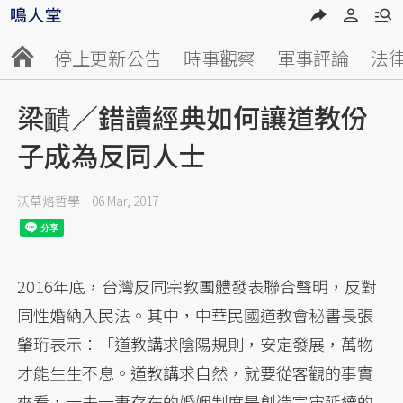
停止更新公告
時事觀察
軍事評論
法
梁靧／錯讀經典如何讓道教份
子成為反同人士
沃草烙哲學
06 Mar, 2017
2016年底，台灣反同宗教團體發表聯合聲明，反對
同性婚納入民法。其中，中華民國道教會秘書長張
肇珩表示：「道教講求陰陽規則，安定發展，萬物
才能生生不息。道教講求自然，就要從客觀的事實
來看，一夫一妻存在的婚姻制度是創造宇宙延續的