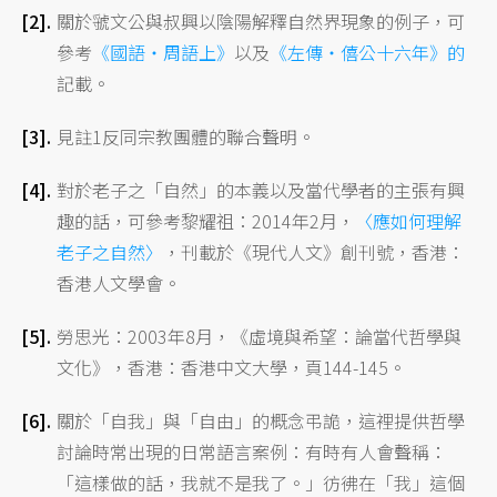
關於虢文公與叔興以陰陽解釋自然界現象的例子，可
參考
《國語‧周語上》
以及
《左傳‧僖公十六年》的
記載。
見註1反同宗教團體的聯合聲明。
對於老子之「自然」的本義以及當代學者的主張有興
趣的話，可參考黎耀祖：2014年2月，
〈應如何理解
老子之自然〉
，刊載於《現代人文》創刊號，香港：
香港人文學會。
勞思光：2003年8月，《虛境與希望：論當代哲學與
文化》，香港：香港中文大學，頁144-145。
關於「自我」與「自由」的概念弔詭，這裡提供哲學
討論時常出現的日常語言案例：有時有人會聲稱：
「這樣做的話，我就不是我了。」彷彿在「我」這個