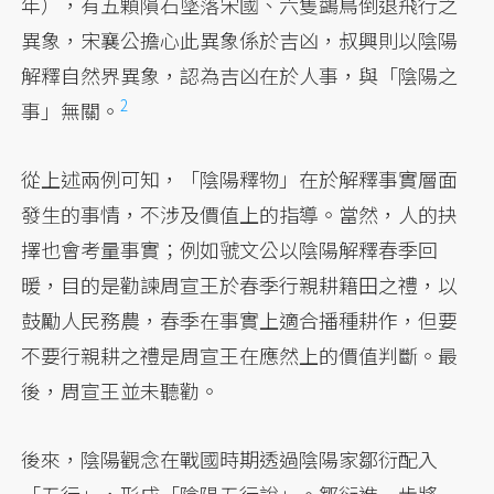
年），有五顆隕石墜落宋國、六隻鷁鳥倒退飛行之
異象，宋襄公擔心此異象係於吉凶，叔興則以陰陽
解釋自然界異象，認為吉凶在於人事，與「陰陽之
2
事」無關。
從上述兩例可知，「陰陽釋物」在於解釋事實層面
發生的事情，不涉及價值上的指導。當然，人的抉
擇也會考量事實；例如虢文公以陰陽解釋春季回
暖，目的是勸諫周宣王於春季行親耕籍田之禮，以
鼓勵人民務農，春季在事實上適合播種耕作，但要
不要行親耕之禮是周宣王在應然上的價值判斷。最
後，周宣王並未聽勸。
後來，陰陽觀念在戰國時期透過陰陽家鄒衍配入