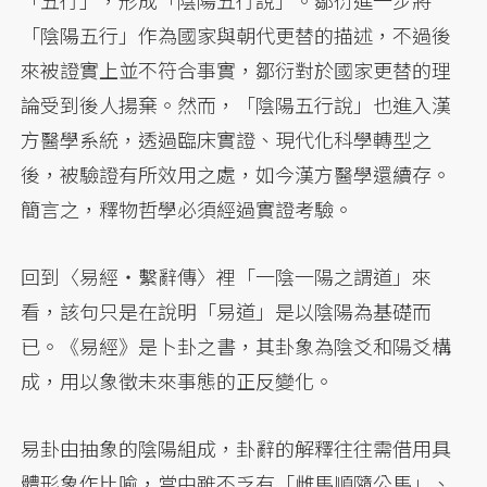
「五行」，形成「陰陽五行說」。鄒衍進一步將
「陰陽五行」作為國家與朝代更替的描述，不過後
來被證實上並不符合事實，鄒衍對於國家更替的理
論受到後人揚棄。然而，「陰陽五行說」也進入漢
方醫學系統，透過臨床實證、現代化科學轉型之
後，被驗證有所效用之處，如今漢方醫學還續存。
簡言之，釋物哲學必須經過實證考驗。
回到〈易經‧繫辭傳〉裡「一陰一陽之謂道」來
看，該句只是在說明「易道」是以陰陽為基礎而
已。《易經》是卜卦之書，其卦象為陰爻和陽爻構
成，用以象徵未來事態的正反變化。
易卦由抽象的陰陽組成，卦辭的解釋往往需借用具
體形象作比喻，當中雖不乏有「雌馬順隨公馬」、