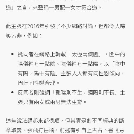
道」之言，來聲稱一男配一女才符合道。
此主張在2016年引發了不少網路討論，但都令人啼
笑皆非，例如：
挺同者在網路上轉載「太極兩儀圖」，圖中的
陽儀裡有一點陰、陰儀裡有一點陽，以「陰中
有陽，陽中有陰」主張人人都有同性戀傾向，
因此同性戀合理。
反同者則強調「孤陰則不生，獨陽則不長」主
張只有兩女或兩男無法生育。
這些說法講起來都很順，但其實是對不同經典的斷
章取義、張飛打岳飛，前述有引自上古占卜書《易