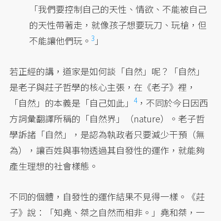
「我們要控制自己的天性、情欲、不能被自己
的天性帶著走，就像孩子想要玩刀、玩槍，但
3
不能讓他們玩。
」
若正經的講，道家是如何談「自然」呢？「自然」
是老子與莊子哲學的核心主張，在《老子》裡，
4
「自然」的本義是「自己如此」
，不同於今日因西
方詞彙翻譯所稱的「自然界」（nature）。老子哲
學訴諸「自然」，是認為執政者只要減少干預（無
為），讓百姓與事物透過其自發性的運作，就能夠
產生理想的社會樣態。
不同的個體，自發性的運作結果不見得一樣。《莊
子》說：「知堯、桀之自然而相非。」堯和桀，一