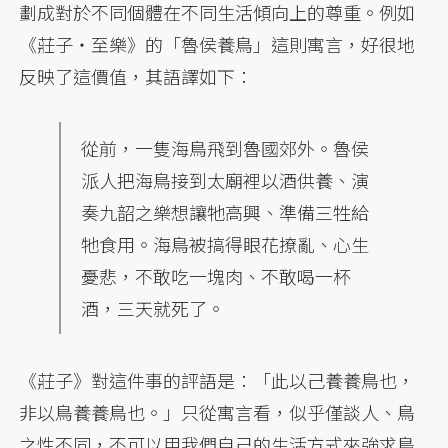
劃成對於不同個體在不同生活傾向上的尊重。例如
《莊子‧至樂》的「魯侯養鳥」這則寓言，好很地
反映了這價值，其語譯如下：
從前，一隻海鳥飛到魯國郊外。魯侯
派人把海鳥接到太廟裡以酒供養、演
奏九韶之樂想讓牠高興、準備三牲給
牠食用。海鳥被搞得眼花撩亂、心生
憂悲，不敢吃一塊肉、不敢喝一杯
酒，三天就死了。
《莊子》對這件事的評語是：「此以己養養鳥也，
非以鳥養養鳥也。」只從寓言看，似乎僅談人、鳥
之性不同，不可以用我們自己的生活方式來強求鳥