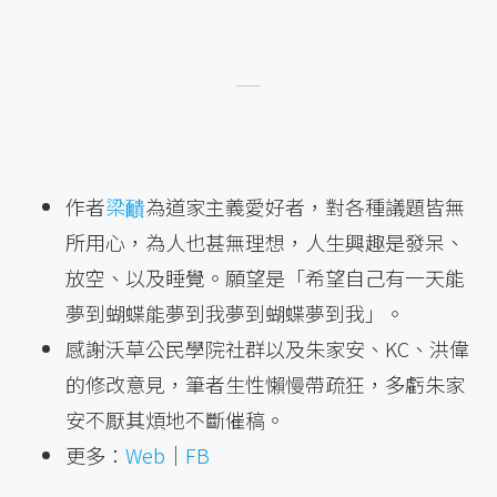
作者
梁靧
為道家主義愛好者，對各種議題皆無
所用心，為人也甚無理想，人生興趣是發呆、
放空、以及睡覺。願望是「希望自己有一天能
夢到蝴蝶能夢到我夢到蝴蝶夢到我」。
感謝沃草公民學院社群以及朱家安、KC、洪偉
的修改意見，筆者生性懶慢帶疏狂，多虧朱家
安不厭其煩地不斷催稿。
更多：
Web
｜
FB