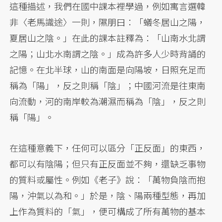
這種描述，我們在國中課本裡學過，例如寓言選韓
非〈老馬識途〉一則，隰朋曰：「蟻冬居山之陽，
夏居山之陰。」在此的課本註釋為：「山南水北謂
之陽；山北水南謂之陰。」成為許多人少時背誦的
記憶。在北半球，山的南面是向陽坡，日照充足而
稱為「陽」，反之則稱「陰」；中國河流是往東南
向流動，河的南岸較為潮濕而稱為「陰」，反之則
稱「陽」。
在這種意義下，任何可以區分「正反面」的東西，
都可以有陰陽；但只有正反面並不夠，還缺乏事物
的質料或屬性。例如《老子》說：「萬物負陰而抱
陽，沖氣以為和。」於是，陰、陽兩種型態，再加
上作為質料的「氣」，便可構成了所有萬物的基本