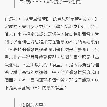
或c或d……（高特提了十個性質）
在這裡，「A若且惟若B」的意思就是若A成立則B一
定成立，並且反之亦然，哲學討論經常使用「若且
唯若」來表達定義或充要條件。從高特到費雪，我
們可以看到理論思路如何在哲學的不同領域裡被沿
用。高特的叢聚理論試圖刻畫什麼是「藝術」，費
雪以此為基礎發展叢聚模型，試圖刻畫什麼是「高
級藝術」。之所以稱為「模型」，是因為費雪的理
論架構比高特的更複雜一些，他將叢聚性質分成四
個面向，每一面向涵蓋多個性質，形成子叢聚。底
下是高級藝術（H）的叢聚模型：
H1 關於內容：