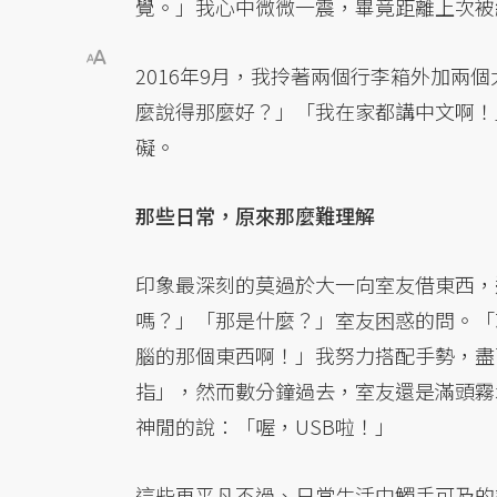
覺。」我心中微微一震，畢竟距離上次被
2016年9月，我拎著兩個行李箱外加兩
麼說得那麼好？」「我在家都講中文啊！
礙。
那些日常，原來那麼難理解
印象最深刻的莫過於大一向室友借東西，還
嗎？」「那是什麼？」室友困惑的問。「
腦的那個東西啊！」我努力搭配手勢，盡
指」，然而數分鐘過去，室友還是滿頭霧水
神閒的說：「喔，USB啦！」
這些再平凡不過、日常生活中觸手可及的