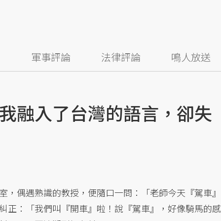
察
軍事評論
法律評論
鳴人放送
我融入了台灣的語言，卻失
室，偶遇熟識的教授，便隨口一問：「老師今天『駕車』
糾正：「我們叫『開車』啦！說『駕車』，好像騎馬的感