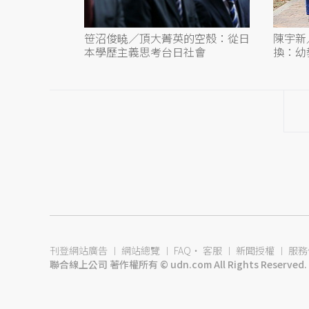
笹沼俊暁／頂大菁英的空殼：從日
陳宇新
本學歷主義思考台日社會
換：幼
刊登網站廣告
︱
網站總覽
︱
FAQ
‧
客服
︱
新聞授權
︱
服務
聯合線上公司 著作權所有 © udn.com All Rights Reserved.