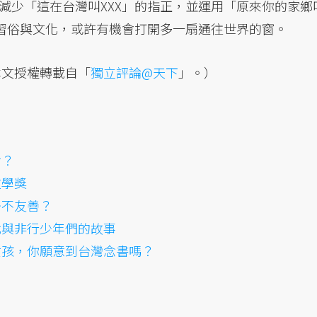
減少「這在台灣叫XXX」的指正，並運用「原來你的家鄉
的習俗與文化，或許有機會打開多一扇通往世界的窗。
本文授權轉載自「
獨立評論@天下
」。）
對？
文學獎
少不友善？
我與非行少年們的故事
女孩，你願意到台灣念書嗎？