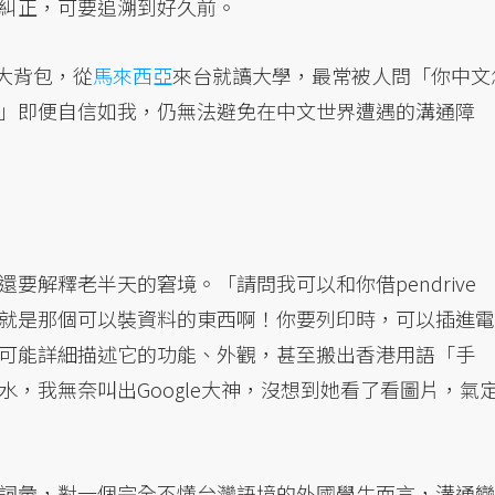
糾正，可要追溯到好久前。
個大背包，從
馬來西亞
來台就讀大學，最常被人問「你中文
」即便自信如我，仍無法避免在中文世界遭遇的溝通障
要解釋老半天的窘境。「請問我可以和你借pendrive
就是那個可以裝資料的東西啊！你要列印時，可以插進電
可能詳細描述它的功能、外觀，甚至搬出香港用語「手
，我無奈叫出Google大神，沒想到她看了看圖片，氣
詞彙，對一個完全不懂台灣語境的外國學生而言，溝通變