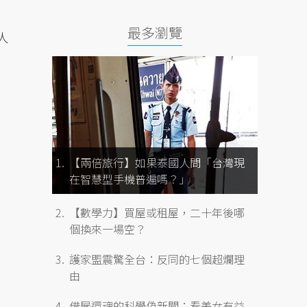
最多瀏覽
人
【兩倍旅行】如果泰國人問「台灣現
在智慧型手機普遍嗎？」
【數學力】買屋或租屋，二十年後哪
個換來一場空？
護家盟震驚全台：反同的七個超爛理
由
借屍還魂的科學偽新聞：看美女有益