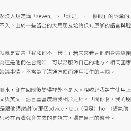
沒人規定講「seven」、「珍奶」、「傻眼」的詞彙的
不入。由於一些留台的大馬朋友始終保有原鄉的語言與腔
就像是宣告「我和你不一樣！」若未來看見他們身旁總圍
為這是他們在台灣唯一可以舒服做自己的地方。相同國家
談論事情，不需為了溝通方便而運用陌生的字眼。
順水，卻在回國後變得裡外不是人。相較起我語言使用上
文與英文，語言豐富度讓我相形見絀。「問你啊，我的朋
他講謝謝for那個advice，tapi（但是）hor（語氣助
思考在台灣究竟失去的是語言，還是自己的聲音。