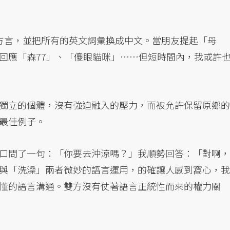
方言，並把所有的英文詞彙換成中文。當朋友提起「母
回應「森77」、「傻眼貓咪」……但短時間內，我或許
獨立的個體，沒有強迫融入的壓力，而被允許保留原鄉的
最佳例子。
口問了一句：「你要去沖涼嗎？」我順勢回答：「對啊，
與「洗澡」兩者微妙的語言運用，的確讓人感到窩心，我
懂的語言溝通。雙方沒有仗著語言正統性而來的權力關