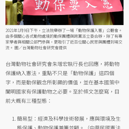
2021年1月9日下午，立法院舉辦了一場「動物保護入憲」公聽會。
由多個關心各式動物處境的動保團體與跨黨派立委合辦，除了有專
家學者與相關公部門參與，更吸引了近百位關心民眾與團體到場交
流。 圖／台灣動物社會研究會提供
台灣動物社會研究會朱增宏執行長也回應，將動物
保護納入憲法，重點不只是「動物保護」這四個
字，而是動保觀念所彰顯的價值，並在基本國策中
闡明國家有保護動物之必要。至於條文怎麼寫，目
前大概有三種型態：
簡易型：經濟及科學技術發展，應與環境及生
態保護、動物保護兼籌並顧。（中華民國憲法