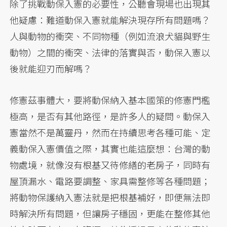
除了挑戰動保入憲的必要性，公聽會現場也出現其
他疑慮：難道動保入憲就能解決現存所有問題嗎？
人與動物的衝突、不同物種（例如流浪犬貓與野生
動物）之間的衝突、法律的落實與否，動保入憲以
後就能迎刃而解嗎？
修憲茲事體大，要將動保納入基本國策的修憲門檻
極高，是否有其他路徑，是許多人的疑問。動保入
憲當然不是萬靈丹，然而在持續思考各種可能、定
義動保入憲價值之際，其實也能這麼想：台灣的動
物處境，就像沒有根基又待修繕的老房子，同時有
屋頂漏水、電路要調整、家具需整修等各種問題；
將動物保護納入憲法就是把根基補好，即便無法即
時解決所有問題，但讓房子穩固，更能在整修其他