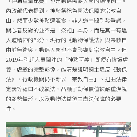
「神豬重量比賽」也是動保需要入憲的絕佳例子。
內政部代表提到，神豬祭祀為憲法保障的宗教自
由，然而少數神豬遭灌食、非人道宰殺引發爭議，
關心者反對的並不是「祭祀」本身，而是其中有違
人道精神的部分，現行的《動物保護法》與宗教自
由並無衝突，動保入憲也不會影響到宗教自由。但
2019年引起大量關注的「神豬阿義」即便有慘遭虐
養、虐殺的完整影像，能清楚證明飼主違反《動保
法》，行政機關仍不斷以「宗教自由」、扭曲法律
定義等藉口不敢執法，凸顯了動保價值被嚴重漠視
的弱勢情形，以及動物法益須由憲法保障的必要
性。