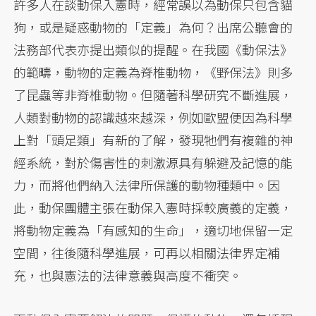
許多人在談動保入憲時，經常誤以為動保只包含貓
狗，或是疑惑動物的「定義」為何？出席公聽會的
法務部代表亦提出類似的提醒。在我國《動保法》
的範疇，動物的定義為脊椎動物，《野保法》則多
了昆蟲等非脊椎動物。但隨著科學研究不斷進展，
人類對動物的認識越來越深，例如歐盟便因為科學
上對「頭足類」有新的了解，發現牠們有複雜的神
經系統，對於傷害性的刺激源具有躲避及記憶的能
力，而將他們納入法律所保護的動物種類中。因
此，動保團體主張在動保入憲時採較廣義的定義，
將動物定義為「有感知的生命」，適切地保留一定
空間，往後隨科學進展，可再以相關法律界定補
充，也與憲法的法律意義與高度不衝突。