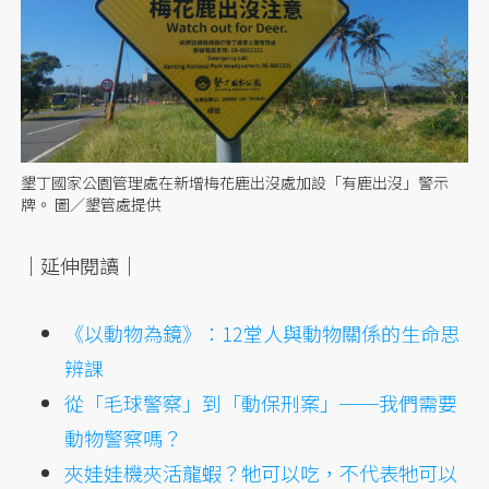
墾丁國家公園管理處在新增梅花鹿出沒處加設「有鹿出沒」警示
牌。 圖／墾管處提供
｜延伸閱讀｜
《以動物為鏡》：12堂人與動物關係的生命思
辨課
從「毛球警察」到「動保刑案」──我們需要
動物警察嗎？
夾娃娃機夾活龍蝦？牠可以吃，不代表牠可以