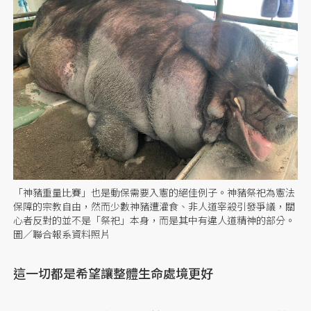
「神豬重量比賽」也是動保需要入憲的絕佳例子。神豬祭祀為憲法
保障的宗教自由，然而少數神豬遭灌食、非人道宰殺引發爭議，關
心者反對的並不是「祭祀」本身，而是其中有違人道精神的部分。
圖／聯合報系資料照片
這一切都是希望讓整體生命處境更好