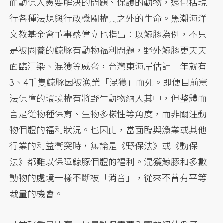
而動保入憲要解決的問題、保護的動物，還包括現
行各種法規與行政機關權責之外的生命。黑潮海洋
文教基金會董事蔡偉立也指出：以鯨豚為例，不只
是被圈養的鯨豚有動物福利問題，野外鯨豚更天天
面臨汙染、混獲等威脅，台灣東海岸估計一年就有
3、4千隻鯨豚因被漁業「混獲」而死。即便目前憲
法保障的環境權有將野生動物納入其中，但整體而
言是從物種保育、生物多樣性等角度，而非關注動
物個體的福利狀況。也因此，當面臨與漁業或其他
行業的利益衝突時，無論是《野保法》或《動保
法》都難以保障鯨豚個體的福利。混獲鯨豚和多數
動物的處境一樣不斷被「消音」，從來不曾有平等
裁量的機會。