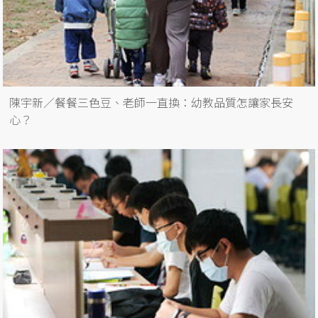
陳宇新／餐餐三色豆、老師一直換：幼教品質怎讓家長安
心？