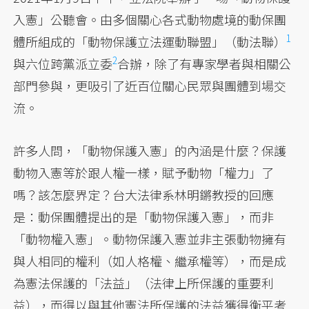
入憲」公聽會。由多個關心各式動物處境的動保團
1
體所組成的「動物保護立法運動聯盟」
（動法聯）
2
與
六位跨黨派立委
合辦，除了有專家學者與相關公
部門參與，更吸引了近百位關心民眾與團體到場交
流。
許多人問，「動物保護入憲」的內涵是什麼？保護
動物入憲等於跟人權一樣，賦予動物「權力」了
嗎？該怎麼界定？台大法律系林明鏘教授的回應
是：動保團體提出的是「動物保護入憲」，而非
「動物權入憲」。動物保護入憲並非主張動物擁有
與人相同的權利（如人格權、繼承權等），而是成
為憲法保護的「法益」（法律上所保護的重要利
益），而得以與其他憲法所保護的法益獲得衡平考