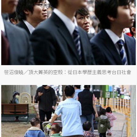
笹沼俊暁／頂大菁英的空殼：從日本學歷主義思考台日社會