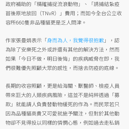
政府補助的「精確捕捉流浪動物」、「誘捕結紮疫
苗後原地放回（TNvR）」費用；而如今全台公立收
容所660隻非品種貓更是乏人問津。
作家張曼娟表示「
身而為人，我覺得很抱歉
」，認
為除了安樂死之外或許還有其他的解決方法，然而
如果「今日不做，明日後悔」的疾病威脅在即，我
們很難優先照顧大眾的感性，而捨去防疫的底線。
長期的收容照顧，更是給海關、獸醫師、檢疫人員
帶來巨大的人類疾病風險，這並不是純粹透過「募
款」就能請人負責替動物緩死的作為。而民眾若只
因為品種貓高貴又可愛就施予關注，但對於其他動
物卻不見得投以同樣的憐憫心態，例如過去走私銷