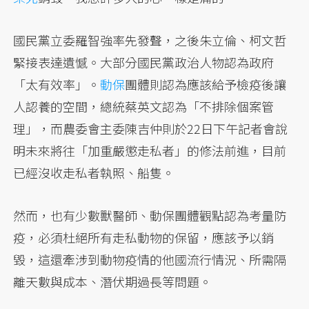
國民黨立委羅智強率先發聲，之後朱立倫、柯文哲
緊接表達遺憾。大部分國民黨政治人物認為政府
「太有效率」。
動保
團體則認為應該給予檢疫後讓
人認養的空間，總統蔡英文認為「不排除個案管
理」，而農委會主委陳吉仲則於22日下午記者會說
明未來將往「加重嚴懲走私者」的修法前進，目前
已經沒收走私者執照、船隻。
然而，也有少數獸醫師、動保團體觀點認為考量防
疫，必須杜絕所有走私動物的保留，應該予以銷
毀，這還牽涉到動物疫情的他國流行情況、所需隔
離天數與成本、潛伏期過長等問題。