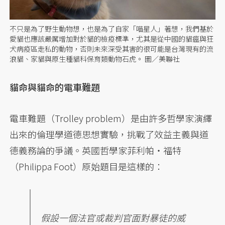
不只是為了野生動物想，也是為了自家「喵星人」著想，我們基於
愛貓也應該嚴厲增加對於貓的檢疫標準，尤其是從中國的貓瘟與狂
犬病疫區走私的動物，否則未來深受其害的很可能是台灣現有的流
浪貓、家貓與原生種貓科保育類動物石虎。 圖／美聯社
貓命與貓命的電車難題
電車難題（Trolley problem）是由許多哲學家演繹
出來的倫理學道德思想實驗，挑戰了效益主義與道
德義務論的爭議。英國哲學家菲利帕・福特
（Philippa Foot）原始題目是這樣的：
假設一個法官或裁判官面對暴徒的威