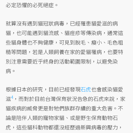
必定恐懼的必死絕症。
就算沒有遇到貓冠狀病毒，已經罹患貓愛滋的病
貓，也可能遇到貓流感、貓痘疹等傳染病，通常這
些貓身體也不夠健康，可見到脫毛、瘦小、毛色粗
糙等問題，若是人類飼養在家的愛貓罹病，也要特
別注意需要近乎終身的活動範圍限制，以避免染
病。
根據日本的研究，
目前已經發現
石虎
也會感染貓愛
4
滋
，而對於目前台灣保育狀況告急的石虎來說，家
貓疾病的威脅更是對牠們族群存續的重大危害。不
論是陪伴人類的寵物家貓、或是野生保育動物石
虎，這些貓科動物都還沒經歷過新興病毒的壓力，