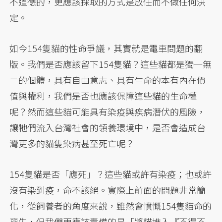
不道德的，更應該採取的方式是放任而不做任何決
定。
如今154隻貓的性命爭議，其實就是電車問題的翻
版。我們是否應該留下154隻貓？這些貓都是獨一無
二的個體，具有自由意志、具有生命的本有內在價
值與權利，我們是否也應該保障這些貓的生命權
呢？然而這些貓可能具有染疫與疾病潛伏的風險，
讓牠們流入台灣社會的領養環境中，是否會造成台
灣更多的貓隻染病甚至死亡呢？
154隻貓是否「應死」？這些貓或許有染疫；也或許
沒有染到疫，命不該絕。實際上前面的問題非常簡
化，從飼養者的角度來說，雖然會憤慨154隻貓命的
喪失，但我們更應該責備的是「將貓推入『不得不