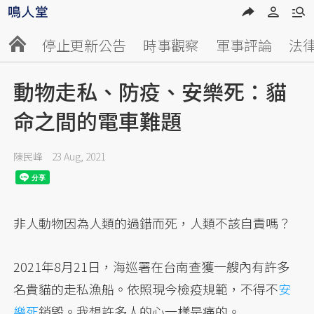
停止更新公告
時事觀察
軍事評論
法
動物走私、防疫、安樂死：貓
命之間的電車難題
陳民峰
23 Aug, 2021
非人動物因為人類的過錯而死，人類不該自責嗎？
2021年8月21日，海巡署在台南查獲一艘內有許多
名貴貓的走私漁船。依照現今檢疫規範，不得不
安
樂死
銷毀。我想許多人的心一樣是痛的。