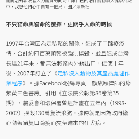
而開始對執法者大力譴責的同時，讓自己的陪伴寵物陷入健康風險
中，我想他們心中自有一把尺。 圖／法新社
不只貓命與貓命的選擇，更關乎人命的時候
1997年台灣因為走私豬的關係，造成了口蹄疫疫
情，合計約四百萬頭豬被強制撲殺，並且造成台灣
長達21年來，都無法將豬肉外銷出口，促使十年
後、2007年訂立了《
走私沒入動物及其產品處理作
業程序
》。據Facebook粉絲專頁「顏紘頤律師的綠
紫黃三色書房」引用《立法院公報第86卷第35
期》，農委會和環保署曾經計畫在五年內（1998-
2002）撲殺130萬隻流浪狗，據傳就是因為政府擔
心隨著豬隻口蹄疫而夾帶進來的狂犬病。