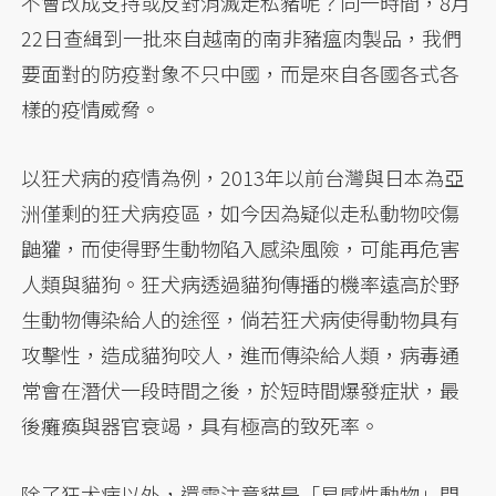
不會改成支持或反對消滅走私豬呢？同一時間，8月
22日查緝到一批來自越南的南非豬瘟肉製品，我們
要面對的防疫對象不只中國，而是來自各國各式各
樣的疫情威脅。
以狂犬病的疫情為例，2013年以前台灣與日本為亞
洲僅剩的狂犬病疫區，如今因為疑似走私動物咬傷
鼬獾，而使得野生動物陷入感染風險，可能再危害
人類與貓狗。狂犬病透過貓狗傳播的機率遠高於野
生動物傳染給人的途徑，倘若狂犬病使得動物具有
攻擊性，造成貓狗咬人，進而傳染給人類，病毒通
常會在潛伏一段時間之後，於短時間爆發症狀，最
後癱瘓與器官衰竭，具有極高的致死率。
除了狂犬病以外，還需注意貓是「易感性動物」問