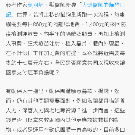
參考作家
莫羽靜
、獸醫師粉專「
大頭醫師的貓狗日
記
」估算，若將走私的貓狗重新跑一次流程，每隻
貓需要每日860元的隔離場地費、1,400元的來回防
疫檢測運輸費、約半年的隔離照顧費，再加上檢測
人事費、狂犬疫苗注射、植入晶片、體內外驅蟲，
在不計假日工作加班費的前提，本案就將近需要每
隻約十七萬元左右，全民是否願意共同以稅收來讓
國家支付這筆負擔呢？
有動保人士指出，動保團體願意募款、捐錢，然
而，仍有其他問題需要面對，例如海關都具備飼養
人力、保管人力與場地等資源？進一步而言，這些
錢是否可以拿來救助國內其他更應該被救援的動
物，或者是運用在動保團體一直高喊的、目前多由