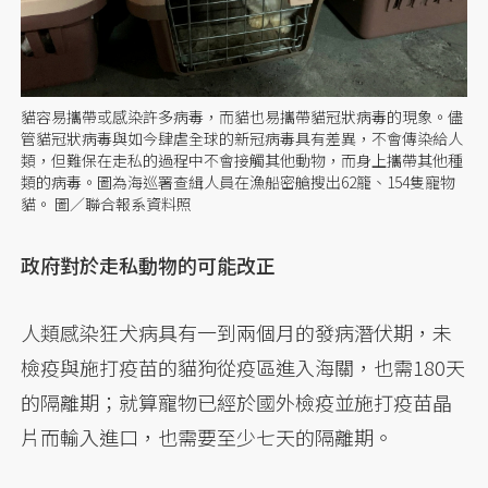
貓容易攜帶或感染許多病毒，而貓也易攜帶貓冠狀病毒的現象。儘
管貓冠狀病毒與如今肆虐全球的新冠病毒具有差異，不會傳染給人
類，但難保在走私的過程中不會接觸其他動物，而身上攜帶其他種
類的病毒。圖為海巡署查緝人員在漁船密艙搜出62籠、154隻寵物
貓。 圖／聯合報系資料照
政府對於走私動物的可能改正
人類感染狂犬病具有一到兩個月的發病潛伏期，未
檢疫與施打疫苗的貓狗從疫區進入海關，也需180天
的隔離期；就算寵物已經於國外檢疫並施打疫苗晶
片而輸入進口，也需要至少七天的隔離期。