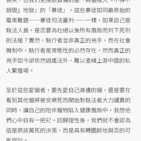
銷毀』地獄」的「暴徒」。這些暴徒如同最原始的
電車難題——暴徒司法審判——一樣，如果自己是
執法人員，是否要為杜絕以後所有風險而判下死刑
的法槌？實然，執行者並非真正的兇手，而在社會
機制中，執行者是常態性的必然存在，然而真正的
兇手如今卻依然逍遙法外，難以查緝上游中國的私
人繁殖場。
至於這些愛貓者，要先愛自己身邊的貓，還是要在
看到其他貓將被安樂死而開始對執法者大力譴責的
同時，讓自己的陪伴寵物陷入健康風險中，我想他
們心中自有一把尺。回歸理性後，我們就不會認為
這是罪該萬死的決策，而是具有轉圜餘地與否的可
能探討。