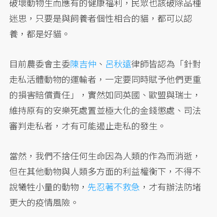
破壞動物生而應有的健康福利，民眾也該破除品種
迷思，只要是與飼養者個性相合的貓，都可以認
養，都是好貓。
目前農委會主委
陳吉仲
、
呂秋遠
律師皆認為「針對
走私活體動物的運輸者，一定要同時賦予他們更重
的損害賠償責任」，實然如同英國、歐盟與瑞士，
維持原有的安樂死處置並極大化的金錢懲處、司法
審判走私者，才有可能遏止走私的發生。
當然，我們不捨任何生命因為人類的作為而消逝，
但在其他動物與人類多方面的利益權衡下，不得不
說犧牲小量的動物，
先忍著不救急
，才有辦法防堵
更大的疫情風險。