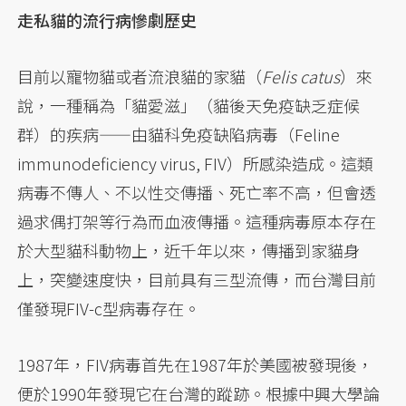
走私貓的流行病慘劇歷史
目前以寵物貓或者流浪貓的家貓（
Felis catus
）來
說，一種稱為「貓愛滋」（貓後天免疫缺乏症候
群）的疾病——由貓科免疫缺陷病毒（Feline
immunodeficiency virus, FIV）所感染造成。這類
病毒不傳人、不以性交傳播、死亡率不高，但會透
過求偶打架等行為而血液傳播。這種病毒原本存在
於大型貓科動物上，近千年以來，傳播到家貓身
上，突變速度快，目前具有三型流傳，而台灣目前
僅發現FIV-c型病毒存在。
1987年，FIV病毒首先在1987年於美國被發現後，
便於1990年發現它在台灣的蹤跡。根據
中興大學論