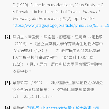
E. (1999). Feline Immunodeficiency Virus Subtype C
is Prevalent in Northern Part of Taiwan.
Journal of
Veterinary Medical Science
,
61
(2), pp. 197-199.
https://www.jstage.jst.go.jp/article/jvms/61/2/61_2_19
陳貞志、章愛梅、陳逸芸、廖慈惠、江明熹、柯建邦
（2018）。《國立屏東科大學保育類野生動物收容中
心疾病監測（1/3）》。（行政院農業委員會林務局
107年度科技計畫研究報告，107農科-10.8.1-務-
e2(2)）。頁5。屏東：屏東科技大學保育類野生動物
收容中心。
嚴慧玲等（1999）。〈動物園野生貓科動物之似貓免
疫不全病毒感染情形〉，《中華民國獸醫學會雜
誌》，25(2): 113-118。
請參考〈
泛科學 / bigcatzan大貓讚。當大貓遇上病