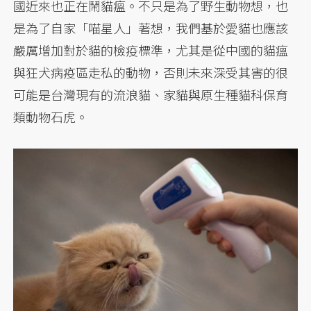
國近來也正在鬧貓瘟。不只是為了野生動物想，也
是為了自家「喵星人」著想，我們基於愛貓也應該
嚴厲增加對於貓的檢疫標準，尤其是從中國的貓瘟
與狂犬病疫區走私的動物，否則未來深受其害的很
可能是台灣現有的流浪貓、家貓與原生種貓科保育
類動物石虎。