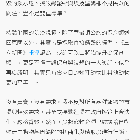
毀的淡水龜、撲殺綠鬣蜥與埃及聖䴉卻不見民眾的
關注，豈不是雙重標準？
檢驗他國的防疫規範，除了華盛頓公約的保育類送
回原國以外，其實皆是採取直接銷毀的標準。《三
立新聞》
報導
認為「或許可改由將貓提升為保育
類」，更是不懂生態保育與法規的一大笑話，似乎
再度證明「其實只有食肉目的幾種動物比其他動物
更加平等」。
沒有買賣，沒有需求。我不反對所有品種寵物的市
場與特殊需求，甚至支持繁殖場在政府控管上合法
化、嚴格督察，然而，少數寵物育種已經讓陪伴動
物走向動物基因缺陷的扭曲化與畸形以進行行銷，