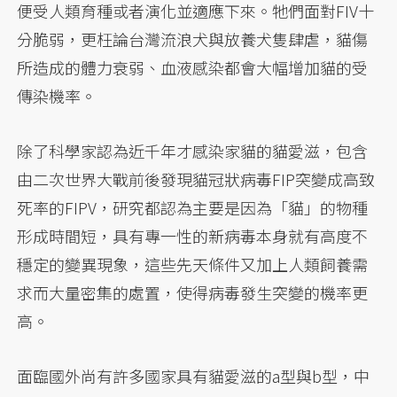
便受人類育種或者演化並適應下來。牠們面對FIV十
分脆弱，更枉論台灣流浪犬與放養犬隻肆虐，貓傷
所造成的體力衰弱、血液感染都會大幅增加貓的受
傳染機率。
除了科學家認為近千年才感染家貓的貓愛滋，包含
由二次世界大戰前後發現貓冠狀病毒FIP突變成高致
死率的FIPV，研究都認為主要是因為「貓」的物種
形成時間短，具有專一性的新病毒本身就有高度不
穩定的變異現象，這些先天條件又加上人類飼養需
求而大量密集的處置，使得病毒發生突變的機率更
高。
面臨國外尚有許多國家具有貓愛滋的a型與b型，中