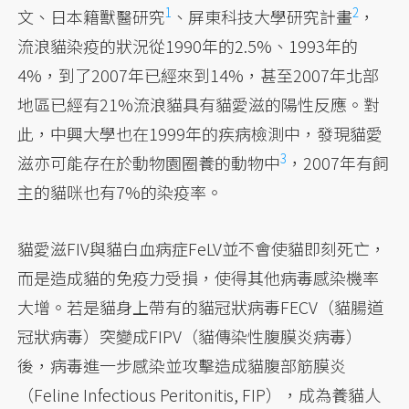
1
2
文、日本籍獸醫研究
、
屏東科技大學研究計畫
，
流浪貓染疫的狀況從1990年的2.5%、1993年的
4%，到了2007年已經來到14%，甚至2007年北部
地區已經有21%流浪貓具有貓愛滋的陽性反應。對
此，中興大學也在1999年的疾病檢測中，
發現貓愛
3
滋亦可能存在於動物園圈養的動物中
，2007年有飼
主的貓咪也有7%的染疫率。
貓愛滋FIV與貓白血病症FeLV並不會使貓即刻死亡，
而是造成貓的免疫力受損，使得其他病毒感染機率
大增。若是貓身上帶有的貓冠狀病毒FECV（貓腸道
冠狀病毒）突變成FIPV（貓傳染性腹膜炎病毒）
後，病毒進一步感染並攻擊造成貓腹部筋膜炎
（Feline Infectious Peritonitis, FIP），成為養貓人