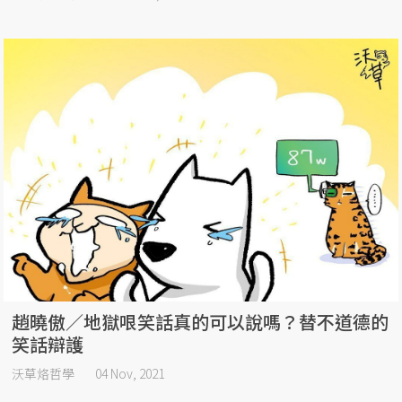
趙曉傲／地獄哏笑話真的可以說嗎？替不道德的
笑話辯護
沃草烙哲學
04 Nov, 2021