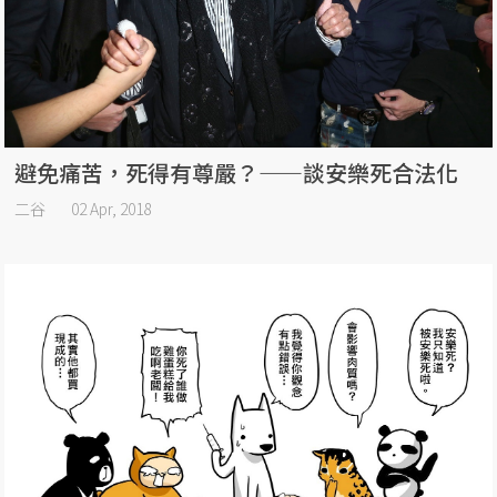
避免痛苦，死得有尊嚴？——談安樂死合法化
二谷
02 Apr, 2018