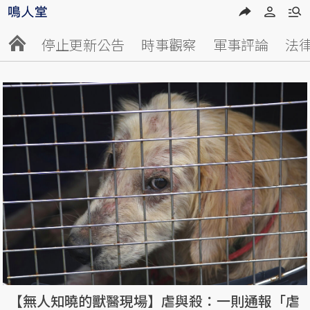
停止更新公告
時事觀察
軍事評論
法
【無人知曉的獸醫現場】虐與殺：一則通報「虐