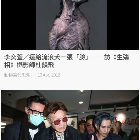
李奕萱／還給流浪犬一張「臉」——訪《生殤
相》攝影師杜韻飛
動物當代思潮
10 Apr, 2018