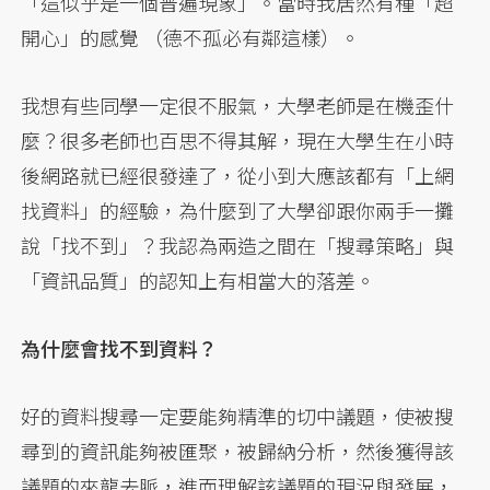
「這似乎是一個普遍現象」。當時我居然有種「超
開心」的感覺 （德不孤必有鄰這樣）。
我想有些同學一定很不服氣，大學老師是在機歪什
麼？很多老師也百思不得其解，現在大學生在小時
後網路就已經很發達了，從小到大應該都有「上網
找資料」的經驗，為什麼到了大學卻跟你兩手一攤
說「找不到」？我認為兩造之間在「搜尋策略」與
「資訊品質」的認知上有相當大的落差。
為什麼會找不到資料？
好的資料搜尋一定要能夠精準的切中議題，使被搜
尋到的資訊能夠被匯聚，被歸納分析，然後獲得該
議題的來龍去脈，進而理解該議題的現況與發展，