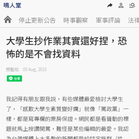
停止更新公告
時事觀察
軍事評論
法
大學生抄作業其實還好捏，恐
怖的是不會找資料
顏聖紘
05 Aug, 2015
我記得有朋友跟我說，有些媒體最愛檢討大學生
了，「感歎大學生素質變好爛」就像「罵政黨」一
樣，都是寫專欄的票房保證。網民都是看聳動的標
題就馬上按讚開罵，難怪是某些編輯的最愛。我認
為台灣媒體上大多數的新聞都愛給特定族群（性