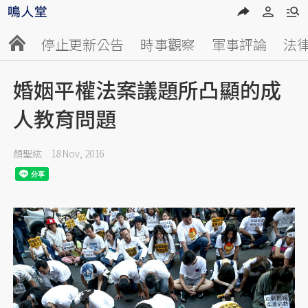
停止更新公告
時事觀察
軍事評論
法
婚姻平權法案議題所凸顯的成
人教育問題
顏聖紘
18 Nov, 2016