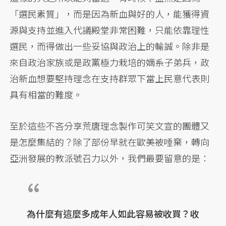
「選民素質」，而是因為新血與好的人，能獲得資
源與支持並進入代議殿堂非常困難，只能依靠理性
選民，而得做出一些妥協與政治上的輸誠。除非是
來自政治家族或是政黨極力栽培的嫡系子弟兵，政
治新血想要堅持理念在支持群眾下當上民意代表則
具有相當的難度。
至於這些不吝分享荒唐理念製作可笑文宣的團體又
是怎麼集結的？除了部份早就在歐美被唾棄，轉向
亞洲發展的教派號召力以外，我們最要留意的是：
為什麼有這麼多成年人如此容易被收買？收