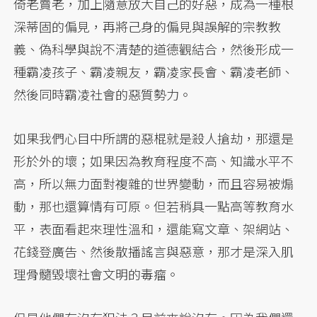
倚老賣老，加上隨意放大自己的好惡，成為一種根
深蒂固的偏見，再將己身的偏見與誤解的宗教教
義、偽科學與說不清楚的道德觀結合，然後形成一
種霸凌孩子、霸凌親友，霸凌家長會、霸凌老師、
然後同時霸凌社會的惡質勢力。
如果我們心目中所謂的惡棍就是殺人搶劫，那還是
形於外的壞；如果因為教育程度不高、知識水平不
高，所以無力面對複雜的世界變動，而且容易被煽
動，那也還算情有可原。但若稍具一點高等教育水
平，表面看起來理性溫和，還能寫文章、架網站、
花錢登廣告、然後散播謠言與惡意，那才是深入肌
理骨髓毀壞社會文明的毒瘤。