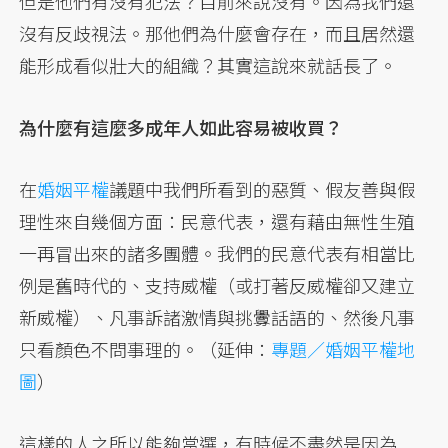
但是他們有沒有犯法？目前來說沒有。因為我們還
沒有反歧視法。那他們為什麼會存在，而且居然還
能形成看似壯大的組織？其實這說來就話長了。
為什麼有這麼多成年人如此容易被收買？
在
婚姻平權
議題中我們所看到的惡質、假友善與假
理性來自幾個方面：民意代表，還有藉由無性生殖
一再冒出來的諸多團體。我們的民意代表有相當比
例是舊時代的、支持威權（或打著反威權卻又建立
新威權）、凡事訴諸激情與挑釁話語的、然後凡事
只看顏色不問事理的。（延伸：
專題／婚姻平權地
圖
）
這樣的人之所以能夠當選，有時候不盡然是因為