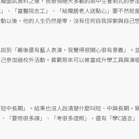
模擬面試資料之後，我發現絕大多數的高中生會制式的參
灘」、「當醫院志工」、「給獨居老人送點心」要不然就
活動以後，他的人生仍然是零，沒有任何自我探索與自己
後說到「最後還有藝人表演，我覺得很開心很有意義」。
自己參加過校外活動。貧窮原來可以被當成升學工具與演
「短中長期」。結果也沒人說清楚什麼叫短、中與長期。
、「要修很多課」、「考很多證照」，還有「學C語言」