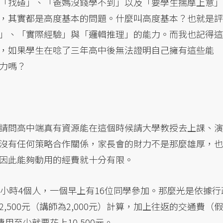
「找碴」、「爸媽沒錢學不到」以及「要學生揣摩上意」
，其實都是高度基本的問題。什麼叫高度基本？也就是評
」、「實際經驗」與「邏輯推理」的能力。而我也記得這
，如果學生在唸了三年高中後無法證明自己擁有這些能
力嗎？
請問高中端真有資源能在這個時候請大學教授去上課、演
沒有任何策略合作關係，家長會的財力不是那麼雄厚，也
因此能夠動用的經費就十分有限。
小時4個人，一個早上有16位同學參加。那麼光是依據行
500元（講師為2,000元）計算，加上往返的交通費（假
用至少就要花上10,500元。