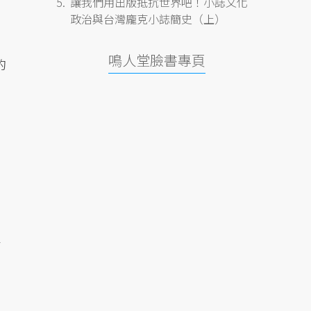
讓我們用出版抵抗世界吧！小誌文化
政治與台灣龐克小誌簡史（上）
鳴人堂臉書專頁
的
學