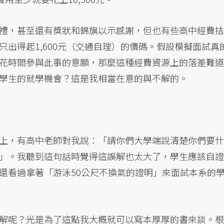
禮，甚至還有獎狀和錦旗以示感謝，但也有些高中經費拮
出得起1,600元（交通自理）的價碼。假設模擬面試真
花時間參與此事的意願，那麼這種經費資源上的落差難道
學生的就學機會？這是我相當在意的與不解的。
上，有高中老師對我說：「請你們大學端說清楚你們要什
」。我聽到這句話時覺得這誤解也太大了，學生應該自證
還看過拿著「游泳50公尺不換氣的證明」來面試本系的
解呢？光是為了這點我大概就可以寫本厚厚的書來談。根