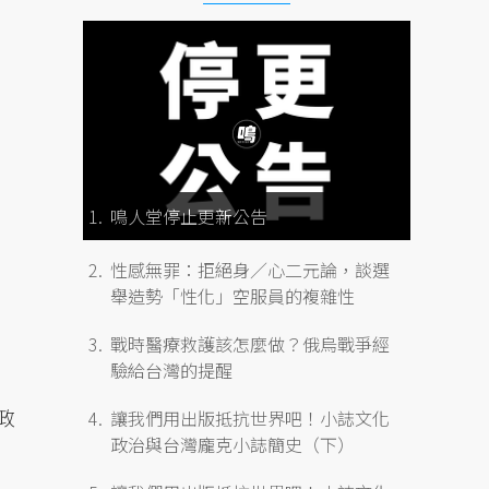
鳴人堂停止更新公告
性感無罪：拒絕身／心二元論，談選
舉造勢「性化」空服員的複雜性
戰時醫療救護該怎麼做？俄烏戰爭經
驗給台灣的提醒
政
讓我們用出版抵抗世界吧！小誌文化
政治與台灣龐克小誌簡史（下）