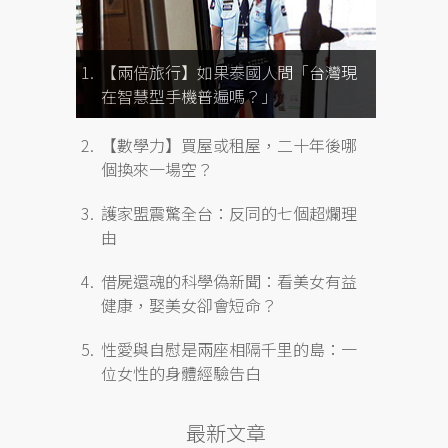
【兩倍旅行】如果泰國人問「台灣現
在智慧型手機普遍嗎？」
【數學力】買屋或租屋，二十年後哪
個換來一場空？
護家盟震驚全台：反同的七個超爛理
由
借屍還魂的科學偽新聞：看美女有益
健康，娶美女卻會短命？
性愛與自慰是兩座相隔千里的島：一
位女性的身體經驗告白
最新文章