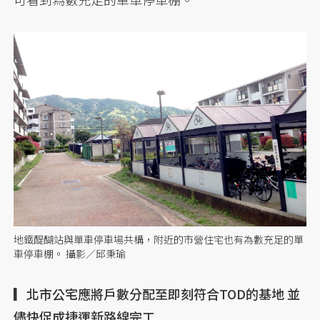
地鐵醍醐站與單車停車場共構，附近的市營住宅也有為數充足的單
車停車棚。 攝影／邱秉瑜
▎北市公宅應將戶數分配至即刻符合TOD的基地 並
儘快促成捷運新路線完工