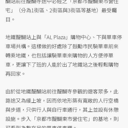
醐站前往醍醐寺途中必經之「京都市醍醐東市營住
宅」（分為1街區、2街區與3街區等基地）最受矚
目。
地鐵醍醐站上與「AL Plaza」購物中心、下與單車停
車場共構。這樣做的好處除了鼓勵市民騎單車前來
轉乘地鐵，也包括讓騎單車來購物的人方便停單
車，更讓下了班的人能於出了地鐵站之後輕鬆購物
再回家。
由於從地鐵醍醐站前往醍醐寺參觀的遊客眾多，此
路途又為緩上坡，因而依地形築有寬敞的人行空橋
與步道，只供行人與自行車通行，其上並設有休憩
設施。步入「京都市醍醐東市營住宅」的基地，則
可看到為數充足的單車停車棚。