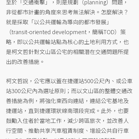
至於「交通衝擊」，則是規劃（planning）問題，
非從都市計畫的角度來思考無法解決。怎麼解決？
就是採取「以公共運輸為導向的都市發展」
（transit-oriented development，簡稱TOD）策
略，即以公共運輸站點為核心的土地利用方式，也
是柯文哲針對文山區公宅的相關潛在交通問題所提
出的改善措施。
柯文哲說，公宅應以蓋在捷運站500公尺內、或公車
站300公尺內為選址原則；而以文山區的整體交通改
善措施為例，將強化東西向連結，連結公宅基地及
捷運站，直到捷運環狀線南環段完成。此外，也要
鼓勵入住者於當地工作，減少跨區旅次，並改善人
行空間、推動共享汽車租賃制度、增設公共自行車