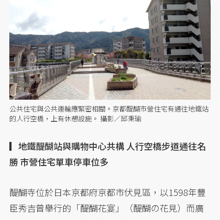
公共住宅與公共運輸應緊密相關。京都醍醐市營住宅有通往地鐵站
的人行空橋，上有休憩設施。 攝影／邱秉瑜
▎地鐵醍醐站與購物中心共構 人行空橋步道通往名
勝 市營住宅單車停車位多
醍醐寺位於日本京都府京都市伏見區，以1598年豐
臣秀吉曾舉行的「醍醐花宴」（醍醐の花見）而廣