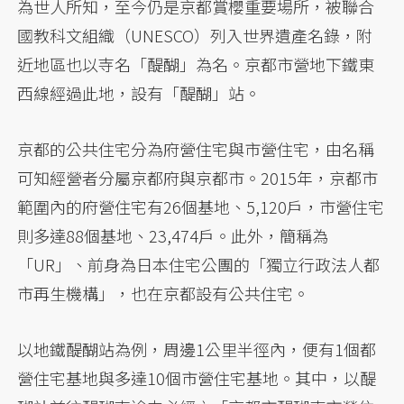
為世人所知，至今仍是京都賞櫻重要場所，被聯合
國教科文組織（UNESCO）列入世界遺產名錄，附
近地區也以寺名「醍醐」為名。京都市營地下鐵東
西線經過此地，設有「醍醐」站。
京都的公共住宅分為府營住宅與市營住宅，由名稱
可知經營者分屬京都府與京都市。2015年，京都市
範圍內的府營住宅有26個基地、5,120戶，市營住宅
則多達88個基地、23,474戶。此外，簡稱為
「UR」、前身為日本住宅公團的「獨立行政法人都
市再生機構」，也在京都設有公共住宅。
以地鐵醍醐站為例，周邊1公里半徑內，便有1個都
營住宅基地與多達10個市營住宅基地。其中，以醍