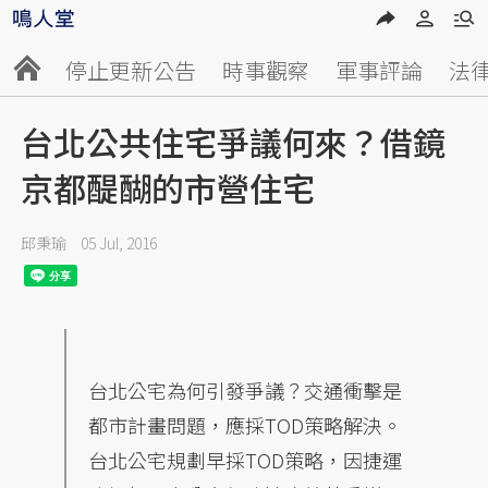
停止更新公告
時事觀察
軍事評論
法
台北公共住宅爭議何來？借鏡
京都醍醐的市營住宅
邱秉瑜
05 Jul, 2016
台北公宅為何引發爭議？交通衝擊是
都市計畫問題，應採TOD策略解決。
台北公宅規劃早採TOD策略，因捷運