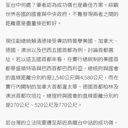
至台中何處？筆者認為成功嶺也是最佳方案。綜觀
世界各國的國會與中央政府，不難發現兩者之間的
距離還是盡量接近較好。
現任副總統賴清德接受專訪時曾舉美國、加拿大、
德國、澳洲以及巴西五國首都為例，討論首都選
址。若以這五國首都來看，在實行總統制的美國首
都華盛頓特區與巴西首都巴西利亞，總統府與國會
的直線距離分別約是2,540公尺與4,580公尺，而在
實行內閣制的加拿大首都渥太華、德國首都柏林及
澳洲首都坎培拉，總理府與國會的直線距離分別約
是270公尺、520公尺及770公尺。
若台灣的立法院要遷至鄰近高鐵台中站的成功嶺，