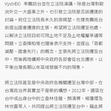
Vystrčil）率團訪台並在立法院演講，除是台灣對歐
洲外交一大盛事之外，也引發立法院是否該遷建的
討論。就任立法院長未久的游錫堃，在捷克團抵台
前提出國會遷建的主張，希望將立法院遷至他處，
以解決立法院目前可用土地不足及土地權屬爭議等
問題。立委陳柏惟也隨後表示支持，並提出「首都
減壓、國會先行」的概念，主張先將立法院遷至台
中，而後再陸續將中央政府各部會從台北遷來，以
平衡台灣長期以來區域發展不均的現象。
將立法院甚至是中央政府各機關遷至台灣中部，在
台灣政治界其實並不是新的構想。2012年，選區在
台中或出身台中的立委林佳龍、顏清標、楊瓊瓔及
林世嘉等人，共同提出將立法院遷至台中，藉此將