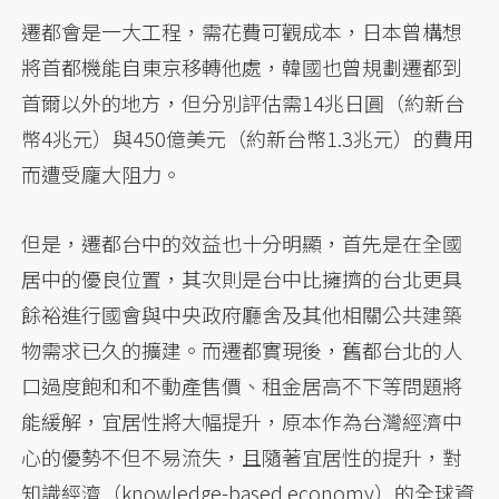
遷都會是一大工程，需花費可觀成本，日本曾構想
將首都機能自東京移轉他處，韓國也曾規劃遷都到
首爾以外的地方，但分別評估需14兆日圓（約新台
幣4兆元）與450億美元（約新台幣1.3兆元）的費用
而遭受龐大阻力。
但是，遷都台中的效益也十分明顯，首先是在全國
居中的優良位置，其次則是台中比擁擠的台北更具
餘裕進行國會與中央政府廳舍及其他相關公共建築
物需求已久的擴建。而遷都實現後，舊都台北的人
口過度飽和和不動產售價、租金居高不下等問題將
能緩解，宜居性將大幅提升，原本作為台灣經濟中
心的優勢不但不易流失，且隨著宜居性的提升，對
知識經濟（knowledge-based economy）的全球資