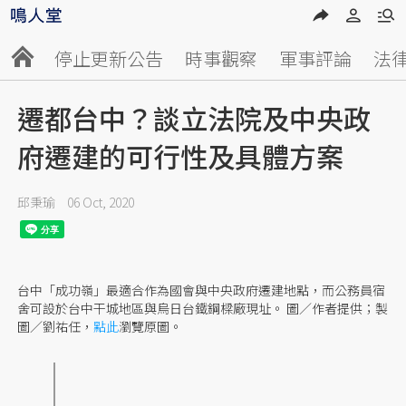
停止更新公告
時事觀察
軍事評論
法
遷都台中？談立法院及中央政
府遷建的可行性及具體方案
邱秉瑜
06 Oct, 2020
台中「成功嶺」最適合作為國會與中央政府遷建地點，而公務員宿
舍可設於台中干城地區與烏日台鐵鋼樑廠現址。 圖／作者提供；製
圖／劉祐任，
點此
瀏覽原圖。