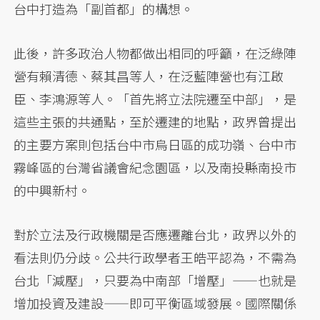
台中打造為「副首都」的構想。
此後，許多政治人物都做出相同的呼籲，在泛綠陣
營有賴清德、蔡其昌等人，在泛藍陣營也有江啟
臣、李鴻源等人。「首先將立法院遷至中部」，是
這些主張的共通點，至於遷建的地點，政界曾提出
的主要方案則包括台中市烏日區的成功嶺、台中市
霧峰區的台灣省議會紀念園區，以及南投縣南投市
的中興新村。
對於立法及行政機關是否應遷離台北，政界以外的
看法則仍分歧。公共行政學者王皓平認為，不需為
台北「減壓」，只要為中南部「增壓」——也就是
增加投資及建設——即可平衡區域發展。國際關係