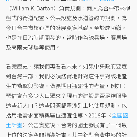
（William K. Barton）負責規劃，兩人為台中帶來棋
盤式的街道配置、公共設施及水道管線的規劃，為
今日台中市核心區的發展奠定基礎。至於成功嶺，
也是在日治時期開發的，當時作為練兵場、賽馬場
及高爾夫球場等使用。
看完歷史，讓我們再看看未來。如果中央政府要遷
到台灣中部，我們必須務實地針對這件事對該地產
生的衝擊與影響，做長期且通盤性的考量，例如：
預估會有多少人口遷來？現有的建設是否足夠服務
這些新人口？這些問題都牽涉到土地使用規劃，包
括用地需求面積與區位適宜性等。2018年〈
全國國
土計畫
〉公告實施後，台灣的國土發展有了一個最
上位的法定空間指導計畫，其中針對台灣中部的計