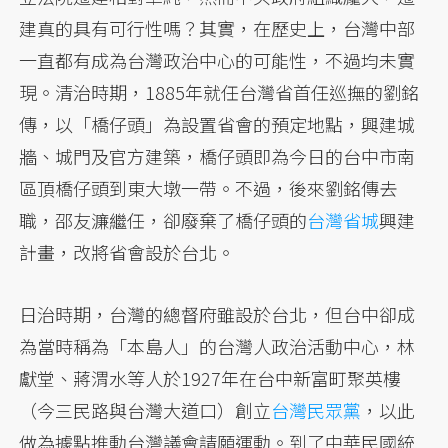
建真的具有可行性嗎？其實，在歷史上，台灣中部
一直都有成為台灣政治中心的可能性，不過均未實
現。清治時期，1885年就任台灣省首任巡撫的劉銘
傳，以「橋仔頭」為設置省會的預定地點，興建城
牆、城門及官方建築，橋仔頭即為今日的台中市南
區頂橋仔頭到東大墩一帶。不過，後來劉銘傳去
職，邵友濂繼任，卻廢棄了橋仔頭的
台灣省城
興建
計畫，改將省會設於台北。
日治時期，台灣的總督府雖設於台北，但台中卻成
為當時稱為「本島人」的台灣人政治活動中心，林
獻堂、蔣渭水等人於1927年在台中新富町聚英樓
（今三民路與台灣大道口）創立
台灣民眾黨
，以此
做為據點推動台灣議會請願運動。到了中華民國統