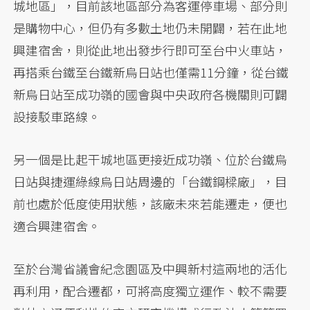
城地區」，目前該地區部分為客運停車場、部分則
是購物中心，但仍有多數土地仍未開闢，若在此地
興建宿舍，則從此地出發步行即可至台中火車站，
再搭乘台鐵至台鐵新烏日站也僅需11分鐘，從台鐵
新烏日站至成功嶺的國會與中央政府各機關則可闢
設接駁車路線。
另一個是比起干城地區更接近成功嶺、位於台鐵烏
日站與捷運綠線烏日站周邊的「台鐵鋼樑廠」，目
前也處於低度使用狀態，該廠未來若能遷走，便也
適合興建宿舍。
至於台灣省議會紀念園區及中興新村這兩地的活化
再利用，配合遷都，可將高度獨立運作、較不需要