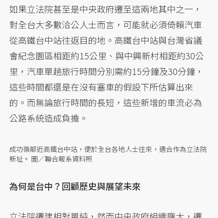
如果立法院甚至是中央政府遷至這兩地其中之一，
對全台大多數洽公人士而言，可能就必須倚賴汽車
從高鐵台中站往返目的地。高鐵台中站與台灣省議
會紀念園區相距約15公里、與中興新村相距約30公
里，汽車單趟旅行時間分別需約15分鐘及30分鐘，
這些時間都還是在沒有塞車的假設下所估算出來
的。而無論旅行時間的長短，這些新增的車流必為
公路系統造成負擔。
成功嶺鄰近高鐵台中站，便於全台各地人士往來，適合作為立法院
新址。 圖／聯合報系資料照
為何是台中？回顧歷史與展望未來
立法院遷建相對單純，然而中央政府組織龐大，遷