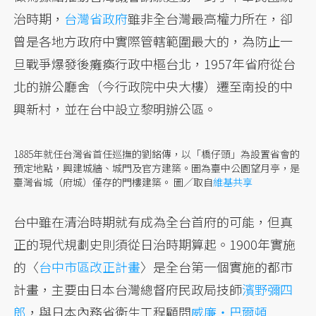
治時期，
台灣省政府
雖非全台灣最高權力所在，卻
曾是各地方政府中實際管轄範圍最大的，為防止一
旦戰爭爆發後癱瘓行政中樞台北，1957年省府從台
北的辦公廳舍（今行政院中央大樓）遷至南投的中
興新村，並在台中設立黎明辦公區。
1885年就任台灣省首任巡撫的劉銘傳，以「橋仔頭」為設置省會的
預定地點，興建城牆、城門及官方建築。圖為臺中公園望月亭，是
臺灣省城（府城）僅存的門樓建築。
圖／取自
維基共享
台中雖在清治時期就有成為全台首府的可能，但真
正的現代規劃史則須從日治時期算起。1900年實施
的〈
台中市區改正計畫
〉是全台第一個實施的都市
計畫，主要由日本台灣總督府民政局技師
濱野彌四
郎
，與日本內務省衛生工程顧問
威廉・巴爾頓