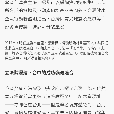
學者包淳亮主張，遷都可以緩解資源過度集中北部
所造成的擁擠及不動產價格高昂等問題。台灣健康
空氣行動聯盟則指出，台灣因常受地震及颱風等自
然災害侵襲，遷都可分散風險。
2012年，時任立委林佳龍、顏清標、楊瓊瓔及林世嘉等人，共同提
出將立法院遷至台中，藉此將台中打造為「副首都」的構想。此
後，許多台灣政治人物呼籲將立法院甚至是中央政府各機關從台北
遷至台中。 圖／聯合報系資料照
立法院遷建，台中的成功嶺最適合
筆者贊成立法院及中央政府均遷至台灣中部。雖然
本專欄從前曾主張立法院應遷至中正紀念堂現址
——亦即留在台北——但是筆者現亦體認到，台北
過度擁擠及房價過高，其主要原因極可能是百餘年