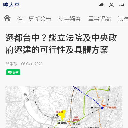
停止更新公告
時事觀察
軍事評論
法
遷都台中？談立法院及中央政
府遷建的可行性及具體方案
邱秉瑜
06 Oct, 2020