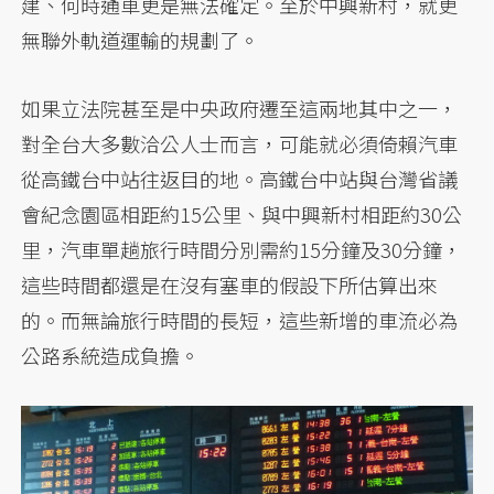
建、何時通車更是無法確定。至於中興新村，就更
無聯外軌道運輸的規劃了。
如果立法院甚至是中央政府遷至這兩地其中之一，
對全台大多數洽公人士而言，可能就必須倚賴汽車
從高鐵台中站往返目的地。高鐵台中站與台灣省議
會紀念園區相距約15公里、與中興新村相距約30公
里，汽車單趟旅行時間分別需約15分鐘及30分鐘，
這些時間都還是在沒有塞車的假設下所估算出來
的。而無論旅行時間的長短，這些新增的車流必為
公路系統造成負擔。