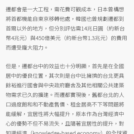
遷都會是一大工程，需花費可觀成本，日本曾構想
將首都機能自東京移轉他處，韓國也曾規劃遷都到
首爾以外的地方，但分別評估需14兆日圓（約新台
幣4兆元）與450億美元（約新台幣1.3兆元）的費用
而遭受龐大阻力。
但是，遷都台中的效益也十分明顯，首先是在全國
居中的優良位置，其次則是台中比擁擠的台北更具
餘裕進行國會與中央政府廳舍及其他相關公共建築
物需求已久的擴建。而遷都實現後，舊都台北的人
口過度飽和和不動產售價、租金居高不下等問題將
能緩解，宜居性將大幅提升，原本作為台灣經濟中
心的優勢不但不易流失，且隨著宜居性的提升，對
知識經濟（knowledge-based economy）的全球資