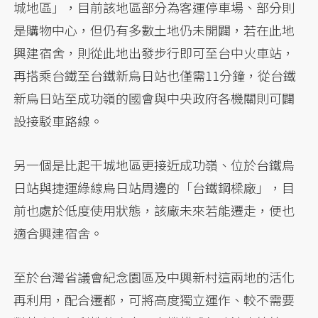
城地區」，目前該地區部分為客運停車場、部分則
是購物中心，但仍有多數土地仍未開闢，若在此地
興建宿舍，則從此地出發步行即可至台中火車站，
再搭乘台鐵至台鐵新烏日站也僅需11分鐘，從台鐵
新烏日站至成功嶺的國會與中央政府各機關則可闢
設接駁車路線。
另一個是比起干城地區更接近成功嶺、位於台鐵烏
日站與捷運綠線烏日站周邊的「台鐵鋼樑廠」，目
前也處於低度使用狀態，該廠未來若能遷走，便也
適合興建宿舍。
至於台灣省議會紀念園區及中興新村這兩地的活化
再利用，配合遷都，可將高度獨立運作、較不需要