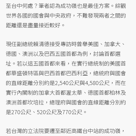
至台中何處？筆者認為成功嶺也是最佳方案。綜觀
世界各國的國會與中央政府，不難發現兩者之間的
距離還是盡量接近較好。
現任副總統賴清德接受專訪時曾舉美國、加拿大、
德國、澳洲以及巴西五國首都為例，討論首都選
址。若以這五國首都來看，在實行總統制的美國首
都華盛頓特區與巴西首都巴西利亞，總統府與國會
的直線距離分別約是2,540公尺與4,580公尺，而在
實行內閣制的加拿大首都渥太華、德國首都柏林及
澳洲首都坎培拉，總理府與國會的直線距離分別約
是270公尺、520公尺及770公尺。
若台灣的立法院要遷至鄰近高鐵台中站的成功嶺，