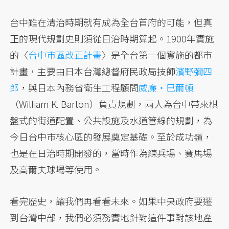
台中雖在清治時期就有成為全台首府的可能，但真
正的現代規劃史則須從日治時期算起。1900年實施
的〈
台中市區改正計畫
〉是全台第一個實施的都市
計畫，主要由日本台灣總督府民政局技師
濱野彌四
郎
，與日本內務省衛生工程顧問
威廉・巴爾頓
（William K. Barton）負責規劃，兩人為台中帶來棋
盤式的街道配置、公共設施及水道管線的規劃，為
今日台中市核心區的發展奠定基礎。至於成功嶺，
也是在日治時期開發的，當時作為練兵場、賽馬場
及高爾夫球場等使用。
看完歷史，讓我們再看看未來。如果中央政府要遷
到台灣中部，我們必須務實地針對這件事對該地產