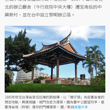
北的辦公廳舍（今行政院中央大樓）遷至南投的中
興新村，並在台中設立黎明辦公區。
1885年就任台灣省首任巡撫的劉銘傳，以「橋仔頭」為設置省會的
預定地點，興建城牆、城門及官方建築。圖為臺中公園望月亭，是
臺灣省城（府城）僅存的門樓建築。
圖／取自
維基共享