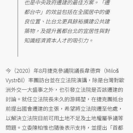
也是中央政府遷建的最佳方案。「遷
都台中」的效益包括在全國居中的優
良位置、比台北更具餘裕擴建公共建
築物，及提升舊都台北的宜居性與對
知識經濟資本人才的吸引力。
今（2020）年8月捷克參議院議長韋德齊（Miloš
Vystrčil）率團訪台並在立法院演講，除是台灣對歐
洲外交一大盛事之外，也引發立法院是否該遷建的
討論。就任立法院長未久的游錫堃，在捷克團抵台
前提出國會遷建的主張，希望將立法院遷至他處，
以解決立法院目前可用土地不足及土地權屬爭議等
問題。立委陳柏惟也隨後表示支持，並提出「首都