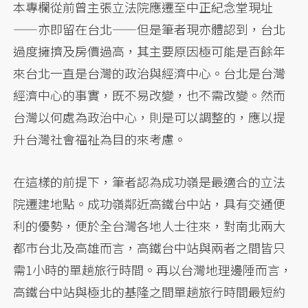
本專欄從前曾主張立法院應遷至中正紀念堂現址
——亦即留在台北——但是筆者現亦體認到，台北
過度擁擠及房價過高，其主要原因極可能是百餘年
來台北一直是台灣的政治與經濟中心。台北是台灣
經濟中心的事實，既不易改變，也不需改變。然而
台灣以何處為政治中心，則是可以調整的，應以提
升台灣社會福祉為目的來考慮。
在這樣的前提下，筆者認為成功嶺是最適合的立法
院遷建地點。成功嶺鄰近高鐵台中站，具有交通便
利的優勢，便於全台灣各地人士往來，對南北兩大
都市台北及高雄而言，高鐵台中站與兩者之間皆只
需1小時的單趟旅行時間。再以台灣地理邊陲而言，
高鐵台中站與極北的基隆之間單趟旅行時間最短約