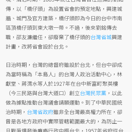
傳，以「橋仔頭」為設置省會的預定地點，興建城
牆、城門及官方建築，橋仔頭即為今日的台中市南
區頂橋仔頭到東大墩一帶。不過，後來劉銘傳去
職，邵友濂繼任，卻廢棄了橋仔頭的
台灣省城
興建
計畫，改將省會設於台北。
日治時期，台灣的總督府雖設於台北，但台中卻成
為當時稱為「本島人」的台灣人政治活動中心，林
獻堂、蔣渭水等人於1927年在台中新富町聚英樓
（今三民路與台灣大道口）創立
台灣民眾黨
，以此
做為據點推動台灣議會請願運動。到了中華民國統
治時期，
台灣省政府
雖非全台灣最高權力所在，卻
曾是各地方政府中實際管轄範圍最大的，為防止一
旦戰爭爆發後癱瘓行政中樞台北，1957年省府從台