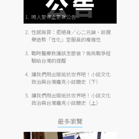
鳴人堂停止更新公告
性感無罪：拒絕身／心二元論，談選
舉造勢「性化」空服員的複雜性
戰時醫療救護該怎麼做？俄烏戰爭經
驗給台灣的提醒
讓我們用出版抵抗世界吧！小誌文化
政治與台灣龐克小誌簡史（下）
讓我們用出版抵抗世界吧！小誌文化
政治與台灣龐克小誌簡史（上）
最多瀏覽