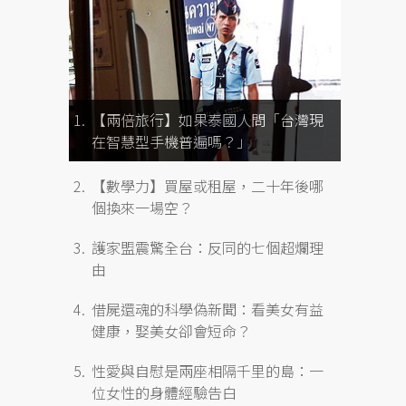
【兩倍旅行】如果泰國人問「台灣現
在智慧型手機普遍嗎？」
【數學力】買屋或租屋，二十年後哪
個換來一場空？
護家盟震驚全台：反同的七個超爛理
由
借屍還魂的科學偽新聞：看美女有益
健康，娶美女卻會短命？
性愛與自慰是兩座相隔千里的島：一
位女性的身體經驗告白