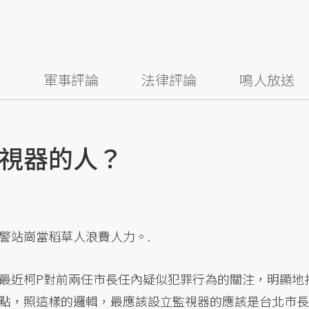
察
軍事評論
法律評論
鳴人放送
視器的人？
警站崗當稻草人浪費人力。.
最近柯P對前兩任市長任內疑似犯罪行為的關注，明顯地
點，照這樣的邏輯，最應該設立監視器的應該是台北市長