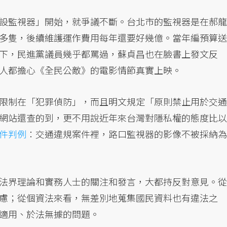
設監視器」開始，就爭議不斷。台北市的監視器是在郝龍
多隻，後續維護運作費用每年還要好幾億。當年編預算送
下，民進黨議員幾乎都罵過，蘇貞昌也在臉書上發文反
人都擔心《全民公敵》的電影情節真實上映。
限制在「犯罪偵防」，而且明文規定「原則禁止用於交通
網站還查的到，更不用說近年來台灣對隱私權的態度比以
件判例
：交通違規案件裡，路口監視器的影像不被採納為
法界理論和實務人士的關注和發言，大都持反對意見。從
慮；從個資法來看，無差別地蒐集國民資料也有違法之
適用、於法無據的問題。