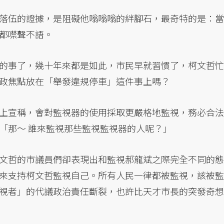
落伍的證據，是阻礙他嗡嗡嗡的絆腳石，最奇特的是：當
都噤聲不語。
的事了，幾十年來都是如此，市民早就習慣了，柯文哲忙
政焦點放在「舉發違規停車」這件事上嗎？
上宣稱，會對監視器的使用採取更嚴格地監視，務必合法
「那～ 誰來監視那些監視監視器的人呢？」
文哲的市議員們卻表現出和監視郝龍斌之際完全不同的態
來支持柯文哲監視自己。所有人民一律都被監視，該被監
視者」的代議政治責任斷裂，也許比天才市長的突發奇想