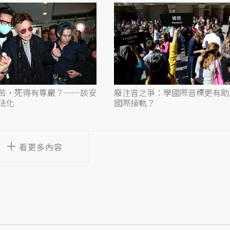
苦，死得有尊嚴？——談安
廢注音之爭：學國際音標更有助
法化
國際接軌？
看更多內容