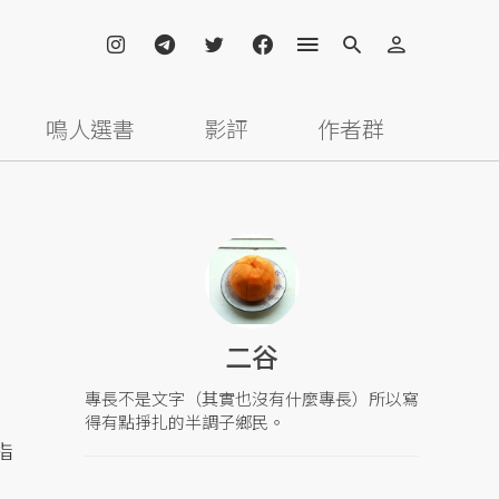
鳴人選書
影評
作者群
二谷
專長不是文字（其實也沒有什麼專長）所以寫
得有點掙扎的半調子鄉民。
指