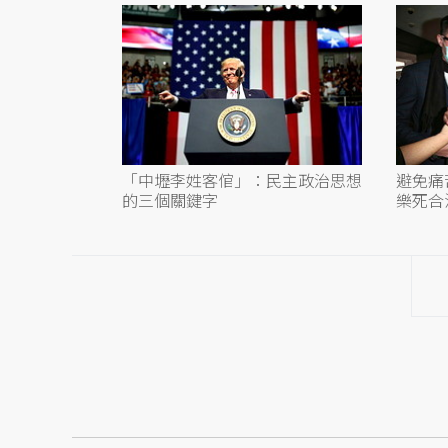
「中壢李姓客倌」：民主政治思想
避免痛
的三個關鍵字
樂死合