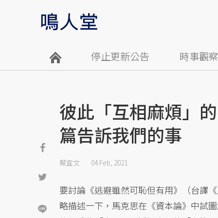
停止更新公告
時事觀
彼此「互相麻煩」的
篇告訴我們的事
蔡宜文
04 Feb, 2021
要討論《逃避雖然可恥但有用》（台譯《
略描述一下，馬克思在《資本論》中試圖