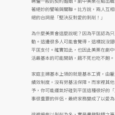
聘僱一般的契約婚姻。劇中美栗在點出職
著絕妙的譬喻與關聯。比方說，兩人互相
絕的台詞是「堅決反對愛的剝削！」
為什麼美栗會這麼說呢？因為平匡認為只
動。這邊很多人可能會覺得，這樣說沒錯
平匡支付。確實如此，也因此美栗在劇中
活最基本的可能開銷，餓不死也吃不飽。
家庭主婦基本上領的就是基本工資，由雇
績效制度，沒有勞基法保障。而家裡其他
予，你可能運氣好碰到平匡這種很好的「
事很重要的伴侶，最終家務變成了以愛為
這裡編劇以剝削為名，實是畫龍點睛之筆