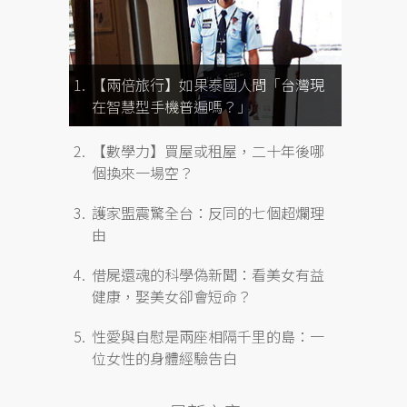
【兩倍旅行】如果泰國人問「台灣現
在智慧型手機普遍嗎？」
【數學力】買屋或租屋，二十年後哪
個換來一場空？
護家盟震驚全台：反同的七個超爛理
由
借屍還魂的科學偽新聞：看美女有益
健康，娶美女卻會短命？
性愛與自慰是兩座相隔千里的島：一
位女性的身體經驗告白