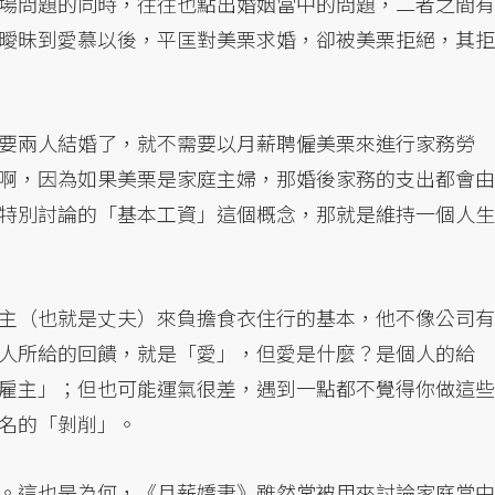
場問題的同時，往往也點出婚姻當中的問題，二者之間有
曖昧到愛慕以後，平匡對美栗求婚，卻被美栗拒絕，其拒
要兩人結婚了，就不需要以月薪聘僱美栗來進行家務勞
啊，因為如果美栗是家庭主婦，那婚後家務的支出都會由
特別討論的「基本工資」這個概念，那就是維持一個人生
主（也就是丈夫）來負擔食衣住行的基本，他不像公司有
人所給的回饋，就是「愛」，但愛是什麼？是個人的給
雇主」；但也可能運氣很差，遇到一點都不覺得你做這些
名的「剝削」。
。這也是為何，《月薪嬌妻》雖然常被用來討論家庭當中