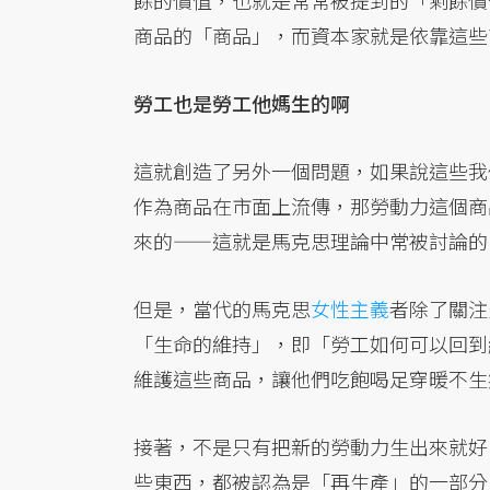
餘的價值，也就是常常被提到的「剩餘價
商品的「商品」，而資本家就是依靠這些
勞工也是勞工他媽生的啊
這就創造了另外一個問題，如果說這些我
作為商品在市面上流傳，那勞動力這個商
來的——這就是馬克思理論中常被討論的
但是，當代的馬克思
女性主義
者除了關注
「生命的維持」，即「勞工如何可以回到
維護這些商品，讓他們吃飽喝足穿暖不生
接著，不是只有把新的勞動力生出來就好
些東西，都被認為是「再生產」的一部分