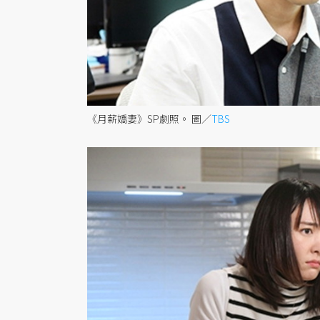
《月薪嬌妻》SP劇照。
圖／
TBS