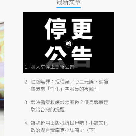
最新文章
鳴人堂停止更新公告
性感無罪：拒絕身／心二元論，談選
舉造勢「性化」空服員的複雜性
戰時醫療救護該怎麼做？俄烏戰爭經
驗給台灣的提醒
讓我們用出版抵抗世界吧！小誌文化
政治與台灣龐克小誌簡史（下）