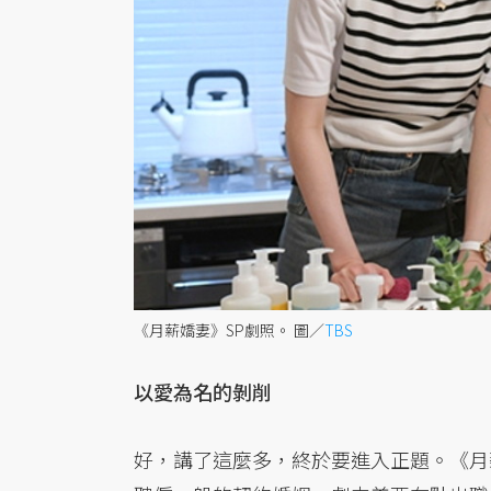
《月薪嬌妻》SP劇照。
圖／
TBS
以愛為名的剝削
好，講了這麼多，終於要進入正題。《月