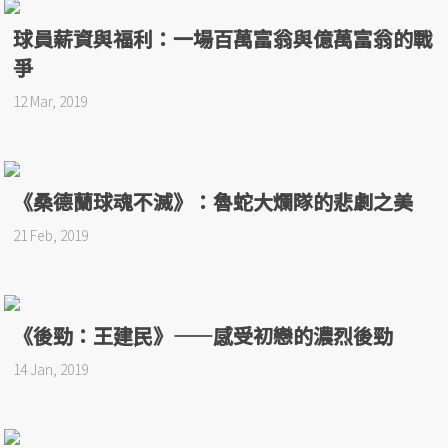
球員薪資與福利：一場百萬富翁與億萬富翁的戰
爭
12 Mar, 2019
《桑德蘭球魂不滅》：魯蛇大爛隊的悲劇之美
21 Feb, 2019
《後勁：王建民》——感受初戀的濃烈後勁
14 Jan, 2019