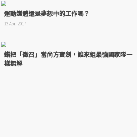
運動媒體還是夢想中的工作嗎？
13 Apr, 2017
錯把「徵召」當尚方寶劍，誰來組最強國家隊一
樣無解
24 Mar, 2017
三月瘋HBL：反了的籃球產業，被消耗的青春與
熱血
08 Mar, 2017