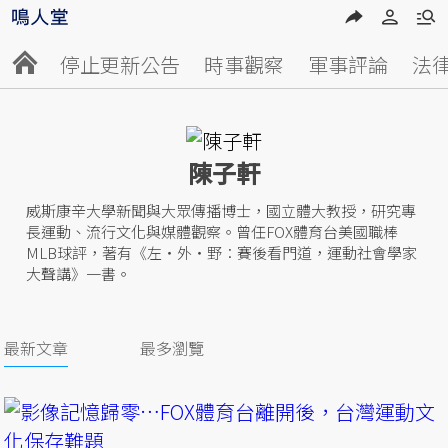
停止更新公告
時事觀察
軍事評論
法
陳子軒
威斯康辛大學新聞與大眾傳播博士，國立體大教授，研究專
長運動、流行文化與媒體觀察。曾任FOX體育台美國職棒
MLB球評，著有《左‧外‧野︰賽後看門道，運動社會學家
大聲講》一書。
最新文章
最多瀏覽