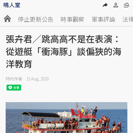
停止更新公告
時事觀察
軍事評論
法
張卉君／跳高高不是在表演：
從遊艇「衝海豚」談偏狹的海
洋教育
特約作者
13 Aug, 2020