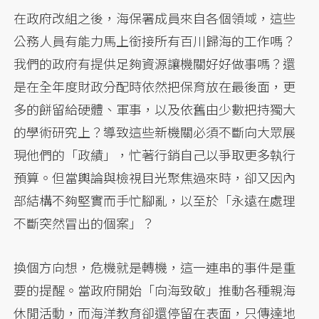
在政府改組之後，海保署成員來自各個領域，這些
公務人員有能力馬上銜接所有百川歸海的工作嗎？
我們的政府有提供足夠資源讓機關好好做事嗎？還
是在全年度財政分配時依然把保育放在最後面，更
多的餅留給硬體、軍事，以及依舊由少數把持獨大
的學術研究上？導致這些新機關必須不斷向大眾展
現他們的「政績」，忙著行銷自己以爭取更多執行
預算。但當輿論與檢視目光聚焦過來時，卻又因內
部結構不夠堅實而手忙腳亂，以至於「永遠在處理
不斷突然冒出的個案」？
換個方向想，危機就是轉機，這一連串的事件是重
要的提醒。當政府開始「向海致敬」推動各種親海
休閒活動，而海洋教育卻還停留在表面，只傳達地