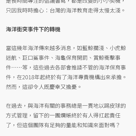
是長時間專注的倡議書寫，都是改變的小小契機，
只因我時時擔心：台灣的海洋教育走得太慢太淺。
海洋衝突事件下的轉機
當這幾年海洋傳來越多消息，如藍鯨擱淺、小虎鯨
迷航、巨口鯊事件、海龜保育開罰、賞鯨衝擊事
件⋯⋯等，這些過去各部會推諉不管的海洋保育事
件，在2018年起終於有了海洋專責機構出來承擔。
然而，這卻令人既慶幸又擔憂。
在過去，與海洋有關的事務總是一貫地以踢皮球的
方式管理，留下的一團爛帳終於有人得扛起責任
了，但這個團隊有足夠的量能和知識來面對嗎？