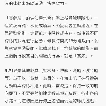
浪的律動來輔助游動，快速省力。
「賞鯨船」的做法通常會在海上搜尋鯨豚蹤影，一
但發現背鰭、水花或噴氣，船隻就會主動趨近，在
靠近動物到一定距離之後降速或待速，然後視不同
鯨豚的狀況進行互動，最長時間約15分鐘以內，船
隻就會主動駛離，繼續尋找下一群鯨豚的蹤影。而
此類航行觀賞目的明顯的行為，就是「賞鯨」。
那如果是其他載具（獨木舟、快艇、漁船，波特船
等）並不以「賞鯨」為目的，在海上航行進行遊憩
活動時與鯨豚相遇，此時只需減速、保持一致的航
向即可，不要突然加速靠近或轉向追逐，各走各的
水路。而這樣因進行海上遊憩而偶遇鯨豚的邂逅，