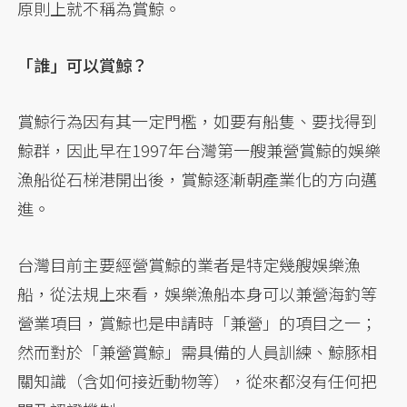
原則上就不稱為賞鯨。
「誰」可以賞鯨？
賞鯨行為因有其一定門檻，如要有船隻、要找得到
鯨群，因此早在1997年台灣第一艘兼營賞鯨的娛樂
漁船從石梯港開出後，賞鯨逐漸朝產業化的方向邁
進。
台灣目前主要經營賞鯨的業者是特定幾艘娛樂漁
船，從法規上來看，娛樂漁船本身可以兼營海釣等
營業項目，賞鯨也是申請時「兼營」的項目之一；
然而對於「兼營賞鯨」需具備的人員訓練、鯨豚相
關知識（含如何接近動物等），從來都沒有任何把