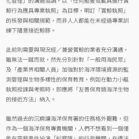
化管理」的溝通協調，以「任何船隻或載具進行賞
鯨行為應具專業執照」為目標，明訂「賞鯨執照」
的核發與相關規範，而非人人都能在未經過專業訓
練下隨意接近鯨豚。
此前則需要與現況經／兼營賞鯨的業者充分溝通，
雖無法一蹴而就，然先分別針對「一般用海民眾」
及「產業界相關人員」加強對於海洋環境資源的監
測管理與生物多樣性的保育教育，例如在動力小艇
執照授課與考照時，即應將「友善保育類海洋生物
的接近方法」納入。
雖然過去的沉痾讓海洋保育署的任務格外艱難，但
作為一個海洋保育專責機關，人們不想看到一個僅
能在突發事件扮演「糾察隊」的行政機關，在違法