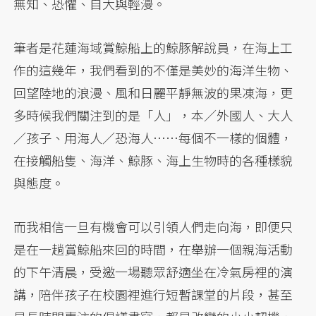
無知、恐懼、自大與輕漫。
筆者是花蓮海域賞鯨船上的鯨豚解說員，在海上工
作的這幾年，我們看到的不僅是美妙的海洋生物、
回望陸地的浪漫、風和日麗平靜無波的果凍海，更
多時候我們關注到的是「人」，本／外國人、大人
／孩子、用海人／恐海人⋯⋯每個不一樣的個體，
在接觸船隻、海洋、鯨豚、海上生物時的各種樣貌
與態度。
而我相信一旦有機會可以引領人們走向海，即便只
是在一趟賞鯨船來回的時間，在舉辦一個親海活動
的下午清晨，受邀一場聽眾舒適坐在冷氣房裡的演
講，陪伴孩子在校園裡進行短暫課堂的片段，甚至