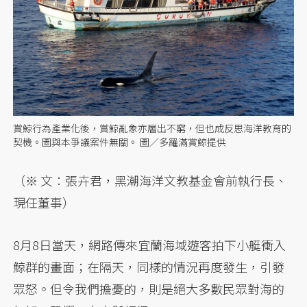
賞鯨行為產業化後，賞鯨亂象亦層出不窮，但也成反思海洋教育的
契機。圖與本爭議案件無關。 圖／多羅滿賞鯨提供
（※ 文：張卉君，黑潮海洋文教基金會前執行長、
現任董事）
8月8日當天，網路傳來宜蘭海域遊客拍下小艇衝入
鯨群的畫面；在隔天，同樣的情況再度發生，引發
眾怒。但令我們擔憂的，則是絕大多數民眾對海的