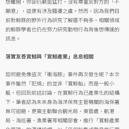
想離開，你卻仍窮追猛打，沒有尊重到對方的「不
願意」，這便有涉及騷擾之虞。然而，因為我們目
前對鯨豚的野外行為研究了解還不夠多，相關領域
的鯨豚學者也仍在努力研究動物行為背後想傳達的
訊息。
落實友善賞鯨與「賞鯨產業」息息相關
如何避免像這次「衝海豚」事件再次發生呢？本次
事件雖然「犯規」的並非「賞鯨船」而是一般小
艇，但回到前述討論，在賞鯨行為已產業化的結構
下，筆者認為未來身為海洋保育主管機關的海保署
無可迴避，更需主動聯合觀光局、東管處、航港
局、海巡署、漁業署等相關部會，進行「賞鯨產業