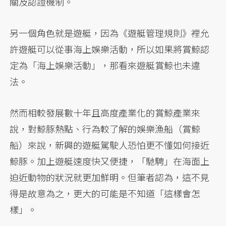
關及認證機制。
另一個角色就是遊艇，因為《遊艇管理規則》裡允
許遊艇可以從事海上娛樂活動，所以如果將賞鯨認
定為「海上娛樂活動」，那看來遊艇賞鯨也未違
法。
然而相較發展數十年且高度產業化的賞鯨產業來
說，對鯨豚熱點、行為較了解的娛樂漁船（賞鯨
船）來說，新興的遊艇駕駛人恐怕更不懂如何接近
鯨豚。加上遊艇速度快又便捷，「馳騁」在海面上
迫近動物的狀況就更加鮮明。但筆者認為，這不見
得是故意為之，更大的可能是不知道「這樣會怎
樣」。