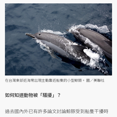
在台灣東部近海常出現主動靠近船隻的小型鯨類。 圖／美聯社
如何知道動物被「騷擾」？
過去國內外已有許多論文討論鯨豚受到船隻干擾時