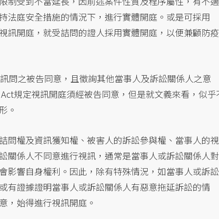
限制受到不當延長，因前述案件性質及程序屬性，有不適
持法庭安全措施的情況下，進行實體開庭。或是可採用
視訊開庭，就受詰問的證人採用實體開庭，以便兼顧防疫
受訊問之被告同意，且徵詢其他當事人及訴訟關係人之意
S Act規定視訊開庭須經被告同意，但是就文義來看，似乎
形。
詰問權及資訊獲知權、被害人的訴訟參與權、當事人的視
訟關係人不同意進行視訊，通常是當事人或訴訟關係人對
會影響自身權利。因此，除有特殊情況，如當事人或訴訟
或有證據證明當事人或訴訟關係人有惡意拖延訴訟的情
意，始得進行視訊開庭。