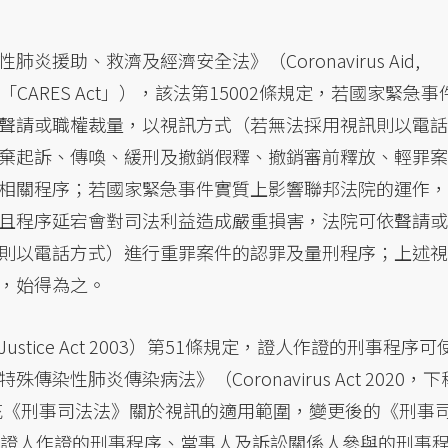
援助、救濟及經濟安全法》（Coronavirus Aid,
y Act，下稱「CARES Act」），該法第15002條規定，若國家緊急事
聲請或職權裁量，以視訊方式（若無法採用視訊則以電話
棄起訴、傳喚、緩刑及撤銷假釋、撤銷審前釋放、輕罪案
相關程序；若國家緊急事件實質上影響聯邦法院的運作，
且程序延宕會對司法利益造成嚴重損害，法院可依聲請或
則以電話方式）進行重罪案件的認罪及量刑程序；上述視
，始得為之。
ustice Act 2003）第51條規定，證人作證的刑事程序可
性肺炎傳染病法》（Coronavirus Act 2020，下
第53條擴充《刑事司法法》關於視訊的適用範圍，變更後的《刑事
括證人作證的刑事程序、當事人及訴訟關係人參與的刑事