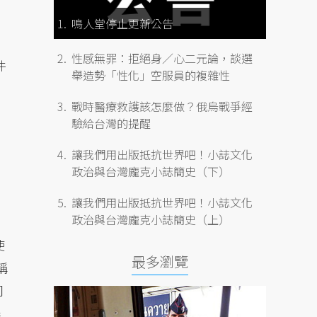
鳴人堂停止更新公告
性感無罪：拒絕身／心二元論，談選
件
舉造勢「性化」空服員的複雜性
戰時醫療救護該怎麼做？俄烏戰爭經
驗給台灣的提醒
讓我們用出版抵抗世界吧！小誌文化
政治與台灣龐克小誌簡史（下）
讓我們用出版抵抗世界吧！小誌文化
政治與台灣龐克小誌簡史（上）
使
最多瀏覽
稱
司
程