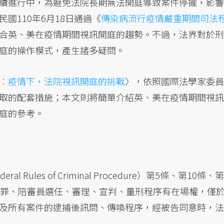
續進行中，為避免法院長期無法開庭導致案件停擺，影響
國110年6月18日通過《
傳染病流行疫情嚴重期間司法
合英、美在疫情期間視訊開庭的趨勢。不過，法界對於刑
庭的操作模式，產生諸多疑問。
：疫情下，法院視訊開庭的挑戰
〉，依照國際法學家委員
取的配套措施；本文則將簡單介紹英、美在疫情期間視訊
庭的參考。
ules of Criminal Procedure）第5條、第10條、第
認罪、陪審員選任、審理、宣判、量刑程序有在場權，僅
及所有案件的逮捕後訊問、傳喚程序，經被告同意時，法