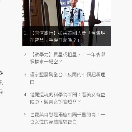
【兩倍旅行】如果泰國人問「台灣現
在智慧型手機普遍嗎？」
【數學力】買屋或租屋，二十年後哪
個換來一場空？
距
護家盟震驚全台：反同的七個超爛理
由
訊
程
借屍還魂的科學偽新聞：看美女有益
健康，娶美女卻會短命？
性愛與自慰是兩座相隔千里的島：一
位女性的身體經驗告白