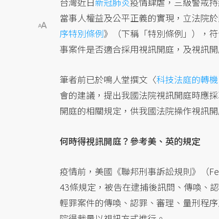
台灣近日
新冠肺炎
疫情肆虐，三級警戒持
當事人權益及公平正義的實現，立法院於民
序特別條例
》（下稱「特別條例」），符
事案件是否適合採用視訊開庭，及視訊開
筆者前已於鳴人堂撰文〈
科技法庭的轉機
會的建議，提出我國法院視訊開庭時應採
開庭的相關規定，供我國法院操作視訊開
何時得視訊開庭？參考美、英的規定
疫情前，美國《聯邦刑事訴訟規則》（Federal R
43條規定，被告在逮捕後訊問、傳喚、
輕罪案件的傳喚、認罪、審理、量刑程序
院得裁量以視訊方式進行。