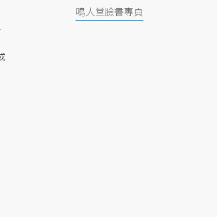
鳴人堂臉書專頁
人
或