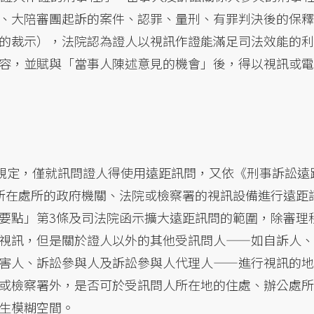
、大陪審團起訴的案件、認罪、量刑、有罪判決後的保釋
的裁示），法院認為證人以視訊作證能滿足司法效能的利
容，並賦與「當事人陳述意見的機會」後，得以視訊或電
條規定，僅就訊問證人得使用遠距訊問，又依《刑事訴訟遠
所在處所的政府機關、法院或檢察署的視訊設備進行遠距
要點」第3條及司法院函示擴大遠距訊問的範圍，除審理
視訊，但是關於證人以外的其他受訊問人——如自訴人、
害人、訴訟參與人及訴訟參與人代理人——進行視訊的地
或檢察署外，是否可於受訊問人所在地的住處、辦公處所
生模糊空間。