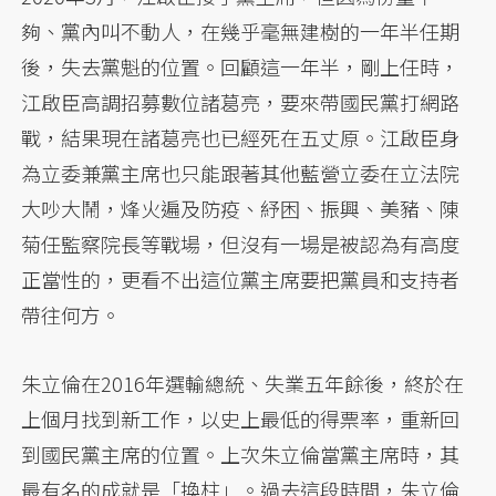
夠、黨內叫不動人，在幾乎毫無建樹的一年半任期
後，失去黨魁的位置。回顧這一年半，剛上任時，
江啟臣高調招募數位諸葛亮，要來帶國民黨打網路
戰，結果現在諸葛亮也已經死在五丈原。江啟臣身
為立委兼黨主席也只能跟著其他藍營立委在立法院
大吵大鬧，烽火遍及防疫、紓困、振興、美豬、陳
菊任監察院長等戰場，但沒有一場是被認為有高度
正當性的，更看不出這位黨主席要把黨員和支持者
帶往何方。
朱立倫在2016年選輸總統、失業五年餘後，終於在
上個月找到新工作，以史上最低的得票率，重新回
到國民黨主席的位置。上次朱立倫當黨主席時，其
最有名的成就是「換柱」。過去這段時間，朱立倫