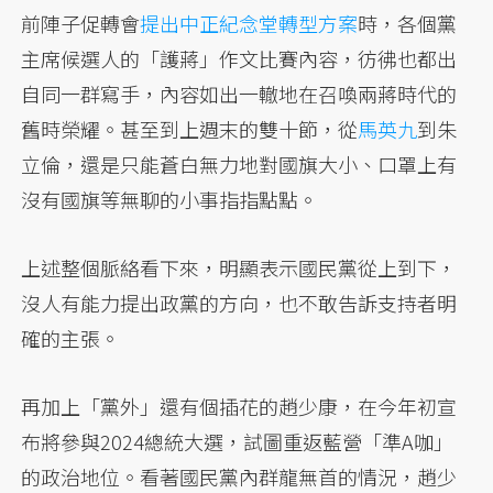
前陣子促轉會
提出中正紀念堂轉型方案
時，各個黨
主席候選人的「護蔣」作文比賽內容，彷彿也都出
自同一群寫手，內容如出一轍地在召喚兩蔣時代的
舊時榮耀。甚至到上週末的雙十節，從
馬英九
到朱
立倫，還是只能蒼白無力地對國旗大小、口罩上有
沒有國旗等無聊的小事指指點點。
上述整個脈絡看下來，明顯表示國民黨從上到下，
沒人有能力提出政黨的方向，也不敢告訴支持者明
確的主張。
再加上「黨外」還有個插花的趙少康，在今年初宣
布將參與2024總統大選，試圖重返藍營「準A咖」
的政治地位。看著國民黨內群龍無首的情況，趙少