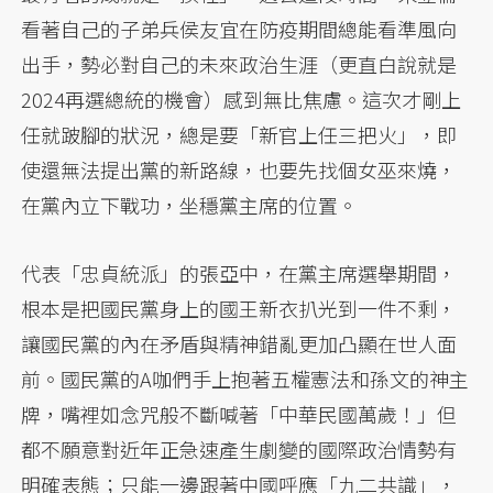
看著自己的子弟兵侯友宜在防疫期間總能看準風向
出手，勢必對自己的未來政治生涯（更直白說就是
2024再選總統的機會）感到無比焦慮。這次才剛上
任就跛腳的狀況，總是要「新官上任三把火」，即
使還無法提出黨的新路線，也要先找個女巫來燒，
在黨內立下戰功，坐穩黨主席的位置。
代表「忠貞統派」的張亞中，在黨主席選舉期間，
根本是把國民黨身上的國王新衣扒光到一件不剩，
讓國民黨的內在矛盾與精神錯亂更加凸顯在世人面
前。國民黨的A咖們手上抱著五權憲法和孫文的神主
牌，嘴裡如念咒般不斷喊著「中華民國萬歲！」但
都不願意對近年正急速產生劇變的國際政治情勢有
明確表態；只能一邊跟著中國呼應「九二共識」，