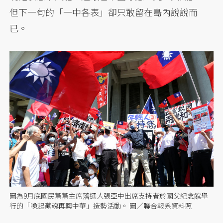
但下一句的「一中各表」卻只敢留在島內說說而
已。
圖為9月底國民黨黨主席落選人張亞中出席支持者於國父紀念館舉
行的「喚起黨魂再興中華」造勢活動。 圖／聯合報系資料照