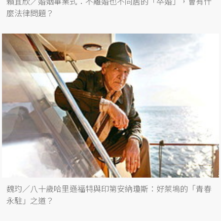
賴宜欣／婚姻畢業式：不離婚也不同居的「卒婚」，會有什
麼法律問題？
魏玓／八十歲哈里遜福特與印第安納瓊斯：好萊塢的「青春
永駐」之道？