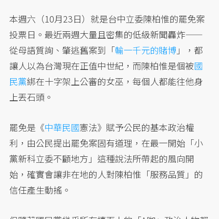
本週六（10月23日）就是台中立委陳柏惟的罷免案
投票日。最近兩週大量且密集的低級新聞轟炸——
從母語質詢、肇逃舊案到「
輸一千元的賭博
」，都
讓人以為台灣現在正值中世紀，而陳柏惟是個被
國
民黨
綁在十字架上公審的女巫，每個人都能往他身
上丟石頭。
罷免是《
中華民國
憲法》賦予公民的基本政治權
利，由公民提出罷免案固有道理，在最一開始「小
黨新科立委不顧地方」這種說法所帶起的風向開
始，確實會讓非在地的人對陳柏惟「服務品質」的
信任產生動搖。