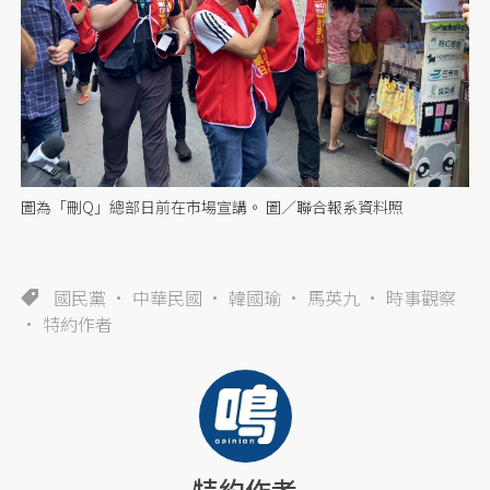
圖為「刪Q」總部日前在市場宣講。 圖／聯合報系資料照
國民黨
中華民國
韓國瑜
馬英九
時事觀察
特約作者
特約作者