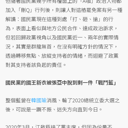
但隨著國民黨幾乎所有檯面上的「A咖」政治人物都
加入「刪Q」行列後，則讓人對這樁罷免案有另一種
解讀：國民黨現在這種到處「打、砸、搶」的行
為，表面上看似與地方公民合作、達成政治訴求，
但若回歸政黨視角以及國民黨近一、兩年的實際情
況，其實是群龍無首，在沒有明確方針的情況下，
透過轉移焦點、放縱支持者的情緒，而迴避了政黨
對其支持者該負起的責任。
國民黨的國王新衣被張亞中脫到剩一件「戰鬥藍」
整個藍營在
韓國瑜
消風、輸了2020總統立委大選之
後，可說是一蹶不振、迷失方向直到今日。
2020年3月，江啟臣接了黨主席，但因為份量不