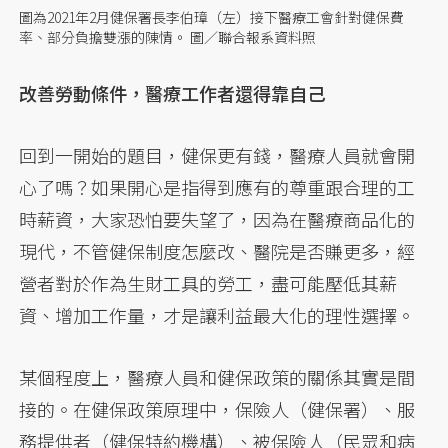
圖為2021年2月健保署長李伯璋（左）接下醫療工會針對健保費
率、部分負擔雙漲的陳情。 圖／聯合報系資料照
改善勞動條件，醫療工作者還得靠自己
回到一開始的題目，健保更有錢，醫療人員就會開
心了嗎？如果開心是指得到應有的尊重跟合理的工
時薪資，大家恐怕要失望了，因為在醫療商品化的
現代，不管健保制度怎麼改、醫院是否賺更多，經
營者對於作為生財工具的勞工，盡可能壓低其薪
資、增加工作量，才是讓利益最大化的理性選擇。
某個程度上，醫療人員和健保政策的關係其實是間
接的。在健保政策原理中，保險人（健保署）、服
務提供者（健保特約機構）、被保險人（民眾和病