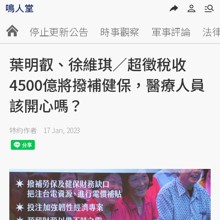
停止更新公告
時事觀察
軍事評論
法
葉明叡、徐維琪／超徵稅收
4500億將撥補健保，醫療人員
該開心嗎？
特約作者
17 Jan, 2023