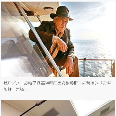
魏玓／八十歲哈里遜福特與印第安納瓊斯：好萊塢的「青春
永駐」之道？