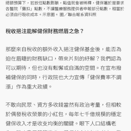
總額預算下，若放任點數膨脹，點值就會被稀釋，健保署於是要求
各醫院「攤扣」點數，不讓醫療服務提供者申報部分點數，相當於
必須自行吸收成本。示意圖。 圖／聯合報系資料照
稅收挹注能解健保財務燃眉之急？
那麼來自稅收的額外收入挹注健保基金後，能否為
迫在眉睫的財務缺口，帶來片刻的紓解？我們認為
可以期待，但也沒有鬆懈或自滿的空間。在宣布撥
補健保的同時，行政院也大力宣傳「健保費率不調
漲」作為重大政績。
不敢向民眾、資方多收錢當然有政治考量，但相較
於偶發稅收榮景的小紅包，每年七千億規模的穩定
健保收入才是收支均衡的關鍵。眼下人口結構老