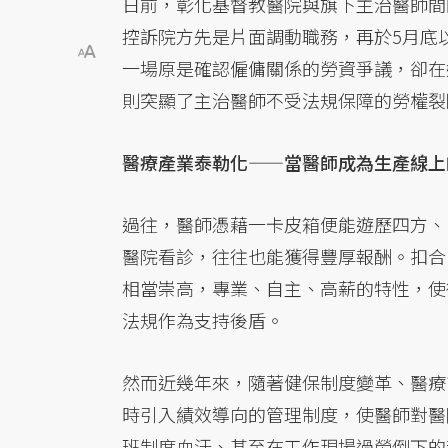
日前，彰化基督教醫院與旗下主治醫師間
控訴院方先是片面調動職務，再於5月底
一場原是確認僱傭關係的勞資爭議，卻在
則突顯了主治醫師不受法規保障的勞權裂
醫療產業泰勒化——當醫師成為生產線上
過往，醫師憑藉一卡皮箱便能遊歷四方、
醫院看診，往往也能獲得豐厚報酬。扣合
相當崇高，專業、自主、高薪的特性，使
法規作為支持後盾。
然而近幾年來，隨著健保制度變革、醫療
時引入績效導向的管理制度，使醫師對醫
班制度血汗、甚至在工作現場過勞倒下的