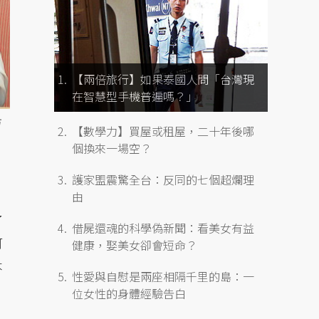
【兩倍旅行】如果泰國人問「台灣現
在智慧型手機普遍嗎？」
方
【數學力】買屋或租屋，二十年後哪
個換來一場空？
護家盟震驚全台：反同的七個超爛理
由
了
借屍還魂的科學偽新聞：看美女有益
可
健康，娶美女卻會短命？
本
性愛與自慰是兩座相隔千里的島：一
位女性的身體經驗告白