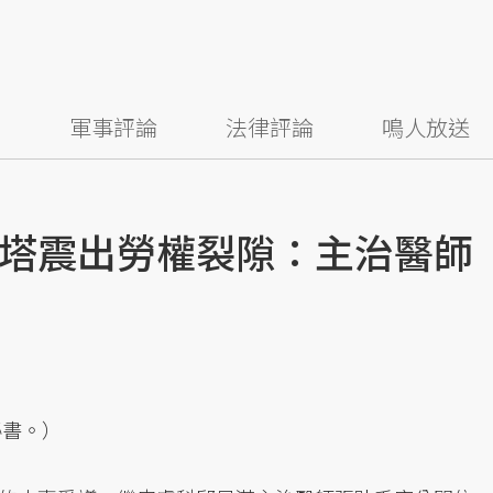
察
軍事評論
法律評論
鳴人放送
塔震出勞權裂隙：主治醫師
秘書。）