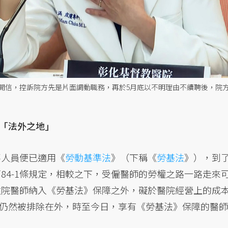
開信，控訴院方先是片面調動職務，再於5月底以不明理由不續聘後，院
「法外之地」
事人員便已適用《
勞動基準法
》（下稱《
勞基法
》），到
第84-1條規定，相較之下，受僱醫師的勞權之路一路走來
分住院醫師納入《勞基法》保障之外，礙於醫院經營上的成
仍然被排除在外，時至今日，享有《勞基法》保障的醫師