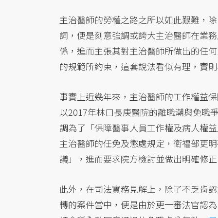
主治醫師的勞權之路之所以如此艱難，除
詞，便是刻意強調或誇大主治醫師在業務
係，進而主張其對主治醫師所做出的任何
的規範所約束，這套說法看似有理，實則
事實上近幾年來，主治醫師的工作權益保
以2017年林口長庚醫院的離職潮與免職
調為了「保障醫事人員工作權及病人權益
主治醫師的任免及懲處規定，衛福部更明
議」，進而要求院方檢討並做出明確修正
此外，在司法實務見解上，除了
不乏肯認
轉的案件當中，便是由於更一審法官認為