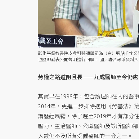
彰化基督教醫院皮膚科醫師邱足滿（右）張貼千字公
也隨即發表公開聲明進行回擊。 圖／聯合報系資料照
勞權之路道阻且長——九成醫師至今仍處
其實早在1998年，包含護理師在內的醫
2014年，更進一步排除適用《勞基法》
謂歷經風霜，除了遲至2019年才有部
壓力，主治醫師、公職醫師及診所醫師卻
人數仍不及所有受僱醫師的十分之一。