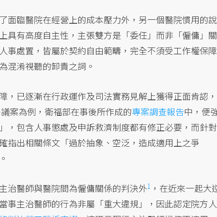
了面臨醫院在經營上的成本壓力外，另一個醫院慣用的說
上具有高度自主性，主張雙方是「委任」而非「僱傭」關
人事處置，皆屬於契約自由範疇，完全不須受工作權保障
為混淆視聽的卸責之詞。
障，已逐漸在行政運作及司法實務見解上獲得正面肯認，
爭議案為例，衛福部在事後所作成的
專案調查報告
中，便
」，包含人事懲處及申訴救濟制度都有修正必要，而針對
確指出相關條文「過於抽象、空泛，造成適用上之爭
。
1
主治醫師與醫院間為僱傭關係的判決外
，在近來一起大
當事主治醫師的行為非屬「重大違規」，因此認定院方人