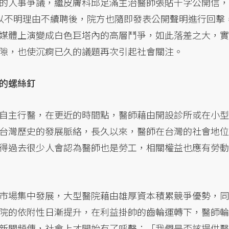
的人事爭議，繼皮膚科邱足滿主治醫師張貼千字公開信，
以不明理由不續聘後，院方也隨即發表公開聲明進行回擊
媒體上演變成白色巨塔內的高層鬥爭，如此落差之大，實
隙，也使沉痾已久的議題再次引起社會關注。
的螺絲釘
自主行醫，在更近的時間點，醫師藉由開設診所或在小型
台灣歷史的發展脈絡，長久以來，醫師在台灣的社會地位
得過去很少人會認為醫師也是勞工，相關權益也應有勞動
市場集中發展，大型醫院藉由雄厚資本積累競爭優勢，同
院的依附性日漸提升，在利益掛帥的齒輪運轉下，醫師輪
新聞頻傳，社會上才開始有了呼聲：「我們是否該提供醫