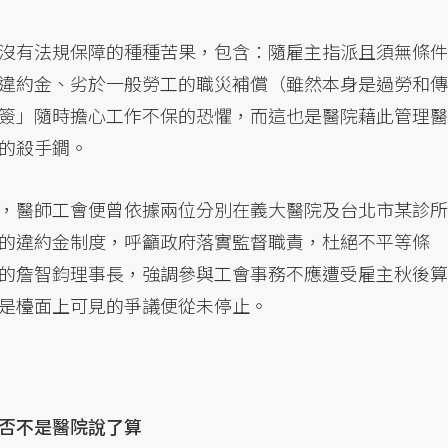
沒有法規保障的種種苦果，包含：隨雇主指派且須無條件
違約金、劣於一般勞工的職災補償（雖然本身是過勞和傳
簽」隨時擔心工作不保的恐懼，而這也是醫院藉此管理醫
的殺手鐧。
，醫師工會便曾依據兩位分別在義大醫院及台北市某診所
的違約金制度，呼籲政府落實監督職責，杜絕不平等條
的詹智鈞理事長，強調參與工會事務不應遭受雇主秋後算
是檯面上可見的爭議便從未停止。
否不是醫院說了算