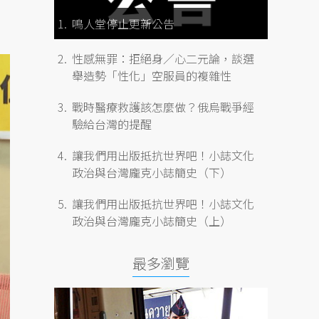
鳴人堂停止更新公告
性感無罪：拒絕身／心二元論，談選
舉造勢「性化」空服員的複雜性
戰時醫療救護該怎麼做？俄烏戰爭經
驗給台灣的提醒
讓我們用出版抵抗世界吧！小誌文化
政治與台灣龐克小誌簡史（下）
讓我們用出版抵抗世界吧！小誌文化
政治與台灣龐克小誌簡史（上）
最多瀏覽