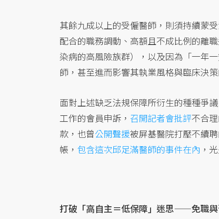
其餘九成以上的受僱醫師，則須持續蒙受
配合的職務調動、高額且不成比例的離職
染病的高風險族群），以及因為「一年一
師，甚至進而影響其執業風格與臨床決策
面對上述缺乏法規保障所衍生的種種爭議
工作的會員申訴，
召開記者會批評
不合理
款，也曾
公開聲援
被屏基醫院打壓不續聘
帳，
包含這次邱足滿醫師的事件在內
，光
打破「高自主＝低保障」迷思——免職與