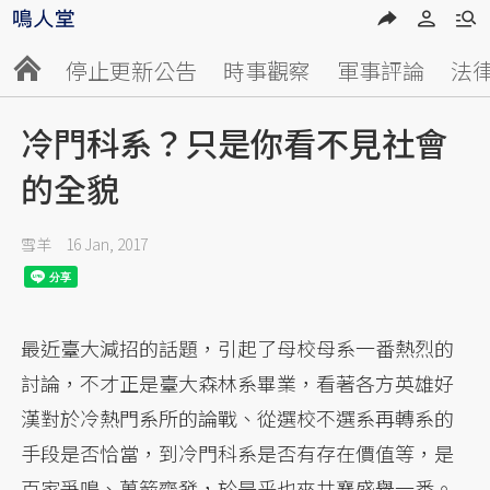
停止更新公告
時事觀察
軍事評論
法
冷門科系？只是你看不見社會
的全貌
雪羊
16 Jan, 2017
最近臺大減招的話題，引起了母校母系一番熱烈的
討論，不才正是臺大森林系畢業，看著各方英雄好
漢對於冷熱門系所的論戰、從選校不選系再轉系的
手段是否恰當，到冷門科系是否有存在價值等，是
百家爭鳴、萬箭齊發，於是乎也來共襄盛舉一番。