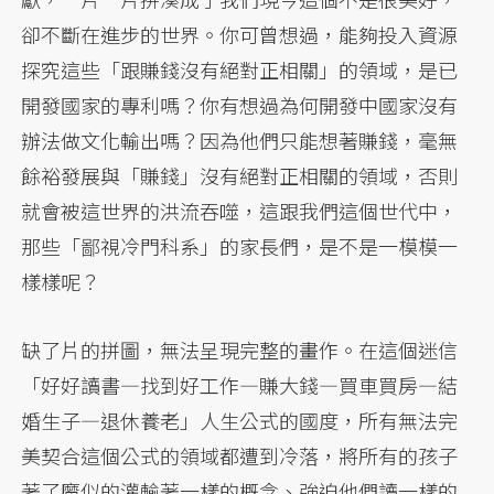
卻不斷在進步的世界。你可曾想過，能夠投入資源
探究這些「跟賺錢沒有絕對正相關」的領域，是已
開發國家的專利嗎？你有想過為何開發中國家沒有
辦法做文化輸出嗎？因為他們只能想著賺錢，毫無
餘裕發展與「賺錢」沒有絕對正相關的領域，否則
就會被這世界的洪流吞噬，這跟我們這個世代中，
那些「鄙視冷門科系」的家長們，是不是一模模一
樣樣呢？
缺了片的拼圖，無法呈現完整的畫作。在這個迷信
「好好讀書—找到好工作—賺大錢—買車買房—結
婚生子—退休養老」人生公式的國度，所有無法完
美契合這個公式的領域都遭到冷落，將所有的孩子
著了魔似的灌輸著一樣的概念、強迫他們讀一樣的