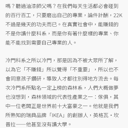
嗎？聽過油漆師父嗎？在我們每天生活都必會碰到
的百行百工，只要磨出自己的專業，論件計酬，22K
不過是幾天的功夫而已。在真實社會中，能賺錢的
不是你讀什麼科系，而是你有著什麼樣的專業、你
能不能找到需要自己專業的人。
冷門科系之所以冷門，那是因為不被大眾所了解，
以為它「不賺錢」所以覺得「不重要」，所以也不
會同意孩子鑽研，導致人才都往別得地方流去。每
次冷門系所點名一定上榜的森林系，人們大概做夢
也沒想到，森林領域的代表性產業之一：傢俱，其
中一位老闆正是世界前十大富豪之一。他就是我們
所熟知的瑞典品牌「IKEA」的創辦人，英格瓦・坎
普拉——他甚至沒有讀大學。