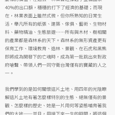
40%的出口額，穩穩的打下了經濟的基礎；而現
在，林業表面上雖然式微，但你所熟知的日常生
活，舉凡所有的紙張、建築、傢俱、藝術、生物材
料、藥物精油、生態旅遊……所有與木材、樹相關
的產業都是森林系的天下。森林系的無形資產更有
保育工作、環境教育、造林、景觀、在石虎和黑熊
即將成為開發下的亡魂時，成為第一批跳出來對政
府嗆聲、帶領人們一同守衛台灣僅有的寶藏的人之
一。
我們學到的是如何關懷這片土地、用四年的光陰瞭
解這片土地有著怎麼樣特別的生態、絕無僅有的景
觀、怎麼樣的歷史、她是一片用何等姿態哺育著我
們的大地——並且，用接下來一生的時間，將這個