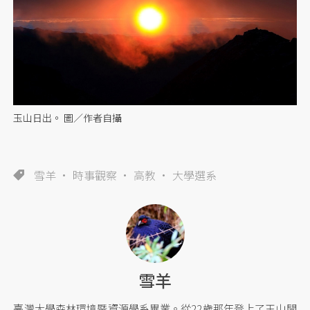
玉山日出。 圖／作者自攝
雪羊
時事觀察
高教
大學選系
雪羊
臺灣大學森林環境暨資源學系畢業。從22歲那年登上了玉山開