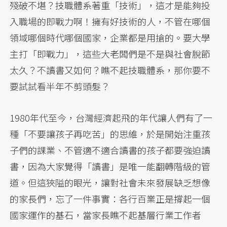
殘破不堪？技職體系著重「技術」，這才是能夠投
入職場的即戰力啊！擁有好技術的人，不管在哪個
領域哪個時代哪個國家，企業都是用搶的。要大學
主打「即戰力」，這些大老闆們是不是與社會脫節
太久？不讀書又如何？瞧不起技職體系，那你要不
要試試看半年不剪頭髮？
1980年代至今，台灣經濟起飛的年代讓人們有了一
種「不要讓孩子再吃苦」的思維，於是開始注重孩
子們的課業、不管適不適合讀書的孩子都要強迫讀
書，因為大家覺得「讀書」是唯一能翻轉階級的管
道。但這狹隘的眼光，讓對社會未來發展缺乏想像
的家長們，忘了一件事實：各行百業正是撐起一個
國家運作的基石，當家長瞧不起基層行業工作者