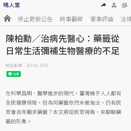
停止更新公告
時事觀察
軍事評論
法
陳柏勳／治病先醫心：藥籤從
日常生活彌補生物醫療的不足
民俗亂彈
26 Feb, 2018
在科學昌明、醫學進步的現代，臺灣幾乎人人都有
全民健康保險，但為何藥籤依然未被淘汰，仍有民
眾會去寺廟求藥籤？本文將從民眾視角，來聊聊藥
籤的形象。