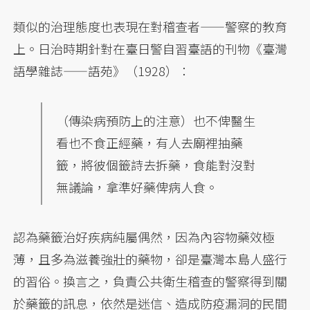
類似的治理態度也表現在對稽查者——警察的教育
上。日治時期針對在臺日警自習臺語的刊物《臺灣
語學雜誌——語苑》（1928）：
（傳染病預防上的注意）也不俾醫生
看也不食正經藥，有人去廟裡抽藥
籤，將彼個籤詩去拆藥，食能對沒對
無議論，拿準好藥俾病人食。
認為藥籤治好疾病純屬偶然，因為內容物藥效極
薄，且多為滋養強壯的藥物，卻是臺灣本島人盛行
的習俗。換言之，負責公共衛生稽查的警察得到關
於藥籤的訊息，依然是迷信、造成防疫漏洞的民間