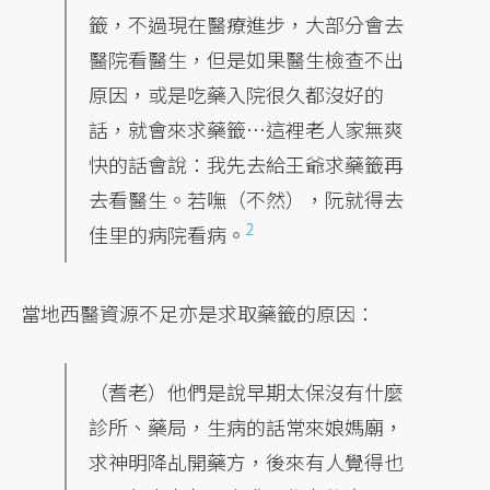
籤，不過現在醫療進步，大部分會去
醫院看醫生，但是如果醫生檢查不出
原因，或是吃藥入院很久都沒好的
話，就會來求藥籤…這裡老人家無爽
快的話會說：我先去給王爺求藥籤再
去看醫生。若嘸（不然），阮就得去
2
佳里的病院看病。
當地西醫資源不足亦是求取藥籤的原因：
（耆老）他們是說早期太保沒有什麼
診所、藥局，生病的話常來娘媽廟，
求神明降乩開藥方，後來有人覺得也