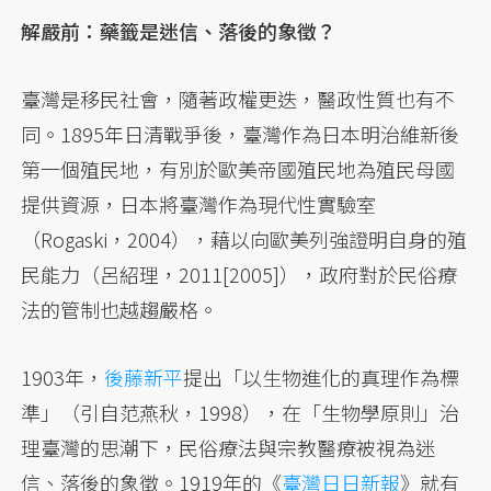
解嚴前：藥籤是迷信、落後的象徵？
臺灣是移民社會，隨著政權更迭，醫政性質也有不
同。1895年日清戰爭後，臺灣作為日本明治維新後
第一個殖民地，有別於歐美帝國殖民地為殖民母國
提供資源，日本將臺灣作為現代性實驗室
（Rogaski，2004），藉以向歐美列強證明自身的殖
民能力（呂紹理，2011[2005]），政府對於民俗療
法的管制也越趨嚴格。
1903年，
後藤新平
提出「以生物進化的真理作為標
準」（引自范燕秋，1998），在「生物學原則」治
理臺灣的思潮下，民俗療法與宗教醫療被視為迷
信、落後的象徵。1919年的《
臺灣日日新報
》就有