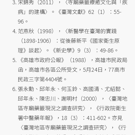
宋錦秀（2011），〈寺廟藥籤療癒文化與「疾
病」的建構〉。《臺灣文獻》62（1）：55-
96。
范燕秋（1998），〈新醫學在臺灣的實踐
（1898-1906）：從後藤新平《國家衛生原
理》談起〉。《新史學》9（3）：49-86。
《高雄市政府公報》（1988），高雄市民政局
函，高雄市各區公所受文，5月24日，77高市
民政三字第4404號。
張永勳、邱年永、何玉鈴、高國清、尤紹懿、
邱年永、陳忠川、謝明村（2000），〈臺灣地
區寺廟藥籤現況之調查研究〉，《行政院衛生
署中醫藥年報》，18（3）：411-602。亦見
〈臺灣地區寺廟藥籤現況之調查研究〉，《行