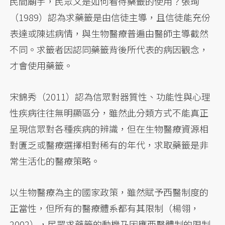
民間廟宇，民眾又是如何看待藥籤的使用？張珣
（1989）認為求藥籤是由信徒主導，且信徒能充份
表達或陳述病情，與生物醫療普遍由醫師主導截然
不同。求籤者因認同藥籤背後所代表的病因觀念，
才會使用藥籤。
宋錦秀（2011）認為信眾對器質性、功能性與心理
性疾病往往無明顯區分，雖然此分類方式不能真正
呈現信眾對各種疾病的辨識，但在生物醫療資源相
對匱乏或醫療選擇相對稀有的年代，求取藥籤是非
常生活化的醫療策略。
以生物醫療為主的國家政策，雖然賦予西醫制度的
正當性，但所有的醫療體系都有其限制（楊翎，
2002），民眾求藥籤的動機乃因應西醫體制的限制