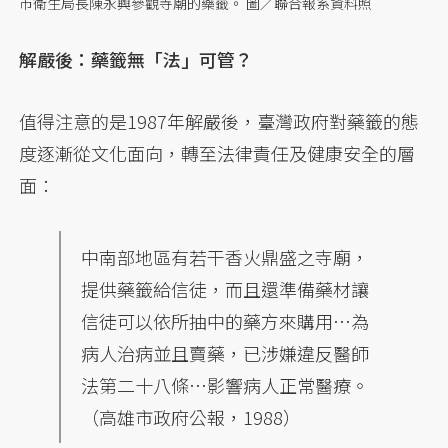
市衛生局長陳永興參觀寺廟的藥籤。 圖／聯合報系資料照
解嚴後：藥籤無「法」可管？
值得注意的是1987年解嚴後，臺灣政府對藥籤的態
度逐漸從文化面向，轉至法律責任及健康安全的層
面：
中南部地區有若干香火鼎盛之寺廟，
提供藥籤給信徒，而且還準備藥材讓
信徒可以依所抽中的藥方來購用…為
病人治病並且賣藥，已涉嫌違反醫師
法第二十八條…影響病人正常醫療。
（高雄市政府公報，1988）