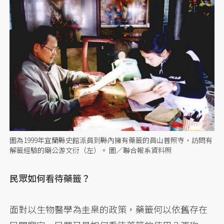
圖為1999年宜蘭縣史館派員到縣內擁有藥籤的員山普照寺，訪問有
解籤經驗的廟公游文衍（左）。 圖／聯合報系資料照
民眾如何看待藥籤？
面對以生物醫學為圭臬的政策，藥籤何以依舊存在