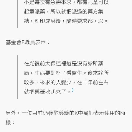
不是每次有急需來求，都有乩童可以
起童派藥，所以就把派過的藥方集
結，刻印成藥籤，隨時要求都可以。
基金會F職員表示：
在光復前太保這裡還是沒有診所藥
局，生病要到朴子看醫生。後來診所
較多，來求的人變少，在十年前左右
3
就把藥籤收起來了。
另外，一位目前仍參酌藥籤的K中醫師表示使用的時
機：