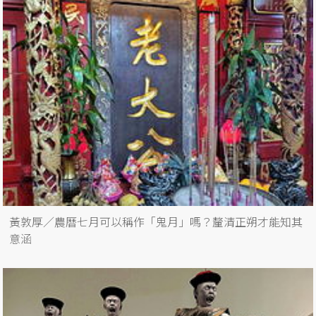
黃敦厚／農曆七月可以稱作「鬼月」嗎？釐清正朔才能知其
意涵