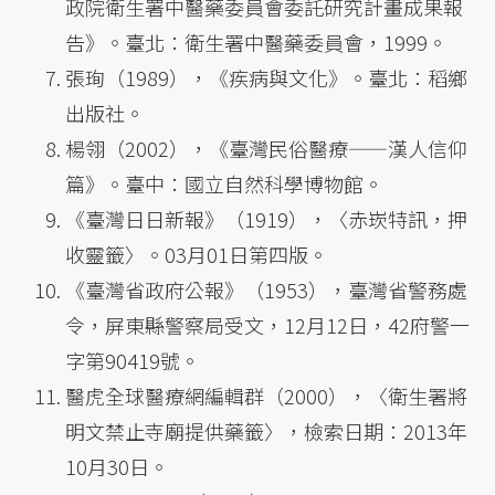
政院衛生署中醫藥委員會委託研究計畫成果報
告》。臺北：衛生署中醫藥委員會，1999。
張珣（1989），《疾病與文化》。臺北：稻鄉
出版社。
楊翎（2002），《臺灣民俗醫療——漢人信仰
篇》。臺中：國立自然科學博物館。
《臺灣日日新報》（1919），〈赤崁特訊，押
收靈籤〉。03月01日第四版。
《臺灣省政府公報》（1953），臺灣省警務處
令，屏東縣警察局受文，12月12日，42府警一
字第90419號。
醫虎全球醫療網編輯群（2000），〈衛生署將
明文禁止寺廟提供藥籤〉，檢索日期：2013年
10月30日。