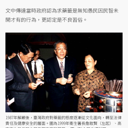
文中傳達當時政府認為求藥籤是無知愚民因民智未
開才有的行為，更認定是不良習俗。
1987年解嚴後，臺灣政府對藥籤的態度逐漸從文化面向，轉至法律
責任及健康安全的層面。圖為1999年衛生署長詹啟賢（左起）、高