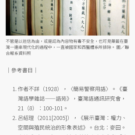
不管是以迷信為由，或是認為內容物有毒不安全，也可見藥籤在臺
灣一連串現代化的過程中，一直被國家和西醫體系所排除。 圖／聯
合報系資料照
｜參考書目｜
作者不詳（1928），〈簡易警察用語〉。《臺
灣語學雜誌——語苑》，臺灣語通訊研究會，
21（8）：100-101。
呂紹理（2011[2005]），《展示臺灣：權力、
空間與殖民統治的形象表述》。台北：麥田。