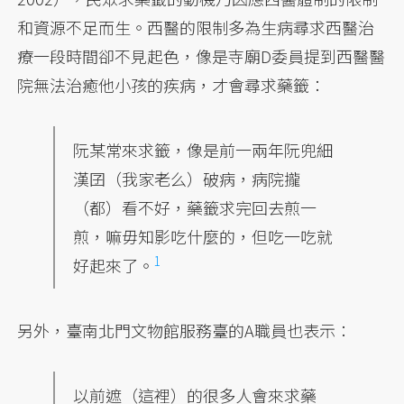
和資源不足而生。西醫的限制多為生病尋求西醫治
療一段時間卻不見起色，像是寺廟D委員提到西醫醫
院無法治癒他小孩的疾病，才會尋求藥籤：
阮某常來求籤，像是前一兩年阮兜細
漢囝（我家老么）破病，病院攏
（都）看不好，藥籤求完回去煎一
煎，嘛毋知影吃什麼的，但吃一吃就
1
好起來了。
另外，臺南北門文物館服務臺的A職員也表示：
以前遮（這裡）的很多人會來求藥