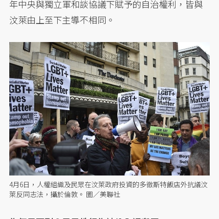
年中央與獨立軍和談協議下賦予的自治權利，皆與
汶萊由上至下主導不相同。
4月6日，人權組織及民眾在汶萊政府投資的多徹斯特飯店外抗議汶
萊反同志法，攝於倫敦。 圖／美聯社