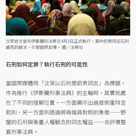
汶萊官方宣布伊斯蘭刑法將在4月3日正式執行，其中的男同志石刑
處死的峻法，引發國際反彈。 圖／法新社
石刑如何定罪？執行石刑的可能性
當國際媒體用「汶萊以石刑懲罰男同志」為標題，
作為推行《伊斯蘭刑事法典》的主軸時，其實就處
在了不同的理解位置。一方面顯示出過度側重特定
罰則，另一方面則透過將兩個具對照的象徵——野
蠻的石刑與衡量人權觀念的同志權益——去評價整
套刑事法典。