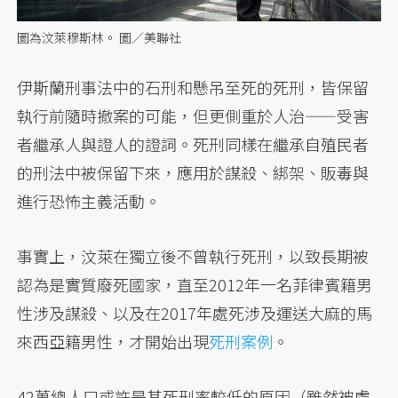
圖為汶萊穆斯林。 圖／美聯社
伊斯蘭刑事法中的石刑和懸吊至死的死刑，皆保留
執行前隨時撤案的可能，但更側重於人治——受害
者繼承人與證人的證詞。死刑同樣在繼承自殖民者
的刑法中被保留下來，應用於謀殺、綁架、販毒與
進行恐怖主義活動。
事實上，汶萊在獨立後不曾執行死刑，以致長期被
認為是實質廢死國家，直至2012年一名菲律賓籍男
性涉及謀殺、以及在2017年處死涉及運送大麻的馬
來西亞籍男性，才開始出現
死刑案例
。
42萬總人口或許是其死刑率較低的原因（雖然被處