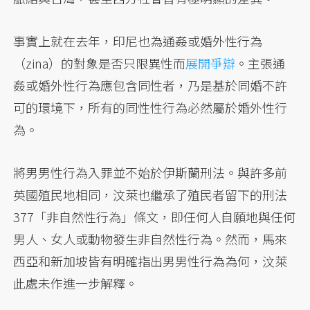
事實上就在去年，印尼也為通姦或婚外性行為
（zina）的對象是否只限異性而
展開爭辯
。主張通
姦或婚外性行為應包含同性者，乃是基於同婚不許
可的環境下，所有的同性性行為必然屬於婚外性行
為。
將男男性行為入罪並不始於伊斯蘭刑法。與許多前
英國殖民地相同，汶萊也繼承了殖民者留下的刑法
377「非自然性行為」條文，即任何人自願地與任何
男人、女人或動物發生非自然性行為。然而，馬來
西亞和新加坡皆有明確指出男男性行為為何，汶萊
此處未作進一步解釋。