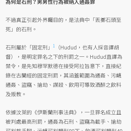
為何是石刑？男男性行為被納入通姦罪
不過真正引起外界矚目的，是法典中「丟擲石頭至
死」的石刑。
1
石刑屬於「固定刑」
（Hudud，也有人採音譯胡
督），是明定罪名之下的刑罰之一。Hudud直譯為
禁令，是先知穆罕默德在接受阿拉旨意下，直接紀
錄在古蘭經的固定刑罰，其涵蓋範圍為通姦、污衊
通姦、盜竊、搶劫、謀殺、飲用可導致酒醉之飲料
及叛教。
依據汶萊的《伊斯蘭刑事法典》，一旦罪名成立且
被判處最高刑罰，通姦為石刑、盜竊為截手、搶劫
可判截手腳、污衊可判鞭刑80下、飲酒可判鞭刑40