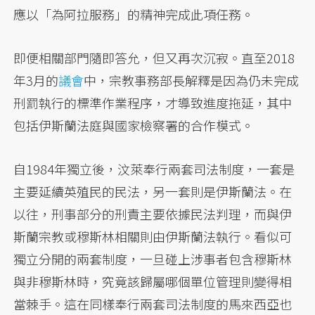
應以「為阿拉服務」的精神完成此項任務。
即便相關部門隨即答允，但又再次沉寂。直至2018
年3月的
議會
中，宗教事務部長解釋是因為仍未完成
刑罰執行的標準作業程序，才導致進度拖延，其中
包括伊斯蘭法庭與國家檢察署的合作模式。
自1984年獨立後，汶萊奉行兩套司法制度，一套是
主要延續英殖民的民法，另一套則是伊斯蘭法。在
以往，刑事部分的刑責主要依據民法判理，而與伊
斯蘭宗教或穆斯林相關則由伊斯蘭法執行。看似可
獨立分開的兩套制度，一旦碰上涉事者包含穆斯林
與非穆斯林時，究竟該歸屬哪個單位管理則變得相
當棘手。這在同樣奉行兩套司法制度的馬來西亞也