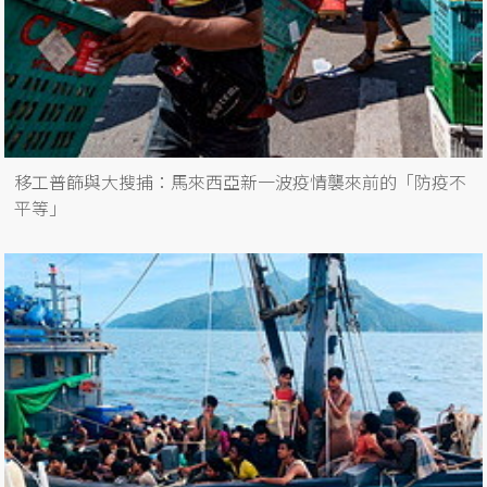
移工普篩與大搜捕：馬來西亞新一波疫情襲來前的「防疫不
平等」