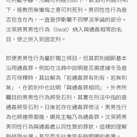
下，叛教而無懺悔之意可判死刑。男同性性行為是
否包含在內，一直是伊斯蘭不同學派爭論的部分。
汶萊將男男性行為（liwat）納入與通姦相等的名
目，使之併入到固定刑。
即便男男性行為屬於獨立條目，但其罰則細節基本
沿用通姦罪。例如在法典中說明是否需逮捕令及是
否可保釋時，其註解為「若通姦罪有則有，若無則
無」，在罰則中也註明「與通姦罪相同」。外界所
矚目的男男性行為將受石刑，其實在刑法中指的是
通姦將受石刑。日後若存在通姦罪修法，男男性行
為也將連帶跟進，顯見主軸乃為通姦罪。汶萊將男
男同性行為與通姦處以同性質的罪狀，這樣的理解
脈絡與台灣，甚至西方社會皆有極明顯的差異。