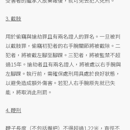
受害者的繼承人放棄報復，就可免去犯人死刑。
3. 截肢
用於偷竊與搶劫罪且有兩名證人的罪名。一旦被判
以截肢罪，偷竊初犯者的右手腕關節將被截除。二
犯者，將被截左腳至腳踝。三犯者，將被監禁不超
過15年。搶劫者且有兩名證人，將被處以右手腕與
左腳踝。執行前，需確保處刑用具處於良好狀態，
以避免造成額外傷害。若犯人右手腕原先就已失
能，將取消此刑罰。
4. 鞭刑
鞭子長度（不包括握把）不得超過1.22米，直徑不