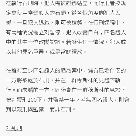
在執行石刑時，犯人需被鬆綁站立，而行刑者按規
定需使用拳頭般大的石頭，從各個角度向犯人丟
擲。一旦犯人逃跑，則可被槍斃。在行刑過程中，
有兩種情況需立刻暫停：犯人改變自白；四名證人
中的其中一位改變證詞。若發生任一情況，犯人或
以其他罪名重審，或是當庭釋放。
在擁有至少四名證人的通姦案中，擁有已婚伴侶的
一方將被處於石刑，并在一群穆斯林的見證下執
行。而未婚的一方，同樣會在一群穆斯林的見證下
被判鞭刑100下，并監禁一年。若無四名證人，則會
判以鞭刑與監禁，而非石刑。
2. 死刑