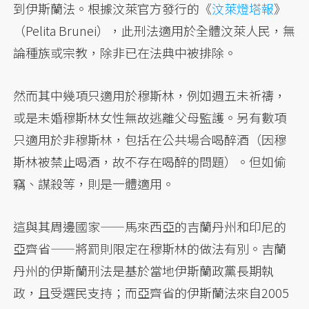
到伊斯蘭法。根據汶萊官方發行的《
汶萊燈塔報
》
（Pelita Brunei），此刑法適用於全體汶萊人民，無
論種族或宗教，除非已在法典中被排除。
然而其中幾項只適用於穆斯林，例如週五未祈禱，
或是未婚穆斯林女性無故逃離父母監護。另有數項
只適用於非穆斯林，包括在公共場合喝醉酒（因穆
斯林被禁止喝酒，故不存在喝醉的問題）。但如偷
竊、謀殺等，則是一體適用。
這與其周邊國家——馬來西亞的吉蘭丹州和印尼的
亞齊省——將罰則限定在穆斯林的做法有別。吉蘭
丹州的伊斯蘭刑法是基於當地伊斯蘭政黨長期執
政，且受選民支持；而亞齊省的伊斯蘭法來自2005