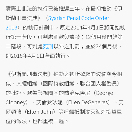
實際上此法的執行已被推遲三年。在最初推動《伊
斯蘭刑事法典》（
Syariah Penal Code Order
2013
）的執行計劃中，原定2014年4月1日將開始執
行第一階段，可判處罰款與監禁；12個月後開始第
二階段，可判處
死刑
以外之刑罰；並於24個月後，
即2016年4月1日全面執行。
《伊斯蘭刑事法典》推動之初所掀起的波瀾與今相
似，人權組織（國際特赦組織、聯合國人權委員）
的批評、歐美影視圈內的喬治克隆尼（George
Clooney）、艾倫狄珍妮（Ellen DeGeneres）、艾
爾頓強（Elton John）等呼籲抵制汶萊海外投資單
位的做法，也都重複一遍。