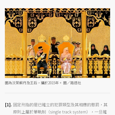
圖為汶萊蘇丹及王后，攝於2015年。 圖／路透社
固定刑指的是已確立的犯罪類型及其相應的懲罰，其
原則上屬於單軌制（single track system），一旦確