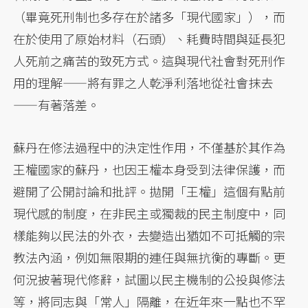
（畢竟死刑制也多存在於諸多「現代國家」），而
在於使用了原始材料（石頭）、耗費時間與延長犯
人死前之痛苦的致死方式。這與現代社會對死刑作
用的理解——將有罪之人乾淨利落地從社會抹去
——有著落差。
蘇丹在修法過程中的決定性作用，不僅基於其作為
王權國家的蘇丹，也因王權本身受到法律保護，而
避開了公開討論和批評。拋開「王權」這個有點前
現代感的制度，在非民主或獨裁的民主制度中，同
樣能夠以民法的外衣，去變造出猶如不可抵觸的宗
教法內涵，例如無限期的連任與無抗衡的專斷。更
何況披著現代修辭，試圖以民主機制的公投與修法
等，將同志與「常人」隔離，在近年來一點也不罕