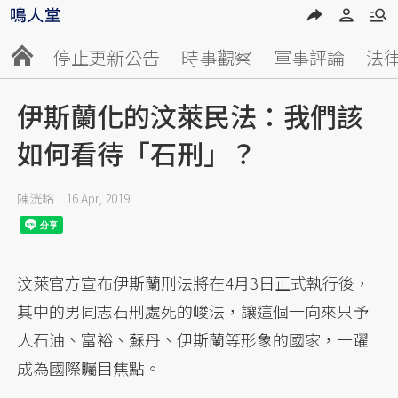
停止更新公告
時事觀察
軍事評論
法
伊斯蘭化的汶萊民法：我們該
如何看待「石刑」？
陳洸銘
16 Apr, 2019
汶萊官方宣布伊斯蘭刑法將在4月3日正式執行後，
其中的男同志石刑處死的峻法，讓這個一向來只予
人石油、富裕、蘇丹、伊斯蘭等形象的國家，一躍
成為國際矚目焦點。