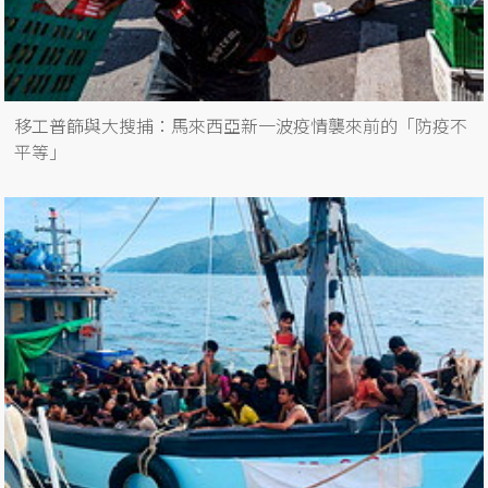
移工普篩與大搜捕：馬來西亞新一波疫情襲來前的「防疫不
平等」