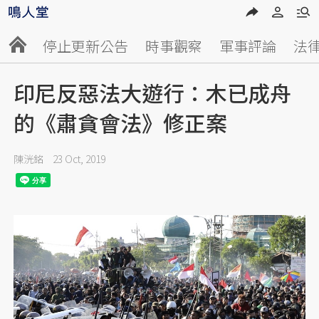
停止更新公告
時事觀察
軍事評論
法
印尼反惡法大遊行：木已成舟
的《肅貪會法》修正案
陳洸銘
23 Oct, 2019