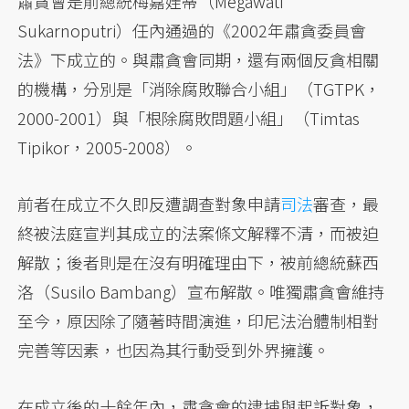
肅貪會是前總統梅嘉娃蒂（Megawati
Sukarnoputri）任內通過的《2002年肅貪委員會
法》下成立的。與肅貪會同期，還有兩個反貪相關
的機構，分別是「消除腐敗聯合小組」（TGTPK，
2000-2001）與「根除腐敗問題小組」（Timtas
Tipikor，2005-2008）。
前者在成立不久即反遭調查對象申請
司法
審查，最
終被法庭宣判其成立的法案條文解釋不清，而被迫
解散；後者則是在沒有明確理由下，被前總統蘇西
洛（Susilo Bambang）宣布解散。唯獨肅貪會維持
至今，原因除了隨著時間演進，印尼法治體制相對
完善等因素，也因為其行動受到外界擁護。
在成立後的十餘年內，肅貪會的逮捕與起訴對象，