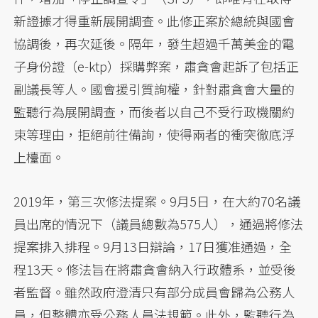
新證據才得重新展開調查。此修正案於總統與國會
協調後，再次延後。隔年，發生超過千萬美金的電
子身份證（e-ktp）採購弊案，肅貪會起訴了包括正
副議長等人。國會援引質詢權，針對肅貪會大量的
監聽行為展開調查，而後者以自己不受行政機關約
束等理由，拒絕前往備詢，使得兩者的衝突徹底浮
上檯面。
2019年，第三次修法提案。9月5日，在大約70名議
員出席的情況下（議員總數為575人），通過將修法
提案排入排程。9月13日辯論，17日獲准通過，全
程13天。修法旨在將肅貪會納入行政體系，並受後
者監督。雖然政府澄清只有部分成員會歸為公務人
員，但整體亦受公務人員法規範。此外，監聽行為