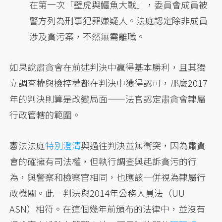
在第一次「壁虎與鱷魚大戰」，委員會成員被
警方列為刑事犯罪嫌疑人。法庭認定除非成員
涉及貪污案，不然無需離職。
如果說肅貪會在前述判決中贏得基本勝利，且其獨
立調查權與檢控權都在判決中獲得認可，那麼2017
年的判決則算是改變局面——法官認定肅貪會隸屬
行政管轄的範圍。
憲法法庭
特別澄清
與過往判決並無衝突，因為肅貪
會的確擁有司法權，但執行調查與起訴貪污的行
為，與警察和檢察官相同，也應該一併視為隸屬行
政機關。此一判決與2014年公務人員法（UU
ASN）相符。在這個幾年前頒布的法律中，並沒有