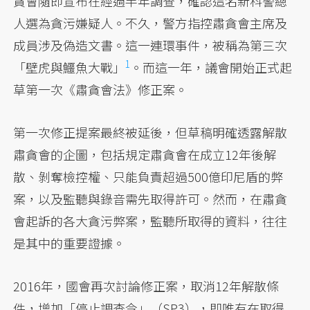
貪會隨即宣布在經過半年調查，確認這名新科警總
人選為貪污嫌疑人。不久，警方指控肅貪會主席及
成員涉及偽造文書。這一連環事件，被稱為第三次
1
「壁虎與鱷魚大戰」
。而這一年，議會開始正式起
草第一次《肅貪會法》修正案。
第一次修正提案最終被延後，但草稿明確透露解散
肅貪會的企圖，包括規定肅貪會在成立12年後解
散、剝奪檢控權、只能負責超過500億印尼盾的弊
案，以及監聽與錄音需先取得許可。然而，在肅貪
會起訴的各大貪污弊案，監聽所取得的資料，往往
是其中的重要證據。
2016年，國會再次討論修正案，取消12年解散條
件，增加「停止調查令」（SP3），即唯有在取得