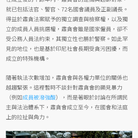
就已包括法官、警官、72名國會議員及正副議長。
得益於肅貪法案賦予的獨立調查與檢察權，以及獨
立的成員人員挑選權，肅貪會雖是國家僱員，卻不
受公務人員法約束，其獨立性也勝於警察。如此罕
見的地位，也是基於印尼社會長期受貪污困擾，而
成立的特殊機構。
隨著執法次數增加，肅貪會與各權力單位的關係也
越趨緊張。這裡暫時不談針對肅貪會的顯見暴力
（例如
成員被潑強酸
），而是著眼於討論在所謂民
主與法治體系下，肅貪會成立至今，在國會和法庭
上的拉扯與角力。