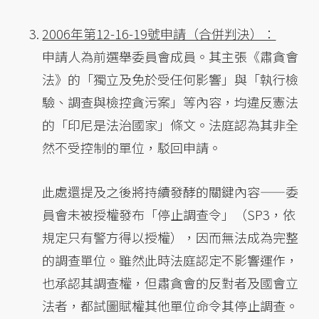
2006年第12-16-19號申請（合併判決）：
申請人為前選舉委員會成員。其主張《肅貪會
法》的「獨立及免於受任何影響」與「執行檢
驗、調查與檢控貪污案」等內容，均違反憲法
的「印尼是法治國家」條文。法庭認為其非全
然不受控制的單位，駁回申請。
此處還提及之後將持續發酵的關鍵內容——委
員會未被授權發布「停止調查令」（SP3，依
規定只有警方得以授權），因而無法成為完整
的調查單位。雖然此時法庭認定不影響運作，
也承認其調查權，但肅貪會的反對者及國會立
法者，都試圖賦權其他單位命令其停止調查。