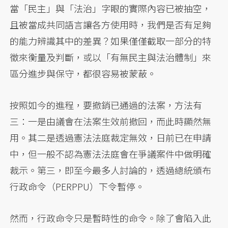
當「民主」與「法治」字眼的實際內容已被抽空，
且被當成共同語言讓各方使用時，我們是否有足夠
的能力辨識其中的差異？如果僅僅截取一部分的特
徵來衡量及判斷，或以「有無民主與法治體制」來
區分進步與保守，都很容易被蒙蔽。
按照如今的進程，要撤銷已通過的法案，方法有
三：一是由議會在法案生效前撤回，而此時顯然無
用。其二是透過憲法法庭裁定無效，日前已在申請
中，但一般不認為憲法法庭會在爭議案件中做明確
裁示。第三，即至今最多人討論的，透過總統頒布
行政命令（PERPPU）下令暫停。
然而，行政命令只是暫時性的命令。除了會陷入此