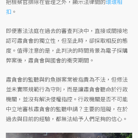
把檢察官排除在管理之外，顯示法律間的
環環相
扣
。
即便憲法法庭在過去的審查判決中，直接或間接地
認可肅貪會的獨立性，但至此時，卻採取相反的態
度。值得注意的是，此判決的時間背景為電子採購
弊案後，肅貪會與國會的衝突期間。
肅貪會的監聽與釣魚辦案常被指責為不法，但修法
並未實際規範行為守則，而是讓肅貪會聽命於行政
機關，並沒有解決侵權指控。行政機關是否不可能
中立地審核肅貪會的監聽申請？主要的阻礙，在於
過去與目前的經驗，都無法給予人們足夠的信心。