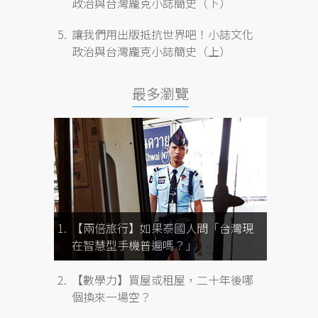
政治與台灣龐克小誌簡史（下）
讓我們用出版抵抗世界吧！小誌文化
政治與台灣龐克小誌簡史（上）
最多瀏覽
【兩倍旅行】如果泰國人問「台灣現
在智慧型手機普遍嗎？」
【數學力】買屋或租屋，二十年後哪
個換來一場空？