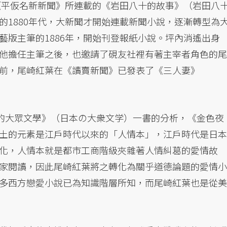
年《平仮名新新聞》所連載的《岩田八十的故事》（岩田八
的1880年代，大新聞才開始連載新聞小說，逐漸轉型為
藝版主筆的1886年，開始刊登報紙小說。坪內消遙出身
他擔任主筆之後，也邀請了硯友社裡有著主宰者角色的尾
前，尾崎紅葉在《讀賣新聞》已發表了《三人妻》
在《日本的大眾文學》（日本の大衆文学）一書的分析，《金色夜
土的元素是江戶時代以來的「人情本」，江戶時代是日本
化，人情本就是都市工商階級夾雜著人情糾葛的愛情故
家閱讀，因此尾崎紅葉將之轉化為關乎道德論題的愛情小
多西方戀愛小說已為知識階層所知，而尾崎紅葉也是從美