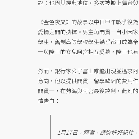
說；也因其經典地位，多次被搬上舞台與
《金色夜叉》的故事以中日甲午戰爭後為
愛情之間的抉擇。男主角間貫一自小因家
學生，舊制高等學校學生幾乎都可成為帝
一與隆三的女兒阿宮相互愛慕，隆三也有
然而，銀行家公子富山唯繼出現並追求阿
意向，他以提供間貫一留學歐洲的費用作
間貫一，在熱海與阿宮最後談判，此刻的
情告白：
1月17日，阿宮，請妳好好記住