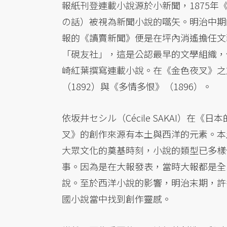
報紙刊登連載小說源於小新聞，1875
の話）被視為新聞小說的嚆矢。明治中期
報的《讀賣新聞》便是在坪內消遙擔任文
「硯友社」，這是公認最早的文學組織，
崎紅葉撰寫連載小說。在《金色夜叉》之
（1892）與《多情多恨》（1896）。
依坂井セシル（Cécile SAKAI）
叉》的創作來源有本土與西洋的元素。本
大眾文化的奠基時刻，小說的類型已多樣
事。因為是在大報發表，當時大報都是全
說。至於西洋小說的影響，明治末期，許
國小說當中找到創作靈感。