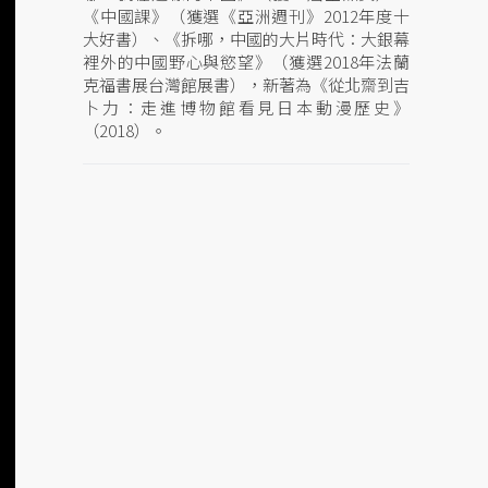
《中國課》（獲選《亞洲週刊》2012年度十
大好書）、《拆哪，中國的大片時代：大銀幕
裡外的中國野心與慾望》（獲選2018年法蘭
克福書展台灣館展書），新著為《從北齋到吉
卜力：走進博物館看見日本動漫歷史》
（2018）。