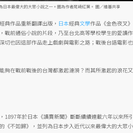
視為日本最偉大的大眾小說之一。圖為作者尾崎紅葉。 圖／維基共享
經典作品重新翻譯出版，
日本
經典
文學
作品《金色夜叉》
，戰前通俗小說的片段，乃至台北高等學校學生的愛讀作
深切也因這部作品走上戲劇與電影之路；戰後台語電影也
能夠在戰前戰後的台灣都激起漣漪？而其所激起的浪花又
，1897年於日本《讀賣新聞》斷斷續續連載六年以來所
的《不如歸》，並列為日本步入近代以來最偉大的大眾小