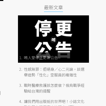
最新文章
鳴人堂停止更新公告
性感無罪：拒絕身／心二元論，談選
舉造勢「性化」空服員的複雜性
戰時醫療救護該怎麼做？俄烏戰爭經
驗給台灣的提醒
引
讓我們用出版抵抗世界吧！小誌文化