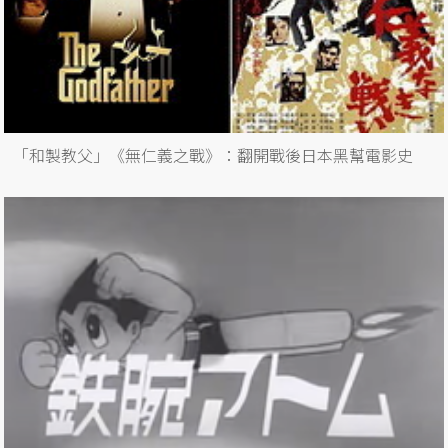
「和製教父」《無仁義之戰》：翻開戰後日本黑幫電影史