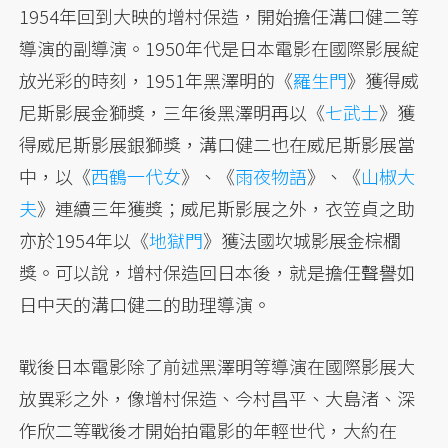
1954年回到大映的增村保造，開始擔任溝口健二等
導演的副導演。1950年代是日本電影在國際影展綻
放光彩的時刻，1951年黑澤明的《
羅生門
》獲得威
尼斯影展金獅獎，三年後黑澤明再以《
七武士
》獲
得威尼斯影展銀獅獎，溝口健二也在威尼斯影展當
中，以《
西鶴一代女
》、《
雨夜物語
》、《
山椒大
夫
》連續三年獲獎；威尼斯影展之外，衣笠貞之助
亦於1954年以《
地獄門
》獲法國坎城影展金棕櫚
獎。可以說，增村保造回日本後，就是擔任聲譽如
日中天的溝口健二的助理導演。
戰後日本電影除了前述黑澤明等導演在國際影展大
放異彩之外，像增村保造、今村昌平、大島渚、深
作欣二等戰後才開始拍電影的年輕世代，大約在