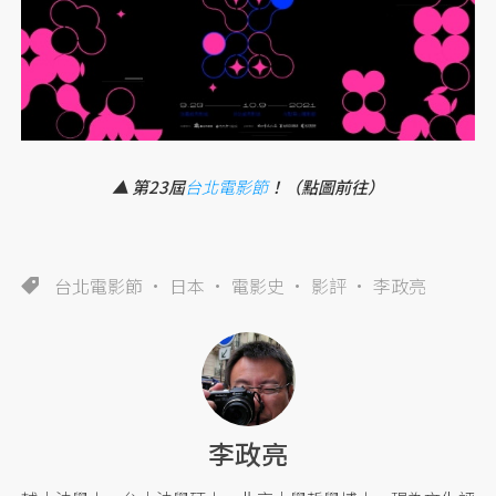
▲ 第23屆
台北電影節
！（點圖前往）
台北電影節
日本
電影史
影評
李政亮
李政亮