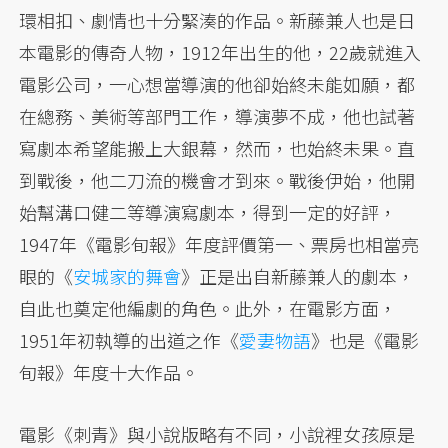
環相扣、劇情也十分緊湊的作品。新藤兼人也是日
本電影的傳奇人物，1912年出生的他，22歲就進入
電影公司，一心想當導演的他卻始終未能如願，都
在總務、美術等部門工作，導演夢不成，他也試著
寫劇本希望能搬上大銀幕，然而，也始終未果。直
到戰後，他二刀流的機會才到來。戰後伊始，他開
始幫溝口健二等導演寫劇本，得到一定的好評，
1947年《電影旬報》年度評價第一、票房也相當亮
眼的《
安城家的舞會
》正是出自新藤兼人的劇本，
自此也奠定他編劇的角色。此外，在電影方面，
1951年初執導的出道之作《
愛妻物語
》也是《電影
旬報》年度十大作品。
電影《刺青》與小說版略有不同，小說裡女孩原是