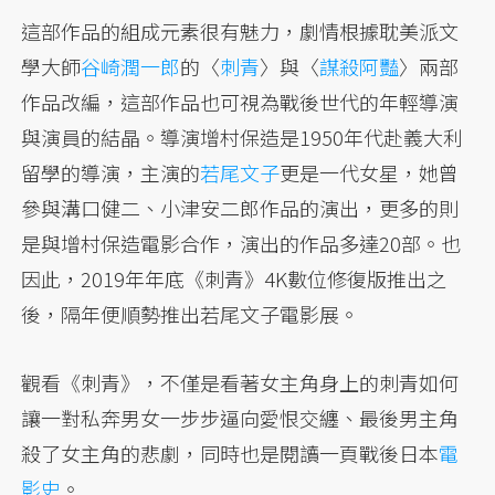
這部作品的組成元素很有魅力，劇情根據耽美派文
學大師
谷崎潤一郎
的〈
刺青
〉與〈
謀殺阿豔
〉兩部
作品改編，這部作品也可視為戰後世代的年輕導演
與演員的結晶。導演增村保造是1950年代赴義大利
留學的導演，主演的
若尾文子
更是一代女星，她曾
參與溝口健二、小津安二郎作品的演出，更多的則
是與增村保造電影合作，演出的作品多達20部。也
因此，2019年年底《刺青》4K數位修復版推出之
後，隔年便順勢推出若尾文子電影展。
觀看《刺青》，不僅是看著女主角身上的刺青如何
讓一對私奔男女一步步逼向愛恨交纏、最後男主角
殺了女主角的悲劇，同時也是閱讀一頁戰後日本
電
影史
。