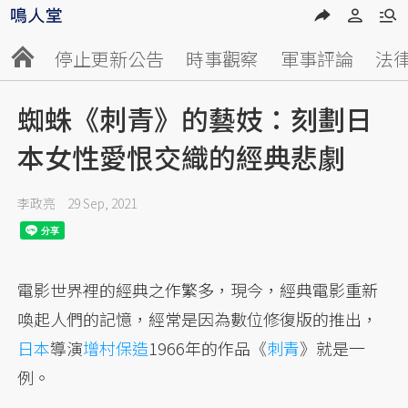
停止更新公告
時事觀察
軍事評論
法
蜘蛛《刺青》的藝妓：刻劃日
本女性愛恨交織的經典悲劇
李政亮
29 Sep, 2021
電影世界裡的經典之作繁多，現今，經典電影重新
喚起人們的記憶，經常是因為數位修復版的推出，
日本
導演
增村保造
1966年的作品《
刺青
》就是一
例。