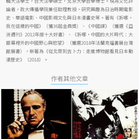
輔大法學士，台大法學碩士，北京大學哲學博士。現為文化評
論者，政大傳播學院兼任助理教授，研究興趣為日治時期電影
史、華語電影、中國影視文化與日本漫畫史等。著有《拆哪，
我在這樣的中國》（獲36屆金鼎獎）、《中國課》（獲選《亞
洲週刊》2012年度十大好書）、《拆哪，中國的大片時代：大
銀幕裡外的中國野心與慾望》（獲選2018年法蘭克福書展台灣
館展書），新著為《從北齋到吉卜力：走進博物館看見日本動
漫歷史》（2018）。
作者其他文章