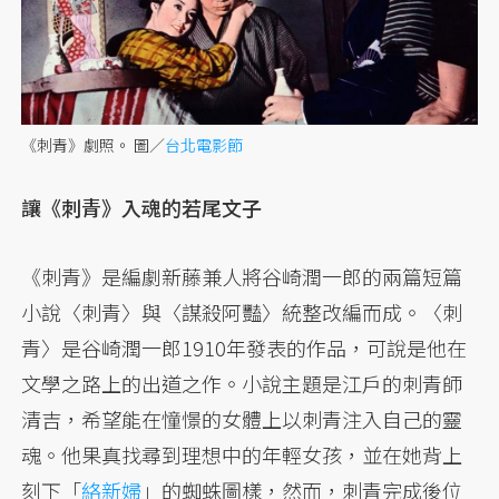
《刺青》劇照。
圖／
台北電影節
讓《刺青》入魂的若尾文子
《刺青》是編劇新藤兼人將谷崎潤一郎的兩篇短篇
小說〈刺青〉與〈謀殺阿豔〉統整改編而成。〈刺
青〉是谷崎潤一郎1910年發表的作品，可說是他在
文學之路上的出道之作。小說主題是江戶的刺青師
清吉，希望能在憧憬的女體上以刺青注入自己的靈
魂。他果真找尋到理想中的年輕女孩，並在她背上
刻下「
絡新婦
」的蜘蛛圖樣，然而，刺青完成後位