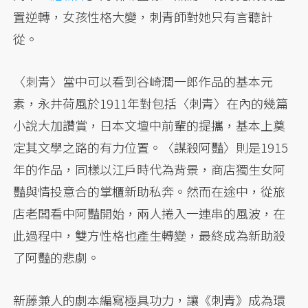
置逆轉，女孩性格大變，刺青師對她只有言聽計
從。
〈刺青〉當中可以看到谷崎潤一郎作品的基本元
素，永井荷風於1911年對包括〈刺青〉在內的幾篇
小說大加讚賞，日本文壇中前輩的提攜，基本上奠
定其文學之路的有力位置。〈謀殺阿豔〉則是1915
年的作品，同樣以江戶時代為背景，商店獨生女阿
豔與情投意合的掌櫃新助私奔。然而在途中，從旅
店老闆看中阿豔開始，兩人捲入一連串的風波，在
此過程中，雙方性格也產生轉變，最終成為新助殺
了阿豔的悲劇。
新藤兼人的劇本編寫極具功力，讓《刺青》成為環