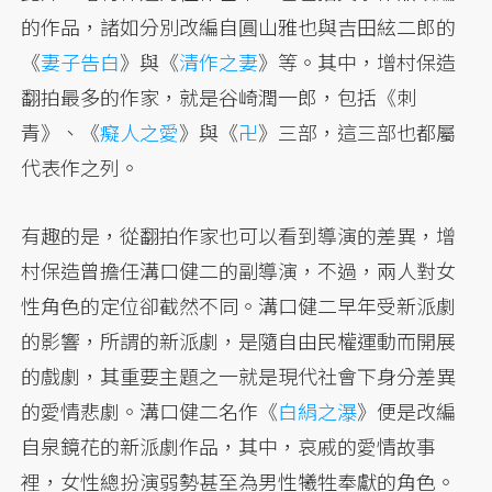
的作品，諸如分別改編自圓山雅也與吉田絃二郎的
《
妻子告白
》與《
清作之妻
》等。其中，增村保造
翻拍最多的作家，就是谷崎潤一郎，包括《刺
青》、《
癡人之愛
》與《
卍
》三部，這三部也都屬
代表作之列。
有趣的是，從翻拍作家也可以看到導演的差異，增
村保造曾擔任溝口健二的副導演，不過，兩人對女
性角色的定位卻截然不同。溝口健二早年受新派劇
的影響，所謂的新派劇，是隨自由民權運動而開展
的戲劇，其重要主題之一就是現代社會下身分差異
的愛情悲劇。溝口健二名作《
白絹之瀑
》便是改編
自泉鏡花的新派劇作品，其中，哀戚的愛情故事
裡，女性總扮演弱勢甚至為男性犧牲奉獻的角色。