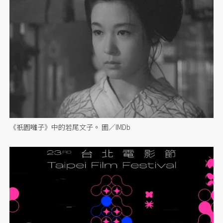
《祇園囃子》中的若尾文子。 圖／IMDb