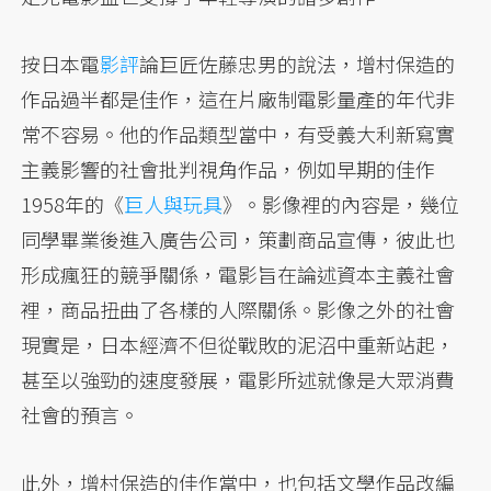
按日本電
影評
論巨匠佐藤忠男的說法，增村保造的
作品過半都是佳作，這在片廠制電影量產的年代非
常不容易。他的作品類型當中，有受義大利新寫實
主義影響的社會批判視角作品，例如早期的佳作
1958年的《
巨人與玩具
》。影像裡的內容是，幾位
同學畢業後進入廣告公司，策劃商品宣傳，彼此也
形成瘋狂的競爭關係，電影旨在論述資本主義社會
裡，商品扭曲了各樣的人際關係。影像之外的社會
現實是，日本經濟不但從戰敗的泥沼中重新站起，
甚至以強勁的速度發展，電影所述就像是大眾消費
社會的預言。
此外，增村保造的佳作當中，也包括文學作品改編