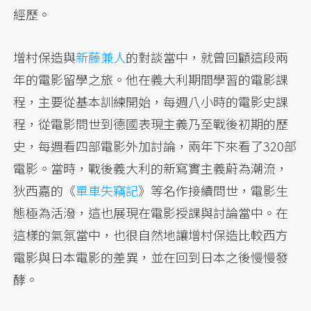
經歷。
增村保造與
新藤兼人
的對談當中，就曾回顧這段兩
年的電影留學之旅。他在義大利期間學習的電影課
程，主要從基本訓練開始，每週八小時的電影史課
程，從電影問世到德國表現主義乃至戰後初期的歷
史，每週看四部電影外加討論，兩年下來看了320部
電影。當時，戰後義大利的新寫實主義蔚為潮流，
狄西嘉的《
單車失竊記
》等名作接續問世，電影生
態極為活潑，這也展現在電影授課與討論當中。在
這樣的氣氛當中，也很自然地讓增村保造比較西方
電影與日本電影的差異，並在回到日本之後慢慢發
酵。