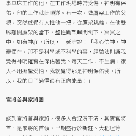
事車床工作的他，在工作現場時常受傷，神明有保
佑，他的工作就此順遂。有一次，做鷹架工作的父
親，突然感覺有人推他一把，從鷹架跳離，在他雙
腳離開鷹架的當下，整幢鷹架瞬間倒下，冥冥之
中，如有神庇，所以，王延守說：「我心信神，神
靈便在，那不是科學或不科學的事，經驗法則讓我
覺得神明確實在保佑著我。每天工作，不生病，家
人不用擔驚受怕，我就覺得那是神明保佑我，所
以，我的日子過得很有正向能量！」
官將首與家將團
談到官將首與家將，很多人會混淆不清，其實官將
首，是家將的首領，早期盛行於新莊、大稻埕等