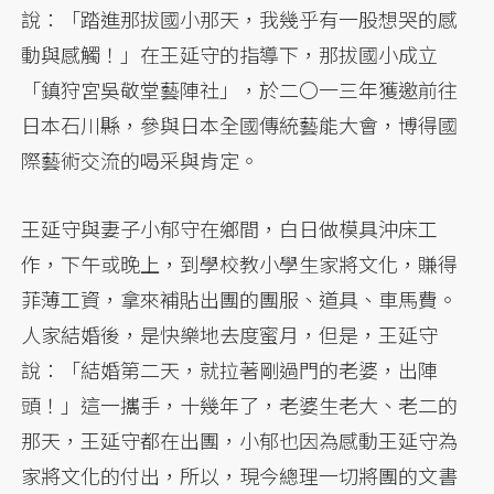
說：「踏進那拔國小那天，我幾乎有一股想哭的感
動與感觸！」在王延守的指導下，那拔國小成立
「鎮狩宮吳敬堂藝陣社」，於二〇一三年獲邀前往
日本石川縣，參與日本全國傳統藝能大會，博得國
際藝術交流的喝采與肯定。
王延守與妻子小郁守在鄉間，白日做模具沖床工
作，下午或晚上，到學校教小學生家將文化，賺得
菲薄工資，拿來補貼出團的團服、道具、車馬費。
人家結婚後，是快樂地去度蜜月，但是，王延守
說：「結婚第二天，就拉著剛過門的老婆，出陣
頭！」這一攜手，十幾年了，老婆生老大、老二的
那天，王延守都在出團，小郁也因為感動王延守為
家將文化的付出，所以，現今總理一切將團的文書