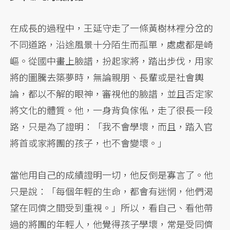
在成長的過程中，王延守走了一條黃樹林裡分岔的
不同道路，沿途風景十分陌生而孤單，處處都是崎
嶇。從國中畫上臉譜，扮起家將，踏出步伐，用家
將的圖騰去築夢時，無論親朋、長輩或是社會輿
論，都以不解的眼神，審視他的臉譜，並且否定家
將文化的體質。他，一身背負傢俬，走了很長一段
路，只是為了證明：「我不會學壞，而且，踏入官
將首或家將團的孩子，也不會變壞。」
當他用自己的成績證明一切，他反倒是寡言了。他
只是說：「每個年輕的生命，都會有迷惘，他們渴
望在同儕之間受到重視。」所以，看自己、看他帶
過的將團的年輕人，他覺得孩子學壞，常是受同儕