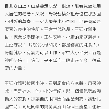
自北寮山上，山路要走很深、很遠，能看見頹圮無
人居住的老厝。父親、母親暫棲外祖母位在那拔國
小附近的草寮，一家人擠在小小空間，那是養豬舍
廢棄改良後的住所。王家世代務農，王延守誕生
後，家業從零開始，正往安穩、小康的家庭邁進。
王延守說：「我的父母和我，都是務實的賺食人，
身體健康，有氣力可以工作，家中大小平安，就是
神明保佑。」信仰，是王延守一路走來至今，很重
要的力量！
王延守讀那拔國小時，看到廟會的八家將，風采神
威，盡是迷人！他小小的年紀，那一個個氣勢威嚇
懾人的家將，卻讓他的眼神因而晶瑩閃亮。讀新化
國中時，同班同學的舅舅蔡龍山有個玉龍堂，也帶