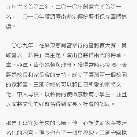
九年官將首第二名、二〇一〇年創意官將首第一
名，二〇一〇年獲頒臺南縣定傳統藝術保存團體錦
旗。
二〇〇九年，在屏東慈鳳宮舉行的官將首大賽，吳
敬堂以「薪傳」為主題，演出官將首兩代的傳承，
拿下亞軍，這份殊榮與理念，獲得當時那拔國小康
麗娟校長和家長會的支持，成立了臺灣第一個校園
的家將團，王延守終於可以將自己所愛的家將文
化，帶入母校，以薪傳的使命感教育小學生，並且
以家將文化的好聲名得到家長、社會的認同。
那是王延守多年來的心願，他一心想洗刷家將被污
名化的困窘，現今也有了一個里程碑。王延守回憶