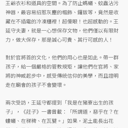
王爺衣衫和道具的空間。為了防止螞蟻、蚊蟲沾污
神器，最容易招惹灰塵的帽飾、鑼鈸等，竟然是收
藏在不插電的冷凍櫃裡！超傻眼！也超感動的。王
延守夫妻，就是一心想保存文物，他們僅以有限財
力，做大保存，那是誠心可貴、其行可感的人！
對於官將首的文化，他們的用心也是如此。帶一群
孩子，給一個嚴格的管教規矩，讓他們在官將、家
將的神威起步中，感受傳統信仰的美學，而且證明
走在廟會的孩子不會變壞。
兩次受訪，王延守都提到「我是在豬寮出生的孩
子」，《莊子》一書曾載：「所謂道，惡乎在？在
螻蟻、在稊稗、在瓦甓。」如果，泥土能長出花