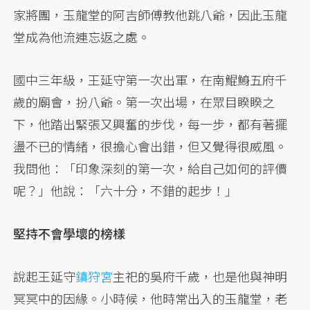
家將團，玉龍堂的阿吉師傅教他跳八爺，因此玉龍
堂成為他流連忘返之處。
國中三年級，王延守第一次出軍，在南鯤鯓五府千
歲的廟會，扮八爺。第一次出場，在眾目睽睽之
下，他踏出緊張又興奮的步伐，每一步，都有著擺
盪不已的情緒，很擔心會出錯，但又覺得很威風。
我問他：「印象深刻的第一次，給自己如何的評價
呢？」他說：「六十分，不錯的起步！」
堅持不會學壞的榜樣
說起王延守
鎮狩宮
主祀的吳府千歲，也是他與神明
冥冥中的因緣。小時候，他時常出入的玉龍堂，老