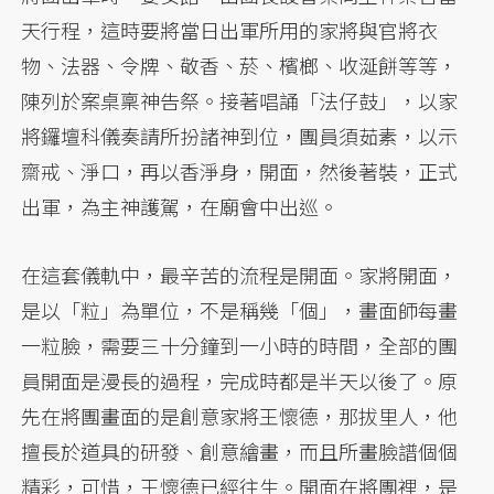
天行程，這時要將當日出軍所用的家將與官將衣
物、法器、令牌、敬香、菸、檳榔、收涎餅等等，
陳列於案桌稟神告祭。接著唱誦「法仔鼓」，以家
將鑼壇科儀奏請所扮諸神到位，團員須茹素，以示
齋戒、淨口，再以香淨身，開面，然後著裝，正式
出軍，為主神護駕，在廟會中出巡。
在這套儀軌中，最辛苦的流程是開面。家將開面，
是以「粒」為單位，不是稱幾「個」，畫面師每畫
一粒臉，需要三十分鐘到一小時的時間，全部的團
員開面是漫長的過程，完成時都是半天以後了。原
先在將團畫面的是創意家將王懷德，那拔里人，他
擅長於道具的研發、創意繪畫，而且所畫臉譜個個
精彩，可惜，王懷德已經往生。開面在將團裡，是