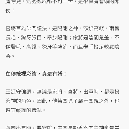
魔除兇，氣勢威風都不可一世，是很具有看頭的陣
仗！
官將首為佛門護法，是陽剛之神，頭綁高錢，兩鬢
長毛，獠牙張目，舉步陽剛；家將是陰間鬼差，不
做鬢毛、高錢、獠牙等裝飾，而且舉手投足較顯陰
柔。
在傳統裡彩繪，真是有譜！
王延守強調，無論是家將、官將，出軍時，都是扮
演神的角色，因此，他帶團除了嚴守團規之外，也
遵守嚴謹的儀軌。
將團出軍時，要安館，由團長設香案向主神稟告當