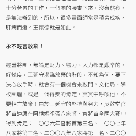
十分勞累的工作，一個團的臉畫下來，沒有熬夜，
是無法辦到的，所以，很多畫面師常是積勞成疾，
肝病而逝。王懷德就是如此。
永不輕言放棄！
經營將團，無論是財力、物力、人力都是艱辛的，
好幾度，王延守瀕臨放棄的階段，不知為何，要下
決心放手時，就會有一個機會來敲門。文化局、學
校團體，或是一個得獎的肯定，冥冥中呼喚他，不
要輕言放棄！由於王延守的堅持與努力，吳敬堂官
將首連續在阿猴媽祖盃八家將、官將首全國大賽中
得到肯定：二〇〇六年官將首第三名、二〇〇七年
八家將第三名、二〇〇八年八家將第一名、二〇〇