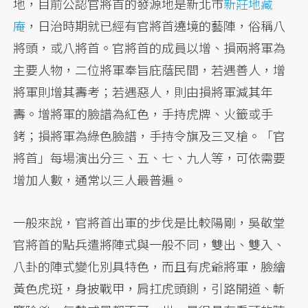
地，目前公認官將首的發源地是新北市
新莊地藏
庵
，日治時期就已經有官將首遶境的藝陣，俗稱八
將頭，或八將首。官將首的成員以增、損兩將軍為
主要人物，二位將軍奉旨庇蔭民間，若遇善人，增
將軍則增其壽考；若遇惡人，則由損將軍減其年
壽。增將軍的臉譜為紅色，手持虎牌、火籤或手
銬；損將軍為綠色臉譜，手持令旗及三叉槍。「官
將首」每場演出分三、五、七、九人等，可依需要
增加人數，通常以三人最普遍。
一般來說，官將首出軍的步伐是比較陽剛，吳敬堂
官將首的點兵遣將陣式與一般不同，雙出、雙入、
八卦的陣式變化別具特色，而且有虎爺將軍，臉繪
黃色虎斑，身披戰甲，肩扛虎頭鍘，引路開道、斬