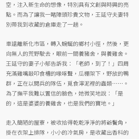
空，注入新生命的想像，特別具有文創與時興的亮
點。而為了讓我一睹陣頭珍貴文物，王延守夫妻特
別帶我到收藏的倉庫走了一趟。
車遠離新化市區，轉入蜿蜒的鄉村小徑，然後，更
向無人的荒野駛去，眼前一間養豬舍，與養雞舍。
王延守的妻子小郁告訴我：「老師，到了！」四周
充滿雞嘴敲叩食槽的喙啄聲，瓜棚架下，野放的鴨
群，正在以閱兵的隊伍，覓食濘泥裡的蟲類……。
為了撫平我難以置信的臉色，她微笑地說：「是
的，這是婆婆的養雞舍，也是我們的寶地。」
走入簡陋的屋寮，被收拾得乾乾淨淨的將爺鬢角，
掛在衣架上排隊，小小的冷氣房，是收藏出香科的