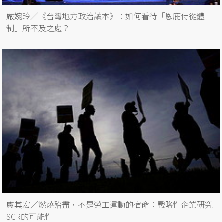
嚴婉玲／《台灣地方政治讀本》：如何看待「恩庇侍從體
制」所不及之處？
盧其宏／燃燒殆盡，不是勞工運動的宿命：戰略性企業研究
SCR的可能性