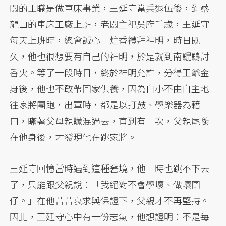
闆的正職是做車床事業，王延守當兵退伍後，到蔡
龍山的車床工廠上班，老闆主祀吳府千歲，王延守
每天上班時，總會誠心一炷香禮拜神明，時日既
久，他也很想要有自己的神明，於是就到南鯤鯓討
香火。等了一段時日，終於神明允許，分得王爺金
身後，他也不敢帶回家供養，因為自小不由自主地
往家將團跑，出軍時，都是以打鼓、學樂器為藉
口，瞞著父母親矇混過去，直到有一次，父親尾隨
在他身後，才發現他在跳家將。
王延守回憶當時遇到這種窘境，他一時也跳不下去
了，只能跟父親說：「我絕對不會學壞、做壞囝
仔。」在他苦苦哀求與保證下，父親才不再堅持。
因此，王延守心中有一份志氣，他想證明：不是每