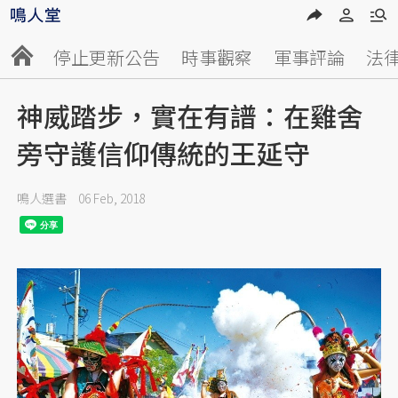
停止更新公告
時事觀察
軍事評論
法
神威踏步，實在有譜：在雞舍
旁守護信仰傳統的王延守
鳴人選書
06 Feb, 2018