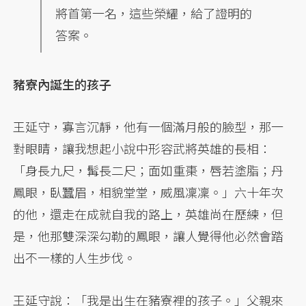
將首第一名，這些榮耀，給了證明的
答案。
豬寮內誕生的孩子
王延守，寡言沉靜，他有一個滿月般的臉型，那一
對眼睛，讓我想起小說中形容武將英雄的長相：
「身長九尺，髯長二尺；面如重棗，唇若塗脂；丹
鳳眼，臥蠶眉，相貌堂堂，威風凜凜。」六十年次
的他，還走在成就自我的路上，英雄尚在歷練，但
是，他那雙深深勾勒的鳳眼，讓人覺得他必然會踏
出不一樣的人生步伐。
王延守說：「我是出生在豬寮裡的孩子。」父親來