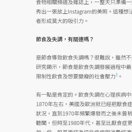
食物相關頻道及雜誌上，一整天只準備一
秀出一張放上Instagram的美照。
者形成莫大的吸引力。
節食及失調，有關連嗎？
是節食導致飲食失調嗎？很難說，雖然不
研究顯示，節食是飲食失調發展過程中最
3
限制性飲食及想要變瘦的社會壓力
。
有一點是肯定的。飲食失調在心理疾病中
1870年左右，美國及歐洲就已經把厭食
狀況，直到1970年頻繁爆發而之後未曾
聽聞，但時至1980年代，甚至比厭食