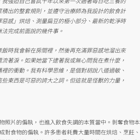
，我強迫自己嘗試十年以來第一次過著每日吃三餐的
累積出的整套規則，並遵守治療師為我設計的飲食計
罪惡感」烘焙、測量扁豆的極小部分、最新的乾淨時
無法完成前面說的幾件事。
煮飯時我會躲在房間裡，然後再充滿罪惡感地溜出來
還流著淚。如果她當下逮著我或無心問我在煮什麼，
桶裡的衝動。我有科學思維，是個對胡說八道過敏、
這些東西是可惡的誇大之詞。但這就是怪獸的力量，
物照片的偏執，也進入飲食失調的本質當中。剝奪食物本
成對食物的偏執。許多患者耗費大量時間在烘焙、烹飪、