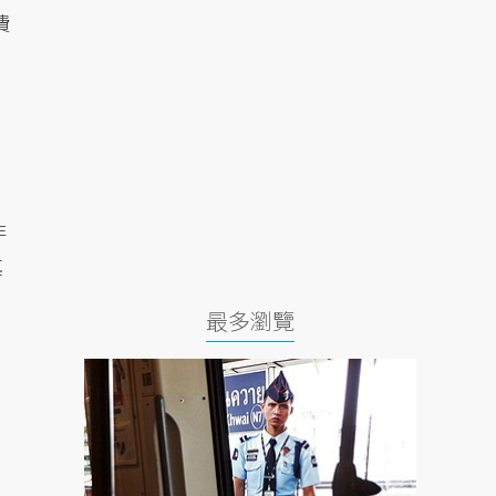
費
前
非
其
最多瀏覽