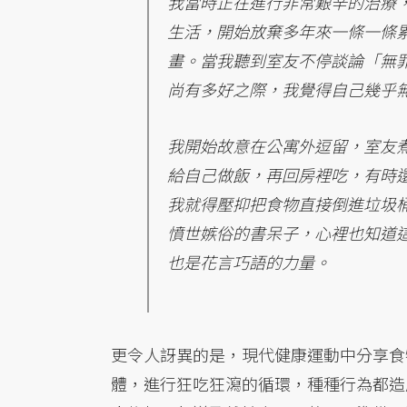
我當時正在進行非常艱辛的治療
生活，開始放棄多年來一條一條
畫。當我聽到室友不停談論「無
尚有多好之際，我覺得自己幾乎
我開始故意在公寓外逗留，室友
給自己做飯，再回房裡吃，有時
我就得壓抑把食物直接倒進垃圾
憤世嫉俗的書呆子，心裡也知道
也是花言巧語的力量。
更令人訝異的是，現代健康運動中分享食
體，進行狂吃狂瀉的循環，種種行為都造