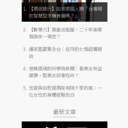
【兩倍旅行】如果泰國人問「台灣現
在智慧型手機普遍嗎？」
【數學力】買屋或租屋，二十年後哪
個換來一場空？
護家盟震驚全台：反同的七個超爛理
由
中
的
借屍還魂的科學偽新聞：看美女有益
健康，娶美女卻會短命？
性愛與自慰是兩座相隔千里的島：一
位女性的身體經驗告白
最新文章