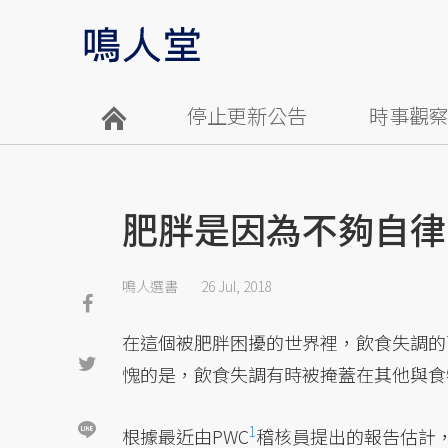
停止更新公告
時事觀
肥胖是因為不夠自律
鳴人選書
26 Jul, 2018
在這個被肥胖困擾的世界裡，飲食失調的
愧的是，飲食失調有時被掩蓋在其他與食
1
根據最近由PWC
稽核員提出的報告估計，