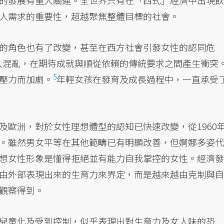
的發展有重大關連。全世界只有在「西式」經濟中出現飲
人需求的重要性，超越聚焦整體目標的社會。
的角色也有了改變，甚至在西方社會引發女性的認同危
入混亂，在期待成就與順從依賴的傳統要求之間產生衝突
5
壓力而加劇。
年輕女孩在發育及成長過程中，一直承受
及歐洲，對於女性理想體型的認知已快速改變，從1960
。雖然男女平等在其他範疇已有明顯改善，但婀娜多姿代
想女性形象是懂得拒絕並有能力自我掌控的女性。經濟發
由外部表現出來的生育力來界定，而是越來越由克制與自
觀察得到。
兒童化及受到控制，似乎表現出對生育力及女人味的恐