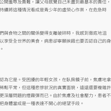
公開羞辱及責難，讓父母感覺自己未盡到最基本的責任，
持續將這種情況看成是青少年的虛榮心作祟，在危急時
們與食物之間的關係變得支離破碎時，我感到徹底地沮
以享受全世界的美食，病患卻寧願挨餓也要否認自己的身
。
認為它是。受困擾的年輕女孩，在臥房鏡子前，焦慮地拿
稀鬆平常，但這種悲慘狀況的真實面貌，遠遠還要複雜許
更深層問題的煙霧彈而已。由於焦慮及社會壓力，患者不
把身體當成是一種表達不開心的絕望手段。