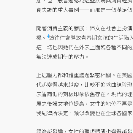
加，但一般普遍認為這些疾病與消費經濟
食失調的重大事例——而那是一個滿足個
隨著消費主義的發展，婦女在社會上扮演
4
機。
這往往會導致青春期女孩的生活陷
這一切也因她們在外表上面臨各種不同的
無法達成期待的壓力。
上述壓力都和體重議題緊密相關。在美國
代起變得越來越瘦，比較不追求曲線玲瓏
表智商低的刻板印象依舊存在。現代的理
展之後婦女地位提高，女性的地位不再是
我紀律所決定，類似改變也在全球各國家
經濟越發達，女性的理想體態也變得越發