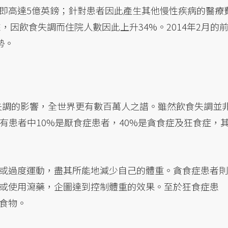
即高達5億英鎊；針對患者因此產生其他慢性疾病的醫療
，因飲食失調而住院人數因此上升34%。2014年2月的
勢。
食失調的影響，全世界更有數百萬人之譜。雖然飲食失調並
有患者中10%是厭食症患者，40%是貪食症及狂食症，
或過度運動，盡其所能地減少自己的體重。貪食症患者則
或使用瀉藥，企圖達到控制體重的效果。至於狂食症患
食物。