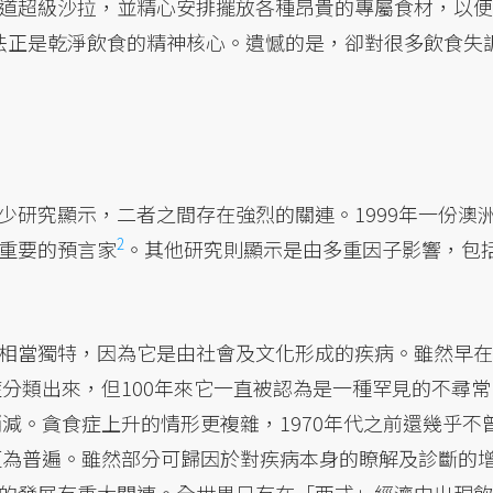
道超級沙拉，並精心安排擺放各種昂貴的專屬食材，以便
這種想法正是乾淨飲食的精神核心。遺憾的是，卻對很多飲食失
少研究顯示，二者之間存在強烈的關連。1999年一份澳
2
重要的預言家
。
其他研究則顯示是由多重因子影響，包
相當獨特，因為它是由社會及文化形成的疾病。雖然早在
症分類出來，但100年來它一直被認為是一種罕見的不尋常
稍減。貪食症上升的情形更複雜，1970年代之前還幾乎不
症更為普遍。雖然部分可歸因於對疾病本身的瞭解及診斷的