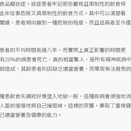
食品癡迷症。該症患者牢記那些嚴格且限制性的飲食條
此來從事危險又具限制性的飲食方式。其中可以清楚看
關連，患者傾向瘦到一種危險的程度，而且這兩者至今還
患者的平均時間長達八年，而實際上真正影響的時間更
卻有20%的病患會死亡，真的相當驚人，是所有精神疾病
自殺造成，其餘患者則因缺乏適當營養，而導致無法避免
罹患飲食失調就好像墜入地獄一般，這種疾病會頑強地消
人面前慢慢地將自己摧毀掉。這樣的突襲，撕裂了重視健
己適當營養及健康的能力。