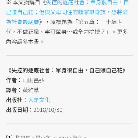
※ 本文摘編自《
失控的逐底社會：單身很自由，自
己賺自己花；但與父母同住的賴家單身族，恐將淪
為社會最底層
》，原標題為「第五章：三十歲世
代，不做正職、寧可單身…或全力拚搏？」。更多
內容請參本書。
《失控的逐底社會：單身很自由，自己賺自己花》
作者：
山田昌弘
譯者：
黃雅慧
出版社：
大是文化
出版日期：
2018/10/30
取自於大學英文University諧音。