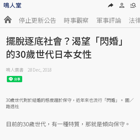
停止更新公告
時事觀察
軍事評論
法
擺脫逐底社會？渴望「閃婚」
的30歲世代日本女性
鳴人選書
28 Dec, 2018
30歲世代對於結婚的態度趨於保守，近年來也流行「閃婚」。 圖／
路透社
目前的30歲世代，有一種特質，那就是傾向保守。