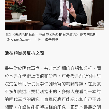
圖為《被統治的藝術：中華帝國晚期的日常政治》作者宋怡明
（Michael Szonyi）。 圖／維基共享
活在順從與反抗之間
書中對於明代軍戶，有非常詳細的介紹和分析，關
於本書在學術上價值和份量，可參考書前所附中研
院史語所助研院員李仁淵所寫的精闢導讀，在此就
不多加贅述。要特別指出的，多數人在看到一本討
論明代軍戶的研究，直覺反應可能認為和自己不甚
相關，在讀後能扭轉這樣的印象，正是本書最高明