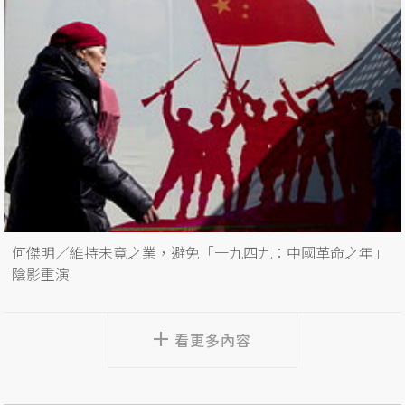
何傑明／維持未竟之業，避免「一九四九：中國革命之年」
陰影重演
看更多內容