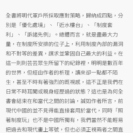
全書將明代軍戶所採取應對策略，歸納成四點，分
別是「優化處境」、「近水樓台」、「制度套
利」、「訴諸先例」。總體而言，就是盡最大力
量，在制度所安排的位子上，利用制度內部的漏洞
和不對等的差異，謀求並鞏固自己最大的利益。在
這一則則芸芸眾生所留下的紀錄裡，明明是數百年
的世界，但經由作者的析理，讀來卻一點都不陌
生，甚至不時有著強烈的既視感，這不正是我們在
日常不時耳聞或親身經歷過的狀態？這也是為何全
書會結束在和當代之間的討論，誠如作者所言，前
現代中國的並不見得能直接套用於當代，同時「照
著制度玩」也不是中國所獨有，我們當然不能輕易
把過去和現代畫上等號，但也必須正視兩者之間直