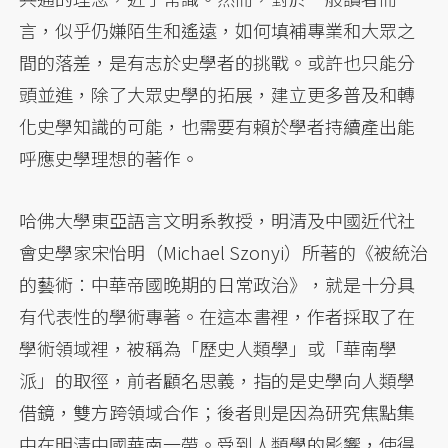
言，似乎仍嫌陌生和遙遠，如何填補專業和大眾之
間的落差，是有志於史學者的挑戰。或許也只能分
頭並進，除了大眾史學的拓展，建立更多普及和轉
化史學知識的可能，也需要有賴於學者持續產出能
呼應史學理想的著作。
哈佛大學東亞語言文明系教授，明清及中國近代社
會史學家宋怡明（Michael Szonyi）所著的《被統治
的藝術：中華帝國晚期的日常政治》，就是十分具
有代表性的學術專著。在這本書裡，作者採取了在
學術領域裡，被稱為「歷史人類學」或「華南學
派」的取徑，前者顧名思義，指的是史學向人類學
借鏡，雙方跨領域合作；後者則是因為研究焦點集
中在明清中國華南一帶。受到人類學的影響，使得