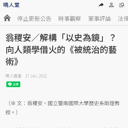
停止更新公告
時事觀察
軍事評論
法
翁稷安／解構「以史為鏡」？
向人類學借火的《被統治的藝
術》
鳴人選書
17 Jan, 2022
（※ 文：翁稷安，國立暨南國際大學歷史系助理教
授。）